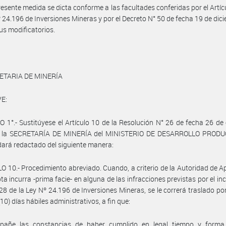
resente medida se dicta conforme a las facultades conferidas por el Artíc
º 24.196 de Inversiones Mineras y por el Decreto N° 50 de fecha 19 de dic
us modificatorios.
ETARIA DE MINERÍA
E:
 1°.- Sustitúyese el Artículo 10 de la Resolución N° 26 de fecha 26 de
 la SECRETARÍA DE MINERÍA del MINISTERIO DE DESARROLLO PRODUC
ará redactado del siguiente manera:
O 10.- Procedimiento abreviado. Cuando, a criterio de la Autoridad de Ap
pta incurra -prima facie- en alguna de las infracciones previstas por el inc
 28 de la Ley Nº 24.196 de Inversiones Mineras, se le correrá traslado por
10) días hábiles administrativos, a fin que:
pañe las constancias de haber cumplido en legal tiempo y forma