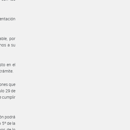
mentación
able, por
enos a su
sto en el
trámite.
iones que
ulo 29 de
e cumplir
ión podrá
 5º de la
nos de lo