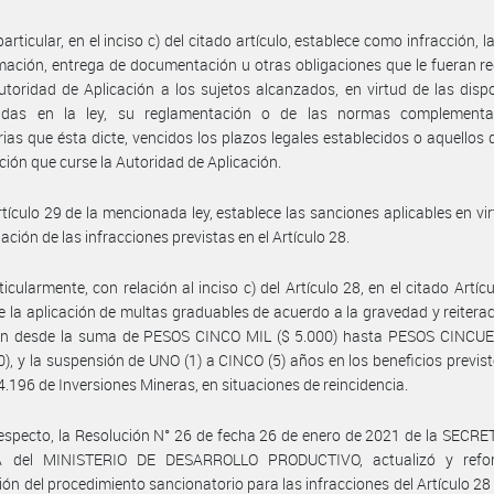
articular, en el inciso c) del citado artículo, establece como infracción, 
mación, entrega de documentación u otras obligaciones que le fueran r
utoridad de Aplicación a los sujetos alcanzados, en virtud de las disp
cidas en la ley, su reglamentación o de las normas complementa
rias que ésta dicte, vencidos los plazos legales establecidos o aquellos q
ación que curse la Autoridad de Aplicación.
rtículo 29 de la mencionada ley, establece las sanciones aplicables en vir
ación de las infracciones previstas en el Artículo 28.
ticularmente, con relación al inciso c) del Artículo 28, en el citado Artícu
e la aplicación de multas graduables de acuerdo a la gravedad y reiterac
ión desde la suma de PESOS CINCO MIL ($ 5.000) hasta PESOS CINCU
0), y la suspensión de UNO (1) a CINCO (5) años en los beneficios previst
4.196 de Inversiones Mineras, en situaciones de reincidencia.
respecto, la Resolución N° 26 de fecha 26 de enero de 2021 de la SECR
 del MINISTERIO DE DESARROLLO PRODUCTIVO, actualizó y refo
ión del procedimiento sancionatorio para las infracciones del Artículo 28 