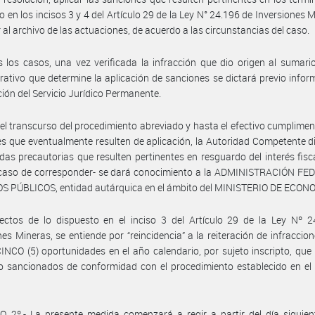
o en los incisos 3 y 4 del Artículo 29 de la Ley N° 24.196 de Inversiones M
 al archivo de las actuaciones, de acuerdo a las circunstancias del caso.
 los casos, una vez verificada la infracción que dio origen al sumario
rativo que determine la aplicación de sanciones se dictará previo inform
ción del Servicio Jurídico Permanente.
el transcurso del procedimiento abreviado y hasta el efectivo cumplimen
s que eventualmente resulten de aplicación, la Autoridad Competente 
das precautorias que resulten pertinentes en resguardo del interés fisca
 caso de corresponder- se dará conocimiento a la ADMINISTRACIÓN FE
S PÚBLICOS, entidad autárquica en el ámbito del MINISTERIO DE ECON
ectos de lo dispuesto en el inciso 3 del Artículo 29 de la Ley Nº 2
nes Mineras, se entiende por “reincidencia” a la reiteración de infraccion
NCO (5) oportunidades en el año calendario, por sujeto inscripto, que
o sancionados de conformidad con el procedimiento establecido en el
 2º.- La presente medida comenzará a regir a partir del día siguien