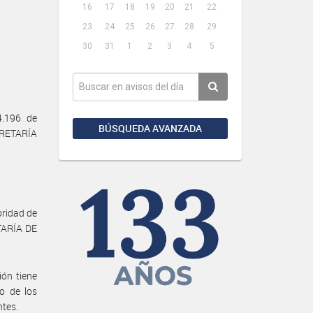
16
17
18
19
20
21
22
23
24
25
26
27
28
29
30
31
1
2
3
4
5
4.196 de
BÚSQUEDA AVANZADA
ECRETARÍA
oridad de
ETARÍA DE
ión tiene
go de los
ntes.