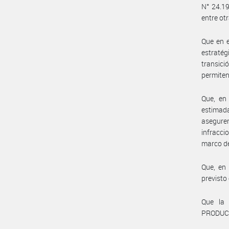
N° 24.19
entre ot
Que en e
estraté
transici
permiten
Que, en 
estimada
asegure
infracci
marco de
Que, en 
previsto
Que la 
PRODUCTI