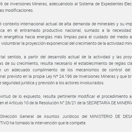
6 de Inversiones Mineras, adecuándolo al Sistema de Expedientes Elec
ras modificaciones.
l contexto internacional actual de alta demanda de minerales y su im
gica en el entramado productivo nacional, sumado a la necesida
ón energética hacia energías más limpias para el cuidado del medio 
 vislumbrar la proyección exponencial del crecimiento de la actividad min
tal sentido, a partir del desarrollo actual de la actividad y las pro
s de su crecimiento, resulta necesario el establecimiento de reglas cl
n un adecuado cumplimiento de los mecanismos de control del
onal previsto en la propia Ley Nº 24.196 de Inversiones Mineras y que b
 seguridad jurídica y previsión a los actores involucrados.
virtud de lo expuesto, resulta pertinente modificar el procedimiento 
 en el Artículo 10 de la Resolución N° 26/21 de la SECRETARÍA DE MINERÍ
Dirección General de Asuntos Jurídicos del MINISTERIO DE DE
VO ha tomado la intervención que le compete.