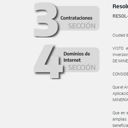
Resol
RESOL
Ciudad 
VISTO e
Inversio
DE MINE
CONSID
Que el A
Aplicaci
MINERÍA 
Que en e
amplias 
benefici