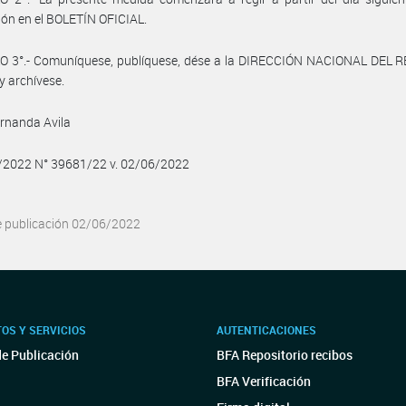
ión en el BOLETÍN OFICIAL.
O 3°.- Comuníquese, publíquese, dése a la DIRECCIÓN NACIONAL DEL 
y archívese.
rnanda Avila
6/2022 N° 39681/22 v. 02/06/2022
e publicación 02/06/2022
OS Y SERVICIOS
AUTENTICACIONES
de Publicación
BFA Repositorio recibos
BFA Verificación