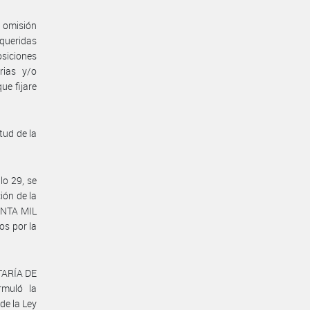
la omisión
equeridas
osiciones
rias y/o
ue fijare
tud de la
lo 29, se
ión de la
ENTA MIL
os por la
ETARÍA DE
rmuló la
de la Ley