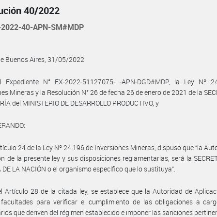
ución 40/2022
-2022-40-APN-SM#MDP
de Buenos Aires, 31/05/2022
l Expediente N° EX-2022-51127075- -APN-DGD#MDP, la Ley Nº 2
nes Mineras y la Resolución N° 26 de fecha 26 de enero de 2021 de la S
RÍA del MINISTERIO DE DESARROLLO PRODUCTIVO, y
ERANDO:
rtículo 24 de la Ley Nº 24.196 de Inversiones Mineras, dispuso que “la Aut
ón de la presente ley y sus disposiciones reglamentarias, será la SECR
DE LA NACIÓN o el organismo específico que lo sustituya”.
l Artículo 28 de la citada ley, se establece que la Autoridad de Aplicac
facultades para verificar el cumplimiento de las obligaciones a car
arios que deriven del régimen establecido e imponer las sanciones pertine