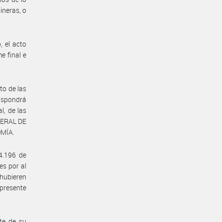
ineras, o
, el acto
e final e
to de las
dispondrá
l, de las
DERAL DE
OMÍA.
4.196 de
es por al
 hubieren
 presente
te de su