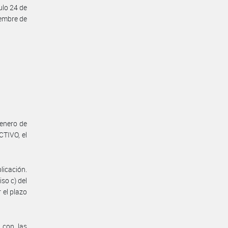
ulo 24 de
iembre de
 enero de
TIVO, el
licación.
iso c) del
 el plazo
 con las