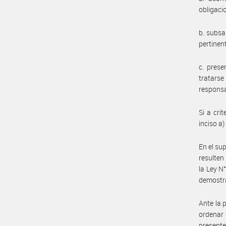
obligaci
b. subsa
pertinen
c. prese
tratarse
responsa
Si a cri
inciso a
En el su
resulten
la Ley N
demostra
Ante la 
ordenar 
presente