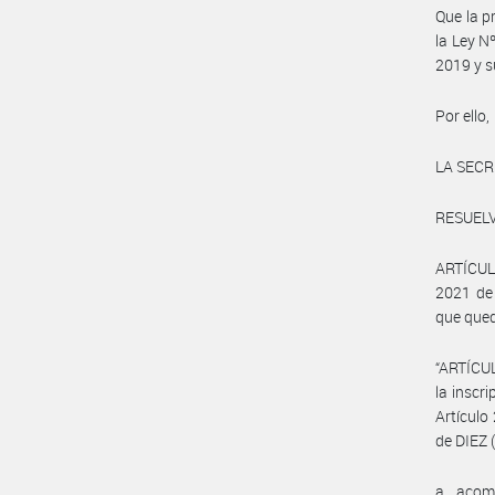
Que la p
la Ley N
2019 y s
Por ello,
LA SECR
RESUELV
ARTÍCULO
2021 de
que qued
“ARTÍCUL
la inscri
Artículo
de DIEZ (
a. acom