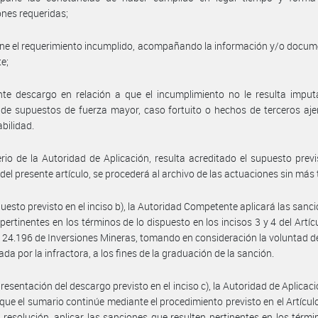
ones requeridas;
ne el requerimiento incumplido, acompañando la información y/o docu
te;
nte descargo en relación a que el incumplimiento no le resulta imput
 de supuestos de fuerza mayor, caso fortuito o hechos de terceros aj
bilidad.
terio de la Autoridad de Aplicación, resulta acreditado el supuesto previ
) del presente artículo, se procederá al archivo de las actuaciones sin más 
puesto previsto en el inciso b), la Autoridad Competente aplicará las sanc
 pertinentes en los términos de lo dispuesto en los incisos 3 y 4 del Artíc
° 24.196 de Inversiones Mineras, tomando en consideración la voluntad d
da por la infractora, a los fines de la graduación de la sanción.
presentación del descargo previsto en el inciso c), la Autoridad de Aplicac
que el sumario continúe mediante el procedimiento previsto en el Artículo
 resolución, aplicar las sanciones que resulten pertinentes en los térmi