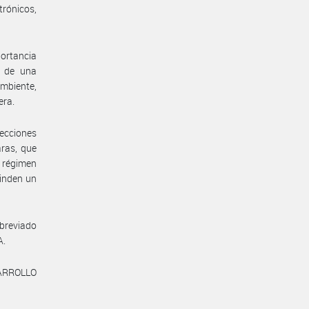
trónicos,
portancia
d de una
ambiente,
era.
yecciones
aras, que
 régimen
rinden un
abreviado
A.
SARROLLO