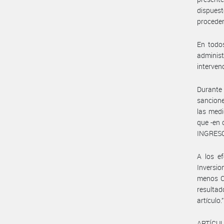
dispuest
proceder
En todos
administ
interven
Durante 
sancione
las medi
que -en
INGRESO
A los ef
Inversio
menos CI
resultad
artículo.”
ARTÍCULO