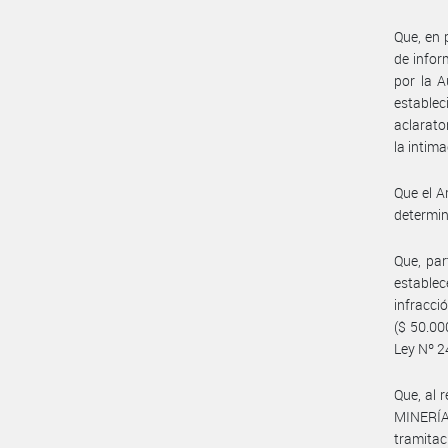
Que, en p
de infor
por la A
estable
aclarato
la intim
Que el A
determin
Que, par
establec
infracc
($ 50.00
Ley Nº 2
Que, al 
MINERÍA
tramitac