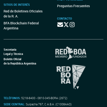
SITIOS DE INTERÉS
Preguntas Frecuentes
Red de Boletines Oficiales
de la R. A.
CONTACTO
BFA Blockchain Federal
Argentina
Secretaría
Legal y Técnica
Boletín Oficial
de la República Argentina
TELÉFONOS:
5218-8400 - 0810-345-BORA (2672)
SEDE CENTRAL:
Suipacha 767, C.A.B.A. (C1008AAO)