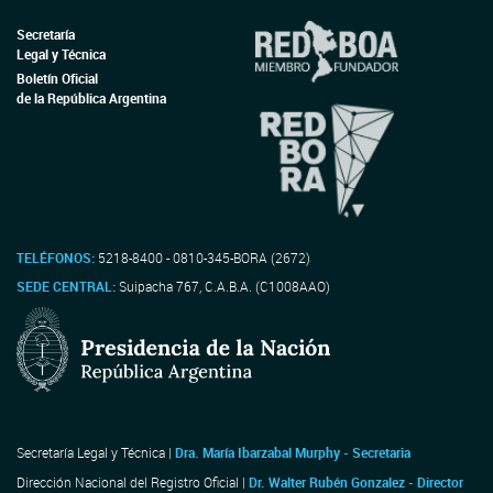
Secretaría
Legal y Técnica
Boletín Oficial
de la República Argentina
TELÉFONOS:
5218-8400 - 0810-345-BORA (2672)
SEDE CENTRAL:
Suipacha 767, C.A.B.A. (C1008AAO)
Secretaría Legal y Técnica |
Dra. María Ibarzabal Murphy - Secretaria
Dirección Nacional del Registro Oficial |
Dr. Walter Rubén Gonzalez - Director