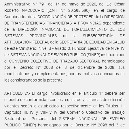
Administrativa N° 791 del 14 de mayo de 2020, del Lic. César
Roberto NACUCCHIO (D.N.I. Nº 29.698.690), en el cargo de
Coordinador de la COORDINACIÓN DE PROTEGER de la DIRECCIÓN
DE TRANSFERENCIAS FINANCIERAS A PROVINCIAS dependiente
de la DIRECCIÓN NACIONAL DE FORTALECIMIENTO DE LOS
SISTEMAS PROVINCIALES de la SUBSECRETARÍA DE
ARTICULACIÓN FEDERAL de la SECRETARÍA DE EQUIDAD EN SALUD
de este Ministerio, Nivel B - Grado 0, Función Ejecutiva de Nivel IV
del SISTEMA NACIONAL DE EMPLEO PÚBLICO (SINEP) instituido por
el CONVENIO COLECTIVO DE TRABAJO SECTORIAL homologado
por el Decreto N° 2098 del 3 de diciembre de 2008, sus
modificatorios y complementarios, por los motivos enunciados en
los considerandos de la presente.
ARTÍCULO 2°.- El cargo involucrado en el artículo 1º deberá ser
cubierto de conformidad con los requisitos y sistemas de selección
vigentes según lo establecido, respectivamente, en los Títulos II -
Capítulos III, IV y VIII- y IV del Convenio Colectivo de Trabajo
Sectorial del Personal del SISTEMA NACIONAL DE EMPLEO
PÚBLICO (SINEP) homologado por el Decreto Nº 2098 del 3 de