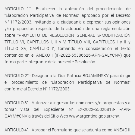
ARTÍCULO 1°.- Establecer la aplicación del procedimiento de
“Elaboración Participativa de Normas” aprobado por el Decreto
N° 1172/2003, invitando a la ciudadanía a expresar sus opiniones
y/o propuestas respecto de la adopción de una reglamentación
sobre “PROYECTO DE RESOLUCIÓN GENERAL S/MODIFICACIÓN
TÍTULO VI, CAPÍTULOS I, II y V, TÍTULO VIII, CAPÍTULOS I y II y
TÍTULO XV, CAPÍTULO I”, tomando en consideración el texto
contenido en el ANEXO I (IF-2022-55386626-APN-GAL#CNV) que
forma parte integrante de la presente Resolución.
ARTÍCULO 2°.- Designar a la Dra. Patricia BOJAMINSKY para dirigir
el procedimiento de “Elaboración Participativa de Normas”
conforme al Decreto N° 1172/2003.
ARTÍCULO 3°.- Autorizar a ingresar las opiniones y/o propuestas y a
tomar vista del Expediente N° EX-2022-55026813- -APN-
GAYM#CNV a través del Sitio Web www.argentina.gob.ar/cnv.
ARTÍCULO 4°.- Aprobar el Formulario que se adjunta como ANEXO II