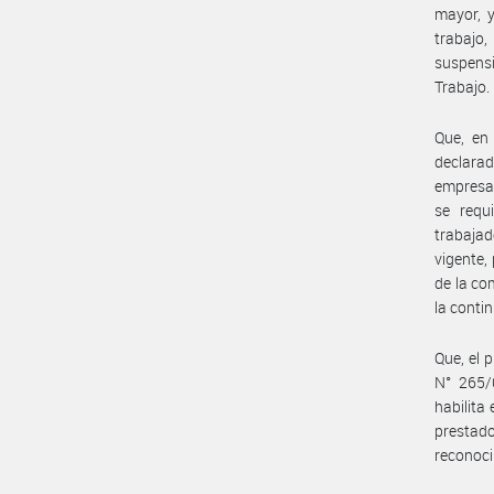
mayor, y
trabajo,
suspensi
Trabajo.
Que, en
declarad
empresas
se requ
trabajad
vigente,
de la co
la conti
Que, el 
N° 265/
habilita
prestad
reconoci