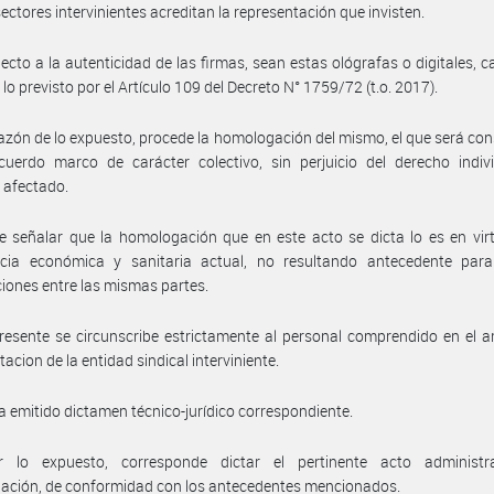
sectores intervinientes acreditan la representación que invisten.
ecto a la autenticidad de las firmas, sean estas ológrafas o digitales, c
lo previsto por el Artículo 109 del Decreto N° 1759/72 (t.o. 2017).
azón de lo expuesto, procede la homologación del mismo, el que será co
uerdo marco de carácter colectivo, sin perjuicio del derecho indivi
 afectado.
 señalar que la homologación que en este acto se dicta lo es en vir
cia económica y sanitaria actual, no resultando antecedente para
iones entre las mismas partes.
resente se circunscribe estrictamente al personal comprendido en el 
acion de la entidad sindical interviniente.
a emitido dictamen técnico-jurídico correspondiente.
 lo expuesto, corresponde dictar el pertinente acto administr
ación, de conformidad con los antecedentes mencionados.