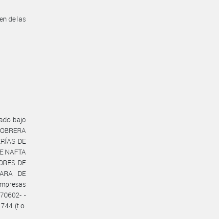
en de las
ado bajo
N OBRERA
RÍAS DE
DE NAFTA
DORES DE
MARA DE
empresas
70602- -
744 (t.o.