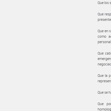
Que los 
Que resp
presente 
Que en r
como ac
personal
Que cabe
emergen
negociac
Que la p
represent
Que se h
Que por
homolog