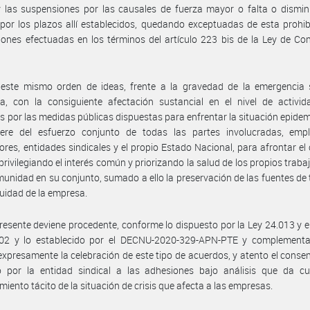
 las suspensiones por las causales de fuerza mayor o falta o dismin
 por los plazos allí establecidos, quedando exceptuadas de esta prohib
ones efectuadas en los términos del artículo 223 bis de la Ley de Co
 este mismo orden de ideas, frente a la gravedad de la emergencia s
a, con la consiguiente afectación sustancial en el nivel de activid
 por las medidas públicas dispuestas para enfrentar la situación epidem
iere del esfuerzo conjunto de todas las partes involucradas, empl
ores, entidades sindicales y el propio Estado Nacional, para afrontar el
 privilegiando el interés común y priorizando la salud de los propios traba
munidad en su conjunto, sumado a ello la preservación de las fuentes de 
nuidad de la empresa.
presente deviene procedente, conforme lo dispuesto por la Ley 24.013 y e
02 y lo establecido por el DECNU-2020-329-APN-PTE y complementa
 expresamente la celebración de este tipo de acuerdos, y atento el conse
o por la entidad sindical a las adhesiones bajo análisis que da cu
miento tácito de la situación de crisis que afecta a las empresas.