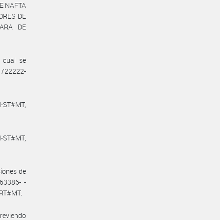
DE NAFTA
DORES DE
MARA DE
 cual se
27722222-
N-ST#MT,
N-ST#MT,
siones de
63386- -
YRT#MT.
previendo