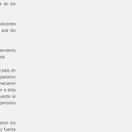
a en los
ndiciones
 que las
lamiento
ada.
 país, en
e pasaron
anecieron
ar a ésta
uerdo al
 periodos
eron los
 y fuerza