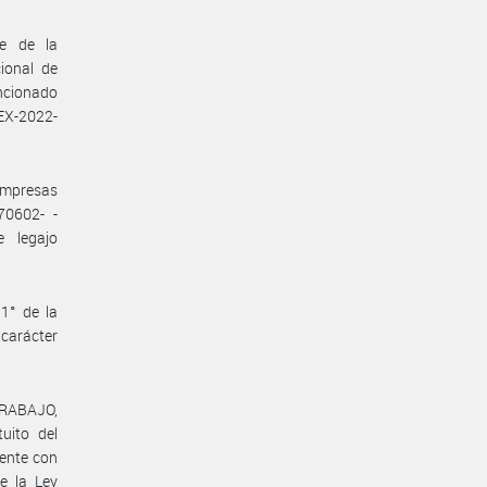
te de la
ional de
encionado
EX-2022-
 empresas
70602- -
 legajo
1° de la
 carácter
TRABAJO,
uito del
mente con
de la Ley