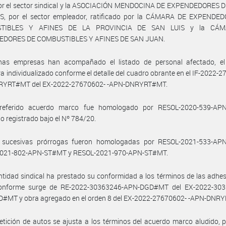
or el sector sindical y la ASOCIACIÓN MENDOCINA DE EXPENDEDORES 
S, por el sector empleador, ratificado por la CÁMARA DE EXPENDE
TIBLES Y AFINES DE LA PROVINCIA DE SAN LUIS y la CÁ
DORES DE COMBUSTIBLES Y AFINES DE SAN JUAN.
has empresas han acompañado el listado de personal afectado, el
a individualizado conforme el detalle del cuadro obrante en el IF-2022-
YRT#MT del EX-2022-27670602- -APN-DNRYRT#MT.
referido acuerdo marco fue homologado por RESOL-2020-539-AP
 registrado bajo el Nº 784/20.
 sucesivas prórrogas fueron homologadas por RESOL-2021-533-AP
021-802-APN-ST#MT y RESOL-2021-970-APN-ST#MT.
ntidad sindical ha prestado su conformidad a los términos de las adhe
onforme surge de RE-2022-30363246-APN-DGD#MT del EX-2022-303
#MT y obra agregado en el orden 8 del EX-2022-27670602- -APN-DNR
etición de autos se ajusta a los términos del acuerdo marco aludido, 