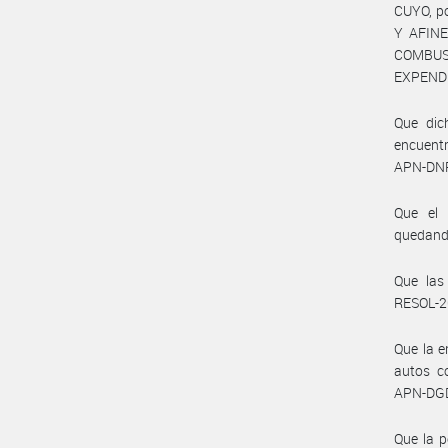
CUYO, p
Y AFINE
COMBUS
EXPENDE
Que dic
encuentr
APN-DNR
Que el 
quedando
Que las
RESOL-2
Que la e
autos c
APN-DGD
Que la p