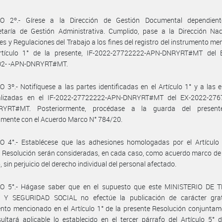
O 2º.- Gírese a la Dirección de Gestión Documental dependien
etaría de Gestión Administrativa. Cumplido, pase a la Dirección Nac
es y Regulaciones del Trabajo a los fines del registro del instrumento m
rtículo 1° de la presente, IF-2022-27722222-APN-DNRYRT#MT del 
2- -APN-DNRYRT#MT.
 3º.- Notifíquese a las partes identificadas en el Artículo 1° y a las
ualizadas en el IF-2022-27722222-APN-DNRYRT#MT del EX-2022-276
RYRT#MT. Posteriormente, procédase a la guarda del presente
mente con el Acuerdo Marco N° 784/20.
O 4°.- Establécese que las adhesiones homologadas por el Artículo 
 Resolución serán consideradas, en cada caso, como acuerdo marco de
, sin perjuicio del derecho individual del personal afectado.
O 5°.- Hágase saber que en el supuesto que este MINISTERIO DE 
Y SEGURIDAD SOCIAL no efectúe la publicación de carácter grat
nto mencionado en el Artículo 1° de la presente Resolución conjunta
sultará aplicable lo establecido en el tercer párrafo del Artículo 5° 