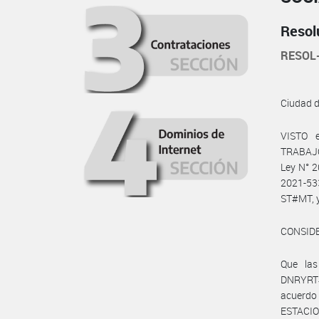
Resol
RESOL
Ciudad 
VISTO 
TRABAJO,
Ley N° 2
2021-5
ST#MT, 
CONSID
Que las
DNRYRT#
acuerd
ESTACI