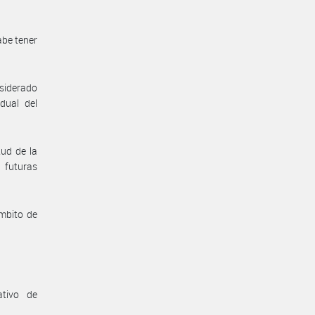
abe tener
nsiderado
dual del
tud de la
 futuras
ambito de
ativo de