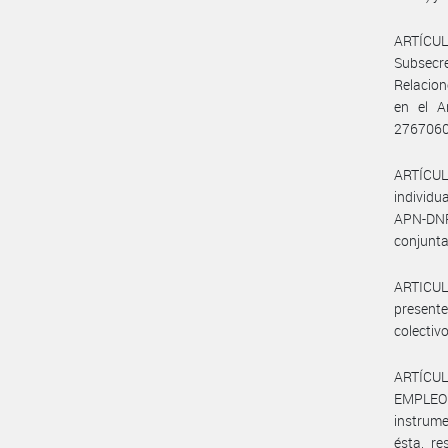
ARTÍCUL
Subsecr
Relacion
en el A
2767060
ARTÍCULO
individ
APN-DN
conjunta
ARTICUL
presente
colectivo
ARTÍCUL
EMPLEO 
instrume
ésta, re