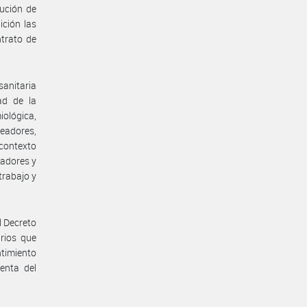
ución de
ición las
ntrato de
anitaria
ad de la
iológica,
eadores,
 contexto
jadores y
trabajo y
l Decreto
rios que
ntimiento
enta del