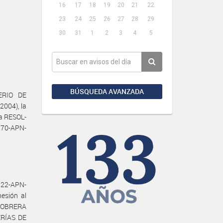
16
17
18
19
20
21
22
23
24
25
26
27
28
29
30
31
1
2
3
4
5
BÚSQUEDA AVANZADA
ERIO DE
2004), la
la RESOL-
70-APN-
222-APN-
esión al
 OBRERA
RÍAS DE