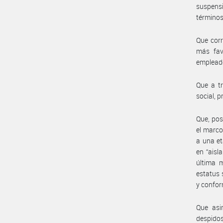
suspens
términos 
Que corr
más fav
empleado
Que a t
social, 
Que, pos
el marco
a una et
en “aisl
última m
estatus 
y confor
Que asi
despidos