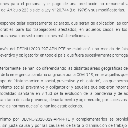
iones para el personal y el pago de una prestación no remunerativ
del Artículo 223 bis de la Ley N° 20.744 (t.o. 1976) y sus modificatorias.
esponde dejar expresamente aclarado, que serán de aplicación las co
orables para los trabajadores afectados, en aquellos casos en los
ras hayan previsto condiciones más beneficiosas.
ravés del DECNU-2020-297-APN-PTE se estableció una medida de “ais
preventivo y obligatorio” en todo el país, que fuera sucesivamente prorrog
teriormente, se han ido diferenciando las distintas áreas geográficas del
 de la emergencia sanitaria originada por la COVID 19, entre aquellas qu
apa de “distanciamiento social, preventivo y obligatorio”, las que perm
amiento social, preventivo y obligatorio” y aquellas que debieron retorn
odalidad sanitaria en virtud de la evolución de la pandemia y de ac
sanitario de cada provincia, departamento y aglomerado, por sucesivos
me las normas que así lo han ido estableciendo.
mismo por DECNU-2020-329-APN-PTE y complementarios se prohibi
 sin justa causa y por las causales de falta o disminución de trabajo