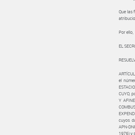
Que las 
atribuci
Por ello,
EL SECR
RESUELV
ARTÍCULO
el núme
ESTACI
CUYO, p
Y AFINE
COMBUS
EXPENDE
cuyos d
APN-DNRY
1976) y 