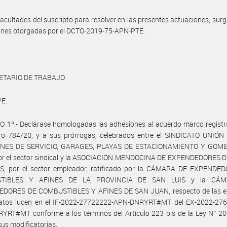
facultades del suscripto para resolver en las presentes actuaciones, surg
ones otorgadas por el DCTO-2019-75-APN-PTE.
ETARIO DE TRABAJO
E:
 1º.- Declárase homologadas las adhesiones al acuerdo marco registr
ro 784/20, y a sus prórrogas, celebrados entre el SINDICATO UNIÓ
ONES DE SERVICIO, GARAGES, PLAYAS DE ESTACIONAMIENTO Y GOME
or el sector sindical y la ASOCIACIÓN MENDOCINA DE EXPENDEDORES 
S, por el sector empleador, ratificado por la CÁMARA DE EXPENDE
TIBLES Y AFINES DE LA PROVINCIA DE SAN LUIS y la CÁ
DORES DE COMBUSTIBLES Y AFINES DE SAN JUAN, respecto de las 
atos lucen en el IF-2022-27722222-APN-DNRYRT#MT del EX-2022-276
RT#MT conforme a los términos del Artículo 223 bis de la Ley N° 20.
sus modificatorias.