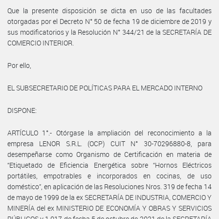
Que la presente disposición se dicta en uso de las facultades
otorgadas por el Decreto N° 50 de fecha 19 de diciembre de 2019 y
sus modificatorios y la Resolución N° 344/21 de la SECRETARÍA DE
COMERCIO INTERIOR.
Por ello,
EL SUBSECRETARIO DE POLÍTICAS PARA EL MERCADO INTERNO
DISPONE:
ARTÍCULO 1°.- Otórgase la ampliación del reconocimiento a la
empresa LENOR S.R.L. (OCP) CUIT N° 30-70296880-8, para
desempeñarse como Organismo de Certificación en materia de
“Etiquetado de Eficiencia Energética sobre “Hornos Eléctricos
portátiles, empotrables e incorporados en cocinas, de uso
doméstico”, en aplicación de las Resoluciones Nros. 319 de fecha 14
de mayo de 1999 de la ex SECRETARÍA DE INDUSTRIA, COMERCIO Y
MINERÍA del ex MINISTERIO DE ECONOMÍA Y OBRAS Y SERVICIOS
PÚBLICOS y 1.017 de fecha 5 de octubre de 2021 de la SECRETARÍA