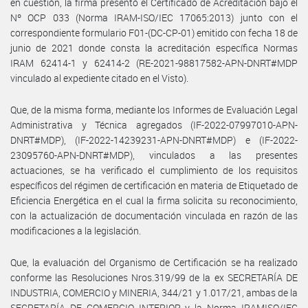
en cuestión, la firma presentó el Certificado de Acreditación bajo el
Nº OCP 033 (Norma IRAM-ISO/IEC 17065:2013) junto con el
correspondiente formulario F01-(DC-CP-01) emitido con fecha 18 de
junio de 2021 donde consta la acreditación específica Normas
IRAM 62414-1 y 62414-2 (RE-2021-98817582-APN-DNRT#MDP
vinculado al expediente citado en el Visto).
Que, de la misma forma, mediante los Informes de Evaluación Legal
Administrativa y Técnica agregados (IF-2022-07997010-APN-
DNRT#MDP), (IF-2022-14239231-APN-DNRT#MDP) e (IF-2022-
23095760-APN-DNRT#MDP), vinculados a las presentes
actuaciones, se ha verificado el cumplimiento de los requisitos
específicos del régimen de certificación en materia de Etiquetado de
Eficiencia Energética en el cual la firma solicita su reconocimiento,
con la actualización de documentación vinculada en razón de las
modificaciones a la legislación.
Que, la evaluación del Organismo de Certificación se ha realizado
conforme las Resoluciones Nros.319/99 de la ex SECRETARÍA DE
INDUSTRIA, COMERCIO y MINERIA, 344/21 y 1.017/21, ambas de la
SECRETARÍA DE COMERCIO INTERIOR y la Norma IRAMISO/IEC