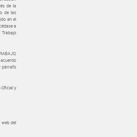
vés de la
o de las
ido en el
océdase a
 Trabajo
TRABAJO,
l acuerdo
r párrafo
Oficial y
n web del