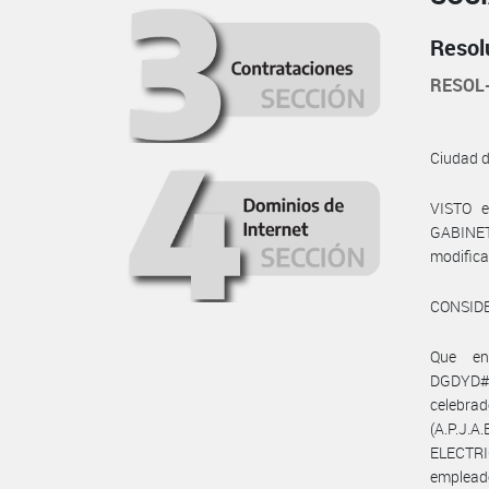
Resol
RESOL
Ciudad 
VISTO 
GABINETE
modifica
CONSID
Que en
DGDYD#J
celebra
(A.P.J.
ELECTR
empleado