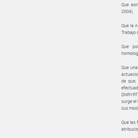
Que asim
2004).
Que la A
Trabajo 
Que por
homolog
Que una 
actuacio
de que, 
efectua
DNRYRT#M
surge el
sus modi
Que las 
atribuc