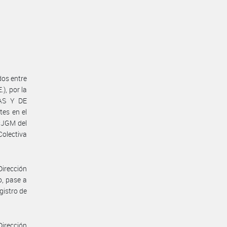
dos entre
, por la
AS Y DE
es en el
#JGM del
Colectiva
Dirección
o, pase a
gistro de
Dirección