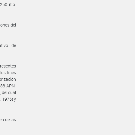
250 (t.o.
iones del
ativo de
presentes
los fines
orización
288-APN-
 del cual
. 1976) y
en de las