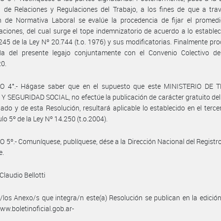
 de Relaciones y Regulaciones del Trabajo, a los fines de que a tra
n de Normativa Laboral se evalúe la procedencia de fijar el promedi
ciones, del cual surge el tope indemnizatorio de acuerdo a lo establec
 245 de la Ley Nº 20.744 (t.o. 1976) y sus modificatorias. Finalmente pr
da del presente legajo conjuntamente con el Convenio Colectivo de
20.
O 4°.- Hágase saber que en el supuesto que este MINISTERIO DE 
 SEGURIDAD SOCIAL, no efectúe la publicación de carácter gratuito de
do y de esta Resolución, resultará aplicable lo establecido en el terce
ulo 5º de la Ley Nº 14.250 (t.o.2004).
 5º.- Comuníquese, publíquese, dése a la Dirección Nacional del Registro 
e.
Claudio Bellotti
/los Anexo/s que integra/n este(a) Resolución se publican en la edició
w.boletinoficial.gob.ar-