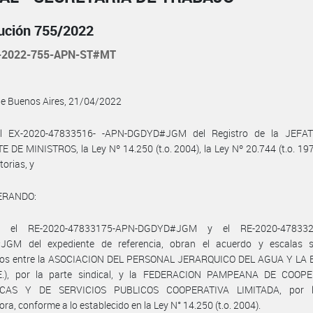
ución 755/2022
-2022-755-APN-ST#MT
de Buenos Aires, 21/04/2022
el EX-2020-47833516- -APN-DGDYD#JGM del Registro de la JEFA
 DE MINISTROS, la Ley Nº 14.250 (t.o. 2004), la Ley Nº 20.744 (t.o. 197
torias, y
ERANDO:
 el RE-2020-47833175-APN-DGDYD#JGM y el RE-2020-478332
GM del expediente de referencia, obran el acuerdo y escalas sa
dos entre la ASOCIACION DEL PERSONAL JERARQUICO DEL AGUA Y LA
A.E.), por la parte sindical, y la FEDERACION PAMPEANA DE COOP
ICAS Y DE SERVICIOS PUBLICOS COOPERATIVA LIMITADA, por l
ra, conforme a lo establecido en la Ley N° 14.250 (t.o. 2004).