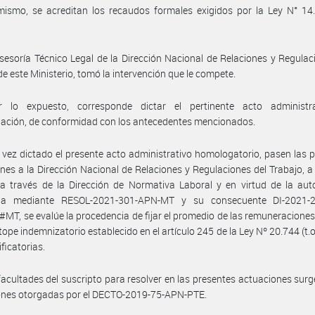
ismo, se acreditan los recaudos formales exigidos por la Ley N° 14.
sesoría Técnico Legal de la Dirección Nacional de Relaciones y Regulac
de este Ministerio, tomó la intervención que le compete.
 lo expuesto, corresponde dictar el pertinente acto administr
ación, de conformidad con los antecedentes mencionados.
vez dictado el presente acto administrativo homologatorio, pasen las 
nes a la Dirección Nacional de Relaciones y Regulaciones del Trabajo, a 
a través de la Dirección de Normativa Laboral y en virtud de la aut
da mediante RESOL-2021-301-APN-MT y su consecuente DI-2021-
T, se evalúe la procedencia de fijar el promedio de las remuneraciones,
 tope indemnizatorio establecido en el artículo 245 de la Ley Nº 20.744 (t.o
ficatorias.
facultades del suscripto para resolver en las presentes actuaciones surg
iones otorgadas por el DECTO-2019-75-APN-PTE.