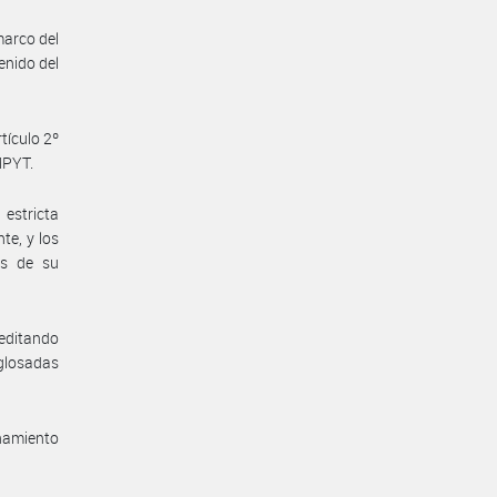
marco del
enido del
tículo 2º
MPYT.
estricta
te, y los
es de su
reditando
 glosadas
enamiento