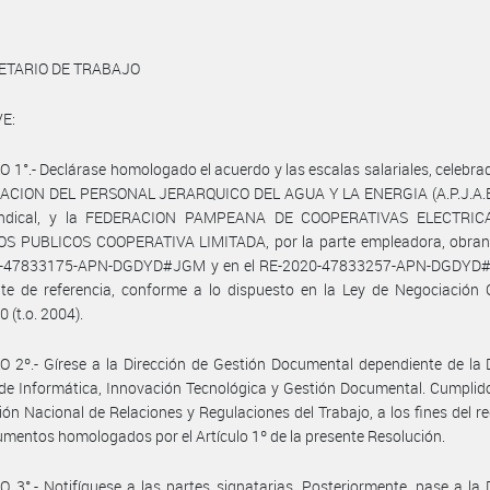
ETARIO DE TRABAJO
E:
 1°.- Declárase homologado el acuerdo y las escalas salariales, celebra
IACION DEL PERSONAL JERARQUICO DEL AGUA Y LA ENERGIA (A.P.J.A.E.)
sindical, y la FEDERACION PAMPEANA DE COOPERATIVAS ELECTRIC
OS PUBLICOS COOPERATIVA LIMITADA, por la parte empleadora, obrant
-47833175-APN-DGDYD#JGM y en el RE-2020-47833257-APN-DGDYD
te de referencia, conforme a lo dispuesto en la Ley de Negociación 
 (t.o. 2004).
 2º.- Gírese a la Dirección de Gestión Documental dependiente de la 
de Informática, Innovación Tecnológica y Gestión Documental. Cumplid
ción Nacional de Relaciones y Regulaciones del Trabajo, a los fines del re
rumentos homologados por el Artículo 1º de la presente Resolución.
 3°.- Notifíquese a las partes signatarias. Posteriormente, pase a la 