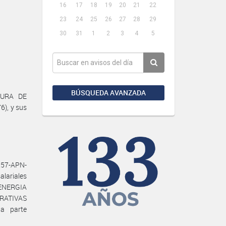
16
17
18
19
20
21
22
23
24
25
26
27
28
29
30
31
1
2
3
4
5
BÚSQUEDA AVANZADA
TURA DE
6), y sus
57-APN-
lariales
 ENERGIA
ERATIVAS
a parte