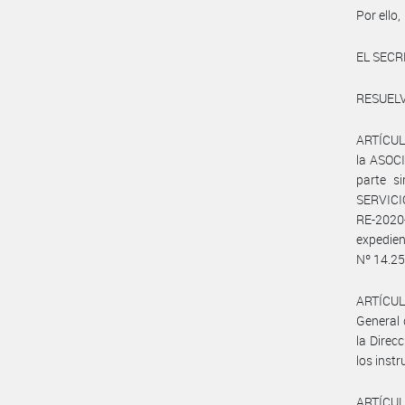
Por ello,
EL SECR
RESUELV
ARTÍCULO
la ASOC
parte 
SERVICI
RE-2020
expedien
Nº 14.250
ARTÍCULO
General 
la Direc
los inst
ARTÍCULO