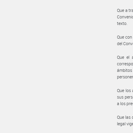
Que a tr
Convenio
texto.
Que con 
del Con
Que el 
correspo
ámbitos
personer
Que los 
sus pers
a los pr
Que las 
legal vig