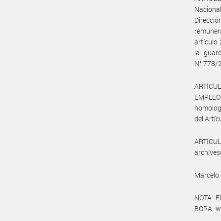
Nacional
Direcció
remunera
artículo
la guar
N° 778/
ARTÍCUL
EMPLEO Y
homologa
del Artíc
ARTÍCULO
archíves
Marcelo 
NOTA: El
BORA -ww