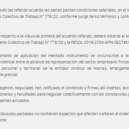
avés del referido acuerdo las partes pactan condiciones salariales, en el 
 Colectivo de Trabajo N° 778/20, conforme surge de los términos y cont
respecto a la cláusula primera del acuerdo referido, deberá estarse al ar
venio Colectivo de Trabajo N° 778/20 y la RESOL-2019-2704-APN-SECT#
ámbito de aplicación del mentado instrumento se circunscribe a la 
ndencia entre el alcance de representación del sector empresario firman
 personal y territorial de la entidad sindical de marras, emergent
ía gremial.
agentes negociales han ratificado el contenido y firmas allí insertas, ac
onerías y facultades para negociar colectivamente con las constancias
esentes actuados.
cláusulas pactadas no contienen aspectos que afecten o alteren el ord
ente.