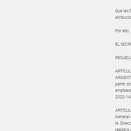
Que las 
atribuc
Por ello,
EL SECR
RESUELV
ARTÍCUL
ARGENT
parte s
emplead
2022-142
ARTÍCULO
General 
la Direc
registro