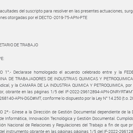
facultades del suscripto para resolver en las presentes actuaciones, surg
iones otorgadas por el DECTO -2019-75-APN-PTE
ETARIO DE TRABAJO
E:
O 1°.- Declarase homologado el acuerdo celebrado entre y la FE
INA DE TRABAJADORES DE INDUSTRIAS QUIMICAS Y PETROQUIMICAS,
indical, y la CAMARA DE LA INDUSTRIA QUIMICA Y PETROQUIMICA, por e
or, obrante en las páginas 1/5 del IF-2022-29612894-APN-DNRYRT#MT
68140-APN-DGD#MT, conforme lo dispuesto por la Ley N° 14.250 (t.o. 2
 2º.- Gírese a la Dirección de Gestión Documental dependiente de la 
de Informática, Innovación Tecnológica y Gestión Documental. Cumplid
ción Nacional de Relaciones y Regulaciones del Trabajo a fin de que p
 del instrumento obrante en las páginas páginas 1/5 del IF-2022-2961