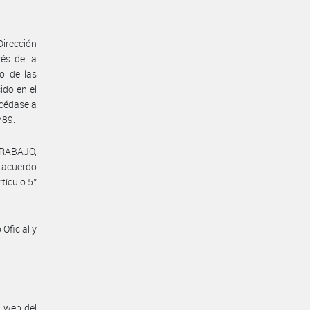
Dirección
vés de la
o de las
ido en el
océdase a
/89.
TRABAJO,
l acuerdo
tículo 5°
Oficial y
n web del