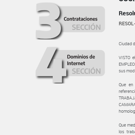
Resol
RESOL
Ciudad 
VISTO e
EMPLEO Y
sus modi
Que en 
refere
TRABAJA
CAMARA 
homologa
Que medi
los tra