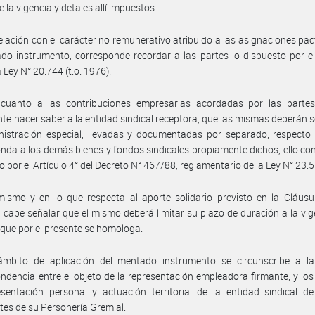
 la vigencia y detales allí impuestos.
elación con el carácter no remunerativo atribuido a las asignaciones pa
do instrumento, corresponde recordar a las partes lo dispuesto por el
 Ley N° 20.744 (t.o. 1976).
cuanto a las contribuciones empresarias acordadas por las partes,
te hacer saber a la entidad sindical receptora, que las mismas deberán s
istración especial, llevadas y documentadas por separado, respecto 
nda a los demás bienes y fondos sindicales propiamente dichos, ello co
o por el Artículo 4° del Decreto N° 467/88, reglamentario de la Ley N° 23.
ismo y en lo que respecta al aporte solidario previsto en la Cláusu
 cabe señalar que el mismo deberá limitar su plazo de duración a la vig
que por el presente se homologa.
ámbito de aplicación del mentado instrumento se circunscribe a la 
ndencia entre el objeto de la representación empleadora firmante, y lo
sentación personal y actuación territorial de la entidad sindical d
es de su Personería Gremial.