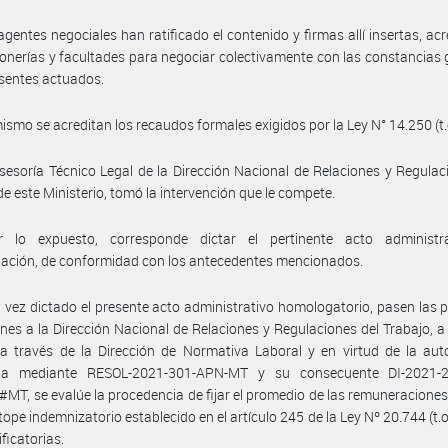
agentes negociales han ratificado el contenido y firmas allí insertas, ac
onerías y facultades para negociar colectivamente con las constancias
esentes actuados.
ismo se acreditan los recaudos formales exigidos por la Ley N° 14.250 (t.
sesoría Técnico Legal de la Dirección Nacional de Relaciones y Regulac
de este Ministerio, tomó la intervención que le compete.
 lo expuesto, corresponde dictar el pertinente acto administr
ación, de conformidad con los antecedentes mencionados.
 vez dictado el presente acto administrativo homologatorio, pasen las 
nes a la Dirección Nacional de Relaciones y Regulaciones del Trabajo, a 
a través de la Dirección de Normativa Laboral y en virtud de la aut
da mediante RESOL-2021-301-APN-MT y su consecuente DI-2021-
T, se evalúe la procedencia de fijar el promedio de las remuneraciones,
 tope indemnizatorio establecido en el artículo 245 de la Ley Nº 20.744 (t.o
ficatorias.