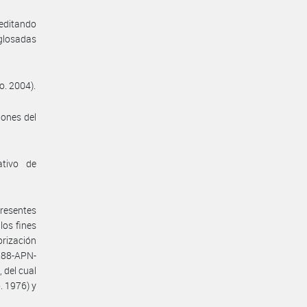
reditando
 glosadas
o. 2004).
iones del
ativo de
presentes
los fines
orización
288-APN-
 del cual
. 1976) y