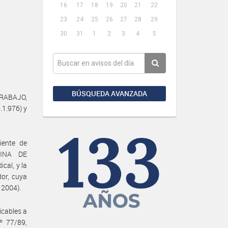
16
17
18
19
20
21
22
23
24
25
26
27
28
29
30
31
1
2
3
4
5
BÚSQUEDA AVANZADA
TRABAJO,
.1.976) y
iente de
TINA DE
al, y la
or, cuya
 2004).
icables a
º 77/89,