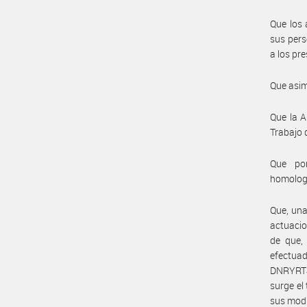
Que los 
sus pers
a los pr
Que asim
Que la A
Trabajo 
Que por
homolog
Que, una
actuacio
de que, 
efectua
DNRYRT#M
surge el
sus modi