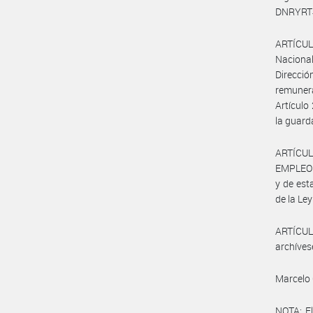
DNRYRT
ARTÍCULO
Nacional
Direcció
remunera
Artículo
la guard
ARTÍCUL
EMPLEO Y
y de est
de la Ley
ARTÍCULO
archíves
Marcelo 
NOTA: El