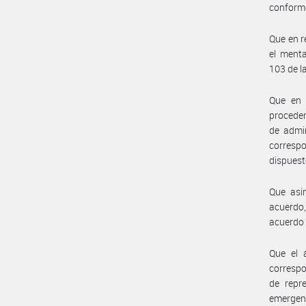
conforme
Que en r
el menta
103 de la
Que en 
proceden
de admin
correspo
dispuest
Que asim
acuerdo,
acuerdo 
Que el 
correspo
de repre
emergent