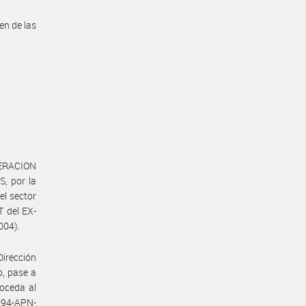
en de las
DERACION
 por la
l sector
 del EX-
004).
Dirección
o, pase a
roceda al
2894-APN-