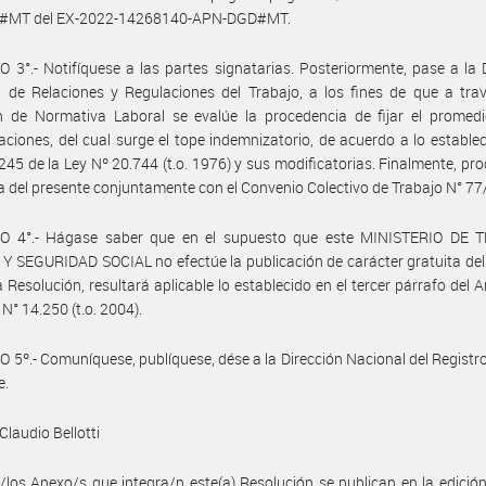
#MT del EX-2022-14268140-APN-DGD#MT.
 3°.- Notifíquese a las partes signatarias. Posteriormente, pase a la 
 de Relaciones y Regulaciones del Trabajo, a los fines de que a tra
n de Normativa Laboral se evalúe la procedencia de fijar el promedi
ciones, del cual surge el tope indemnizatorio, de acuerdo a lo establec
 245 de la Ley Nº 20.744 (t.o. 1976) y sus modificatorias. Finalmente, pr
a del presente conjuntamente con el Convenio Colectivo de Trabajo N° 77
O 4°.- Hágase saber que en el supuesto que este MINISTERIO DE 
 SEGURIDAD SOCIAL no efectúe la publicación de carácter gratuita de
a Resolución, resultará aplicable lo establecido en el tercer párrafo del Ar
 N° 14.250 (t.o. 2004).
 5º.- Comuníquese, publíquese, dése a la Dirección Nacional del Registro 
e.
Claudio Bellotti
/los Anexo/s que integra/n este(a) Resolución se publican en la edició