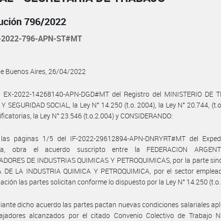
ución 796/2022
-2022-796-APN-ST#MT
de Buenos Aires, 26/04/2022
l EX-2022-14268140-APN-DGD#MT del Registro del MINISTERIO DE 
 SEGURIDAD SOCIAL, la Ley N° 14.250 (t.o. 2004), la Ley N° 20.744, (t.o
ficatorias, la Ley N° 23.546 (t.o.2.004) y CONSIDERANDO:
las páginas 1/5 del IF-2022-29612894-APN-DNRYRT#MT del Exped
ncia, obra el acuerdo suscripto entre la FEDERACION ARGEN
DORES DE INDUSTRIAS QUIMICAS Y PETROQUIMICAS, por la parte sindic
DE LA INDUSTRIA QUIMICA Y PETROQUIMICA, por el sector emplead
ción las partes solicitan conforme lo dispuesto por la Ley N° 14.250 (t.o.
ante dicho acuerdo las partes pactan nuevas condiciones salariales apl
bajadores alcanzados por el citado Convenio Colectivo de Trabajo N