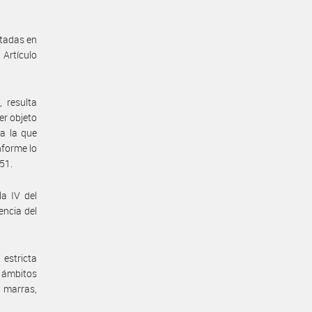
ctadas en
 Artículo
 resulta
er objeto
a la que
nforme lo
551.
la IV del
encia del
estricta
s ámbitos
e marras,