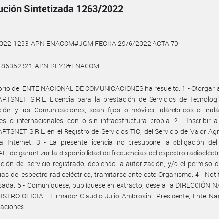
ución Sintetizada 1263/2022
2022-1263-APN-ENACOM#JGM FECHA 29/6/2022 ACTA 79
0-86352321-APN-REYS#ENACOM
torio del ENTE NACIONAL DE COMUNICACIONES ha resuelto: 1 - Otorgar a
RTSNET S.R.L. Licencia para la prestación de Servicios de Tecnologí
ción y las Comunicaciones, sean fijos o móviles, alámbricos o inalá
es o internacionales, con o sin infraestructura propia. 2 - Inscribir a
TSNET S.R.L. en el Registro de Servicios TIC, del Servicio de Valor A
a Internet. 3 - La presente licencia no presupone la obligación de
, de garantizar la disponibilidad de frecuencias del espectro radioeléctr
ación del servicio registrado, debiendo la autorización, y/o el permiso 
ias del espectro radioeléctrico, tramitarse ante este Organismo. 4 - Noti
esada. 5 - Comuníquese, publíquese en extracto, dese a la DIRECCIÓN
STRO OFICIAL. Firmado: Claudio Julio Ambrosini, Presidente, Ente Na
aciones.