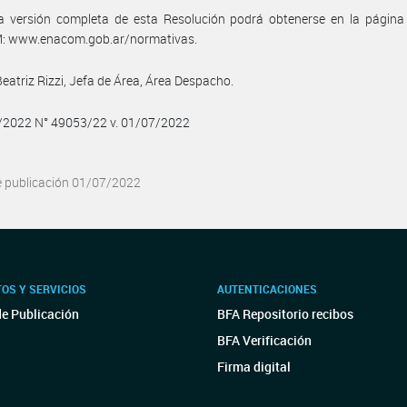
a versión completa de esta Resolución podrá obtenerse en la págin
 www.enacom.gob.ar/normativas.
Beatriz Rizzi, Jefa de Área, Área Despacho.
7/2022 N° 49053/22 v. 01/07/2022
e publicación 01/07/2022
OS Y SERVICIOS
AUTENTICACIONES
de Publicación
BFA Repositorio recibos
BFA Verificación
Firma digital