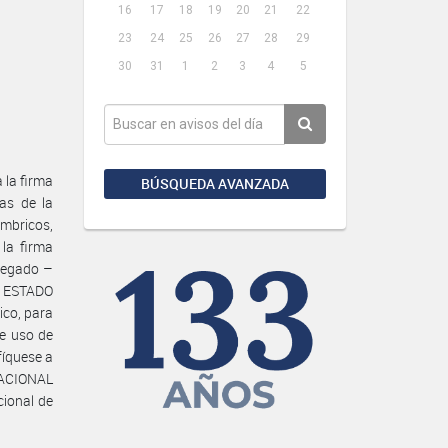
16
17
18
19
20
21
22
23
24
25
26
27
28
29
30
31
1
2
3
4
5
 la firma
BÚSQUEDA AVANZADA
as de la
mbricos,
 la firma
gregado –
l ESTADO
ico, para
de uso de
fíquese a
 NACIONAL
cional de