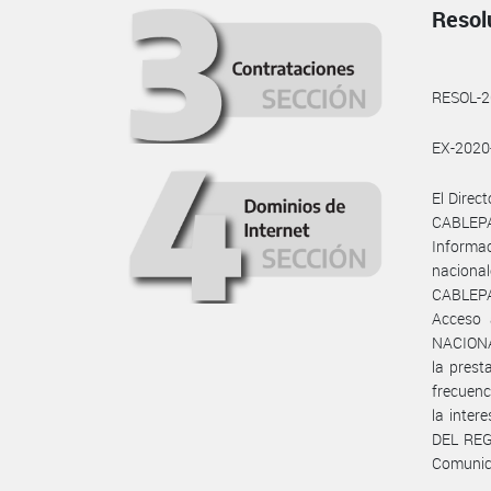
Resol
RESOL-
EX-202
El Direc
CABLEPA
Informa
nacional
CABLEPAR
Acceso 
NACIONAL
la prest
frecuenc
la inter
DEL REGI
Comunic