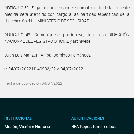
ARTÍCULO 3°.- El gasto que demande el cumplimiento de la presente
medida será atendido con cargo a las partidas específicas de la
Jurisdicción 41 – MINISTERIO DE SEGURIDAD.
ARTÍCULO 4º.- Comuníquese, publíquese, dese a la DIRECCIÓN
NACIONAL DEL REGISTRO OFICIAL y archívese.
Juan Luis Manzur - Aníbal Domingo Fernández
e. 04/07/2022 N° 49908/22 v. 04/07/2022
Fecha de publicación 04/07/2022
INSTITUCIONAL
AUTENTICACIONES
Misión, Visión e Historia
BFA Repositorio recibos