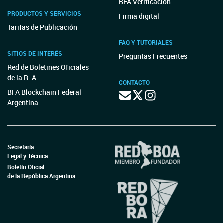
BFA Verificación
PRODUCTOS Y SERVICIOS
Firma digital
Tarifas de Publicación
FAQ Y TUTORIALES
SITIOS DE INTERÉS
Preguntas Frecuentes
Red de Boletines Oficiales
de la R. A.
CONTACTO
BFA Blockchain Federal
Argentina
Secretaría
Legal y Técnica
Boletín Oficial
de la República Argentina