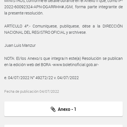
MINISTROS, conforme el detalle obrante en el Anexo II que, como IF-
2022-60092324-APN-DGARRHH#JGM, forma parte integrante de
la presente resolución.
ARTÍCULO 4º.- Comuníquese, publíquese, dése a la DIRECCIÓN
NACIONAL DEL REGISTRO OFICIAL y archívese.
Juan Luis Manzur
NOTA: El/los Anexo/s que integra/n este(a) Resolución se publican
en la edición web del BORA -www.boletinoficial.gob.ar-
e. 04/07/2022 N° 49272/22 v. 04/07/2022
Fecha de publicación 04/07/2022
Anexo - 1