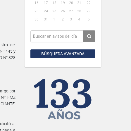
16
17
18
19
20
21
22
23
24
25
26
27
28
29
30
31
1
2
3
4
5
stro del
 Nº 445 y
BÚSQUEDA AVANZADA
AD N° 828
argo por
s Nº FMZ
NCIANTE:
licitó al
tinada a