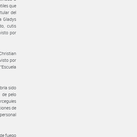
tiles que
ular del
da Gladys
o, cutis
visto por
hristian
visto por
 “Escuela
bría sido
 de pelo
rceguíes
ciones de
 personal
 de fuego