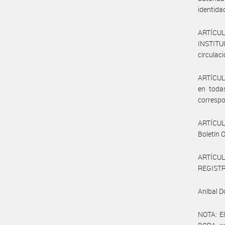
identida
ARTÍCU
INSTITU
circulac
ARTÍCULO
en toda
correspo
ARTÍCULO
Boletín O
ARTÍCULO
REGISTRO
Aníbal 
NOTA: El