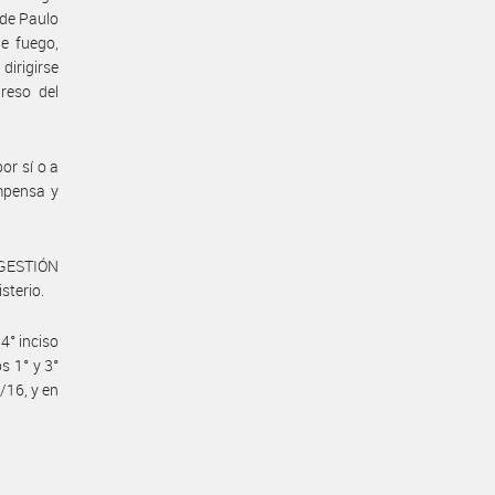
 de Paulo
e fuego,
irigirse
reso del
or sí o a
mpensa y
 GESTIÓN
terio.
4° inciso
os 1° y 3°
/16, y en