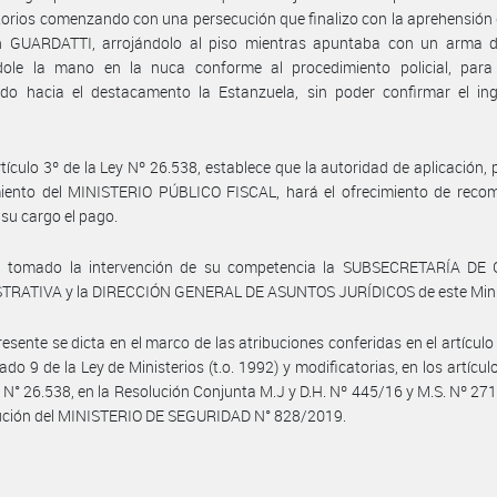
torios comenzando con una persecución que finalizo con la aprehensión
an GUARDATTI, arrojándolo al piso mientras apuntaba con un arma d
dole la mano en la nuca conforme al procedimiento policial, para d
do hacia el destacamento la Estanzuela, sin poder confirmar el ing
rtículo 3º de la Ley Nº 26.538, establece que la autoridad de aplicación, p
miento del MINISTERIO PÚBLICO FISCAL, hará el ofrecimiento de reco
 su cargo el pago.
 tomado la intervención de su competencia la SUBSECRETARÍA DE
TRATIVA y la DIRECCIÓN GENERAL DE ASUNTOS JURÍDICOS de este Minis
resente se dicta en el marco de las atribuciones conferidas en el artículo 
ado 9 de la Ley de Ministerios (t.o. 1992) y modificatorias, en los artícul
y N° 26.538, en la Resolución Conjunta M.J y D.H. Nº 445/16 y M.S. Nº 271
lución del MINISTERIO DE SEGURIDAD N° 828/2019.