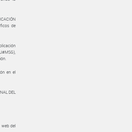
ICACIÓN
ficos de
blicación
PJ#MSG),
ión.
ión en el
ONAL DEL
n web del