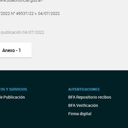
w.boletinoficial.gob.ar-
7/2022 N° 49537/22 v. 04/07/2022
e publicación 04/07/2022
Anexo - 1
OS Y SERVICIOS
AUTENTICACIONES
de Publicación
BFA Repositorio recibos
BFA Verificación
Firma digital