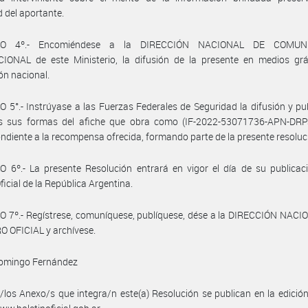
d del aportante.
LO 4º.- Encomiéndese a la DIRECCIÓN NACIONAL DE COMUN
CIONAL de este Ministerio, la difusión de la presente en medios grá
ión nacional.
 5°.- Instrúyase a las Fuerzas Federales de Seguridad la difusión y pu
s sus formas del afiche que obra como (IF-2022-53071736-APN-DR
ndiente a la recompensa ofrecida, formando parte de la presente resoluc
 6º.- La presente Resolución entrará en vigor el día de su publicac
ficial de la República Argentina.
 7º.- Regístrese, comuníquese, publíquese, dése a la DIRECCIÓN NACI
 OFICIAL y archívese.
Domingo Fernández
/los Anexo/s que integra/n este(a) Resolución se publican en la edició