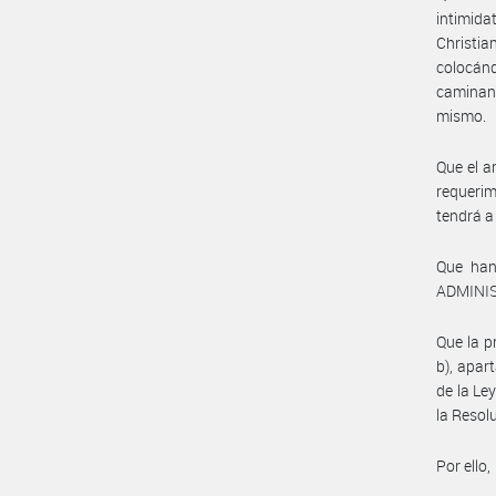
intimida
Christi
colocán
caminan
mismo.
Que el a
requeri
tendrá a
Que han
ADMINIS
Que la p
b), apart
de la Le
la Reso
Por ello,