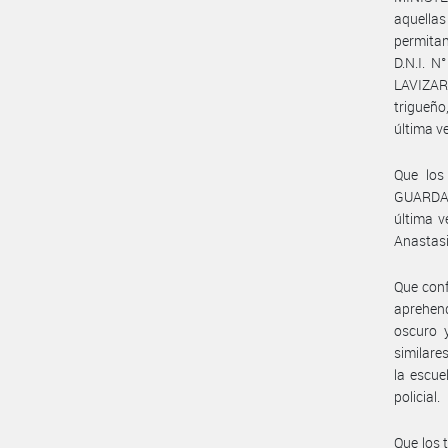
aquellas
permita
D.N.I. N
LAVIZAR
trigueño
última v
Que los
GUARDATT
última v
Anastasi
Que conf
aprehen
oscuro 
similare
la escue
policial.
Que los 