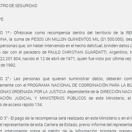
STRO DE SEGURIDAD
E:
O 1º.- Ofrézcase como recompensa dentro del territorio de la R
NA, la suma de PESOS UN MILLON QUINIENTOS MIL ($1.500.000), des
 personas que, sin haber intervenido en el hecho delictual, brinden datos ú
n dar con el paradero de PAULO CHRISTIAN GUARDATTI, Argentino, tit
° 22.201.904, nacido el 12 de abril de 1971, quien fue visto por última vez 
 de 1992.
O 2°.- Las personas que quieran suministrar datos, deberán com
icamente con el PROGRAMA NACIONAL DE COORDINACIÓN PARA LA 
ONAS ORDENADA POR LA JUSTICIA dependiente de la DIRECCIÓN NAC
CIÓN JUDICIAL Y MINISTERIOS PÚBLICOS de este Ministerio, a
co de acceso rápido 134.
 3°.- El pago de la recompensa será realizado en este Ministerio o en el 
el representante de esta Cartera de Estado, previo informe del representa
ad interviniente sobre el mérito de la información brindada preser