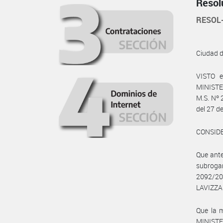
Resol
RESOL
Ciudad 
VISTO e
MINISTER
M.S. Nº 
del 27 d
CONSID
Que ant
subroga
2092/20
LAVIZZA
Que la m
MINISTE