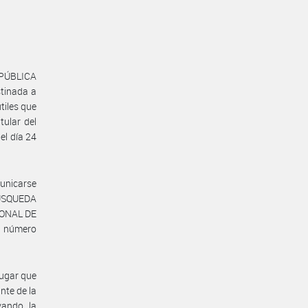
EPÚBLICA
tinada a
tiles que
ular del
el día 24
unicarse
BÚSQUEDA
IONAL DE
l número
lugar que
nte de la
vando la