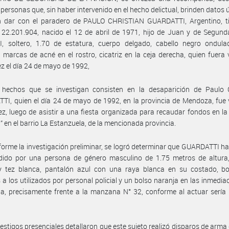
 personas que, sin haber intervenido en el hecho delictual, brinden datos ú
n dar con el paradero de PAULO CHRISTIAN GUARDATTI, Argentino, tit
° 22.201.904, nacido el 12 de abril de 1971, hijo de Juan y de Segun
I, soltero, 1.70 de estatura, cuerpo delgado, cabello negro ondulad
, marcas de acné en el rostro, cicatriz en la ceja derecha, quien fuera 
ez el día 24 de mayo de 1992,
 hechos que se investigan consisten en la desaparición de Paulo C
I, quien el día 24 de mayo de 1992, en la provincia de Mendoza, fue 
ez, luego de asistir a una fiesta organizada para recaudar fondos en la
” en el barrio La Estanzuela, de la mencionada provincia.
orme la investigación preliminar, se logró determinar que GUARDATTI ha
dido por una persona de género masculino de 1.75 metros de altura,
y tez blanca, pantalón azul con una raya blanca en su costado, bo
s a los utilizados por personal policial y un bolso naranja en las inmedia
la, precisamente frente a la manzana N° 32, conforme al actuar sería
testigos presenciales detallaron que este sujeto realizó disparos de arma