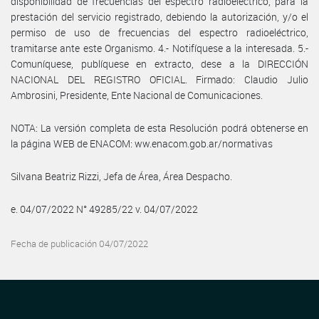
disponibilidad de frecuencias del espectro radioeléctrico, para la
prestación del servicio registrado, debiendo la autorización, y/o el
permiso de uso de frecuencias del espectro radioeléctrico,
tramitarse ante este Organismo. 4.- Notifíquese a la interesada. 5.-
Comuníquese, publíquese en extracto, dese a la DIRECCIÓN
NACIONAL DEL REGISTRO OFICIAL. Firmado: Claudio Julio
Ambrosini, Presidente, Ente Nacional de Comunicaciones.
NOTA: La versión completa de esta Resolución podrá obtenerse en
la página WEB de ENACOM: ww.enacom.gob.ar/normativas
Silvana Beatriz Rizzi, Jefa de Área, Área Despacho.
e. 04/07/2022 N° 49285/22 v. 04/07/2022
Fecha de publicación 04/07/2022