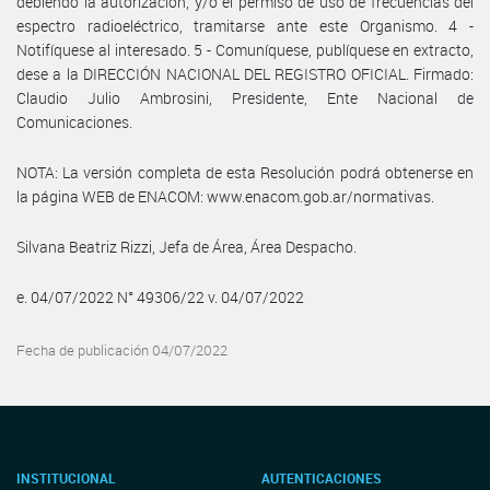
debiendo la autorización, y/o el permiso de uso de frecuencias del
espectro radioeléctrico, tramitarse ante este Organismo. 4 -
Notifíquese al interesado. 5 - Comuníquese, publíquese en extracto,
dese a la DIRECCIÓN NACIONAL DEL REGISTRO OFICIAL. Firmado:
Claudio Julio Ambrosini, Presidente, Ente Nacional de
Comunicaciones.
NOTA: La versión completa de esta Resolución podrá obtenerse en
la página WEB de ENACOM: www.enacom.gob.ar/normativas.
Silvana Beatriz Rizzi, Jefa de Área, Área Despacho.
e. 04/07/2022 N° 49306/22 v. 04/07/2022
Fecha de publicación 04/07/2022
INSTITUCIONAL
AUTENTICACIONES