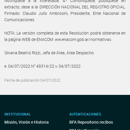
Notifíquese a la interesada. 4.- Comuníquese, publíquese en
extracto, dese a la DIRECCIÓN NACIONAL DEL REGISTRO OFICIAL.
Firmado: Claudio Julio Ambrosini, Presidente, Ente Nacional de
Comunicaciones.
NOTA: La versión completa de esta Resolución podrá obtenerse en
la página WEB de ENACOM: ww.enacom.gob.ar/normativas
Silvana Beatriz Rizzi, Jefa de Área, Área Despacho.
e. 04/07/2022 N° 49314/22 v. 04/07/2022
Fecha de publicación 04/07/2022
INSTITUCIONAL
AUTENTICACIONES
Misión, Visión e Historia
BFA Repositorio recibos