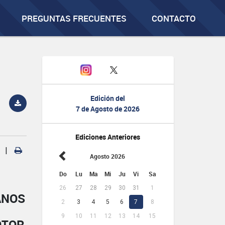
PREGUNTAS FRECUENTES
CONTACTO
Edición del
7 de Agosto de 2026
Ediciones Anteriores
|
Agosto 2026
Do
Lu
Ma
Mi
Ju
Vi
Sa
26
27
28
29
30
31
1
ANOS
2
3
4
5
6
7
8
9
10
11
12
13
14
15
OTOR