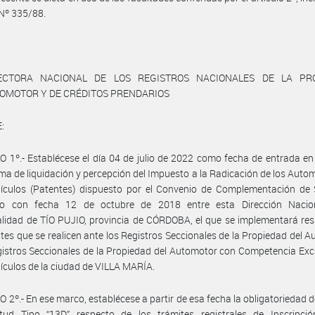
Nº 335/88.
ECTORA NACIONAL DE LOS REGISTROS NACIONALES DE LA PR
TOMOTOR Y DE CRÉDITOS PRENDARIOS
:
 1º.- Establécese el día 04 de julio de 2022 como fecha de entrada en
ema de liquidación y percepción del Impuesto a la Radicación de los Auto
ículos (Patentes) dispuesto por el Convenio de Complementación de S
do con fecha 12 de octubre de 2018 entre esta Dirección Nacio
lidad de TÍO PUJIO, provincia de CÓRDOBA, el que se implementará re
ites que se realicen ante los Registros Seccionales de la Propiedad del 
gistros Seccionales de la Propiedad del Automotor con Competencia Exc
culos de la ciudad de VILLA MARÍA.
 2º.- En ese marco, establécese a partir de esa fecha la obligatoriedad d
itud Tipo “13D” respecto de los trámites registrales de Inscripción