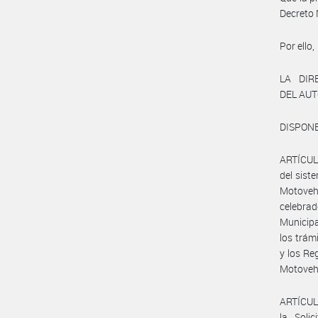
Decreto 
Por ello,
LA DIR
DEL AU
DISPONE
ARTÍCULO
del sist
Motoveh
celebra
Municipa
los trám
y los Re
Motovehí
ARTÍCULO
la Solic