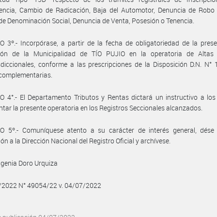
rencia, Cambio de Radicación, Baja del Automotor, Denuncia de Robo 
e Denominación Social, Denuncia de Venta, Posesión o Tenencia.
 3º.- Incorpórase, a partir de la fecha de obligatoriedad de la prese
cción de la Municipalidad de TÍO PUJIO en la operatoria de Altas
isdiccionales, conforme a las prescripciones de la Disposición D.N. N°
complementarias.
 4°.- El Departamento Tributos y Rentas dictará un instructivo a los
tar la presente operatoria en los Registros Seccionales alcanzados.
O 5º.- Comuníquese atento a su carácter de interés general, dése
ón a la Dirección Nacional del Registro Oficial y archívese.
genia Doro Urquiza
7/2022 N° 49054/22 v. 04/07/2022