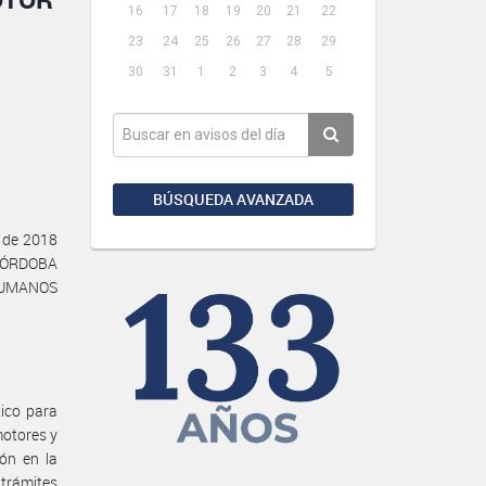
16
17
18
19
20
21
22
23
24
25
26
27
28
29
30
31
1
2
3
4
5
BÚSQUEDA AVANZADA
e de 2018
 CÓRDOBA
 HUMANOS
ico para
motores y
ión en la
 trámites