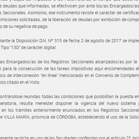
 deudas que informadas, se efectivicen por ante los/as Encargados/a
s Seccionales. Asimismo, ese instrumento reviste el carácter de certifica
ximiciones solicitadas, de la liberación de deudas por exhibición de com
o de su negativa de pago.
ante la Disposición D.N. Nº 315 de fecha 2 de agosto de 2017 se impl
 Tipo “13D” de carácter digital.
as Encargados/as de los Registros Seccionales alcanzados/as por la 
án para la consecución de las tareas impositivas aquí encomendadas e
ico de interconexión “en línea” mencionado en el Convenio de Comple
ios citado en el Visto.
ontrándose reunidas todas las condiciones que posibilitan la puesta 
peratoria, resulta menester disponer la vigencia del nuevo sistema 
 en los trámites anteriormente enunciados en los Registros Secciona
e VILLA MARÍA, provincia de CÓRDOBA, estableciendo el uso de la Solic
esente se dicta en uso de las facultades conferidas por el artículo 2º, inci