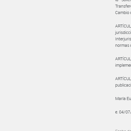
Transfe
Cambio d
ARTÍCULO
jurisdi
Interjur
normas 
ARTÍCULO
implemen
ARTÍCUL
publicaci
María Eu
e. 04/0