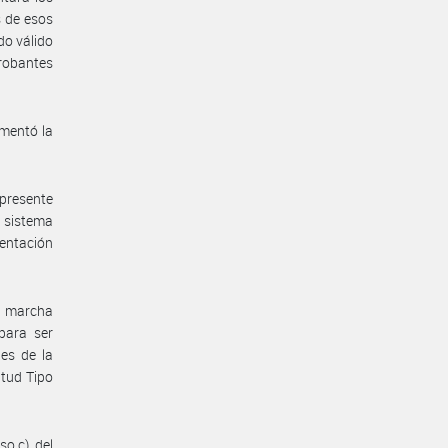
s de esos
do válido
probantes
ementó la
presente
l sistema
mentación
en marcha
para ser
les de la
itud Tipo
so c), del