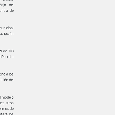
Baja del
uncia de
unicipal
scripción
d de TÍO
 Decreto
gnó a los
pción del
el modelo
Registros
formes de
tará los