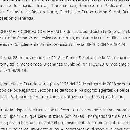
ales de Inscripción Inicial, Transferencia, Cambio de Radicación, 
or, Denuncia de Robo o Hurto, Cambio de Denominación Social, Den
osesión o Tenencia.
HONORABLE CONCEJO DELIBERANTE de esa ciudad dictó la Ordenanza M
2018 de fecha 26 de noviembre de 2018, mediante la cual ratificó la su
venio de Complementación de Servicios con esta DIRECCIÓN NACIONAL.
fecha 28 de noviembre de 2018 el Poder Ejecutivo de la Municipalida
romulgó la mencionada Ordenanza Municipal Nº 1185/2018 mediante el
l Nº 158/2018.
conducto del Decreto Municipal N° 135 del 22 de octubre de 2018 se desi
os de los Registros Seccionales de todo el país como agentes de perce
 a la Radicación de Automotores y Motovehículos de esa jurisdicción.
ante la Disposición D.N. Nº 38 de fecha 31 de enero de 2017 se aprobó 
itud Tipo “13D”, que será utilizada por los/as Encargados/as de los 
les para peticionar, por ante el organismo tributario municipal, los in
altas y bajas del Impuesto a los Automotores, al tiempo que documen