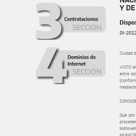
Y D
Dispo
DI-20
Ciudad 
VISTO el
entre es
(confor
mediante
CONSID
Que por
proceder
Motovehí
MUNICIPA