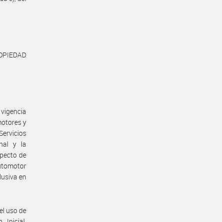
OPIEDAD
 vigencia
motores y
ervicios
nal y la
specto de
Automotor
lusiva en
el uso de
 Inicial,