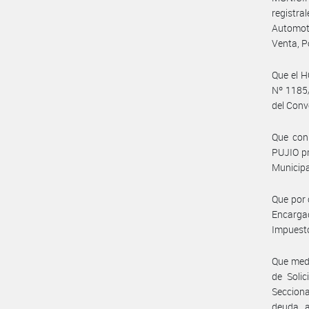
registr
Automot
Venta, P
Que el 
Nº 1185/
del Con
Que con 
PUJIO p
Municipa
Que por 
Encargad
Impuesto
Que medi
de Solic
Secciona
deuda, 