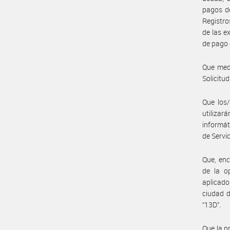
pagos de
Registro
de las e
de pago 
Que medi
Solicitud
Que los/
utilizar
informát
de Servic
Que, enc
de la o
aplicado
ciudad d
“13D”.
Que la pr