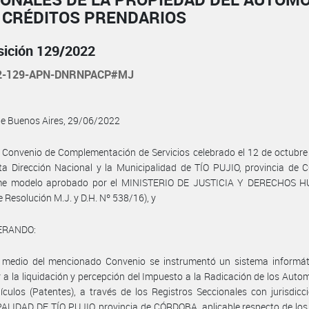
E CRÉDITOS PRENDARIOS
sición 129/2022
22-129-APN-DNRNPACP#MJ
de Buenos Aires, 29/06/2022
 Convenio de Complementación de Servicios celebrado el 12 de octubr
ta Dirección Nacional y la Municipalidad de TÍO PUJIO, provincia de
me modelo aprobado por el MINISTERIO DE JUSTICIA Y DERECHOS
 Resolución M.J. y D.H. Nº 538/16), y
ERANDO:
 medio del mencionado Convenio se instrumentó un sistema informát
 a la liquidación y percepción del Impuesto a la Radicación de los Auto
culos (Patentes), a través de los Registros Seccionales con jurisdicc
LIDAD DE TÍO PUJIO, provincia de CÓRDOBA, aplicable respecto de los