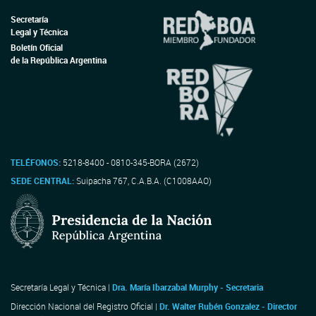
Secretaría
Legal y Técnica
Boletín Oficial
de la República Argentina
TELÉFONOS:
5218-8400 - 0810-345-BORA (2672)
SEDE CENTRAL:
Suipacha 767, C.A.B.A. (C1008AAO)
Secretaría Legal y Técnica |
Dra. María Ibarzabal Murphy - Secretaria
Dirección Nacional del Registro Oficial |
Dr. Walter Rubén Gonzalez - Director