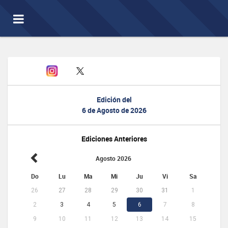
Toggle
navigation
Edición del
6 de Agosto de 2026
Ediciones Anteriores
Agosto 2026
Do
Lu
Ma
Mi
Ju
Vi
Sa
26
27
28
29
30
31
1
2
3
4
5
6
7
8
9
10
11
12
13
14
15