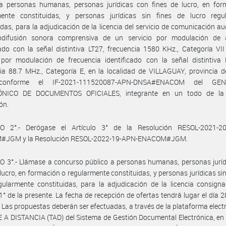
 a personas humanas, personas jurídicas con fines de lucro, en for
mente constituidas, y personas jurídicas sin fines de lucro regu
idas, para la adjudicación de la licencia del servicio de comunicación au
odifusión sonora comprensiva de un servicio por modulación de 
cado con la señal distintiva LT27, frecuencia 1580 KHz., Categoría VI
o por modulación de frecuencia identificado con la señal distintiva
ia 88.7 MHz., Categoría E, en la localidad de VILLAGUAY, provincia 
conforme el IF-2021-111520087-APN-DNSA#ENACOM del GE
NICO DE DOCUMENTOS OFICIALES, integrante en un todo de la 
ón.
O 2°.- Derógase el Artículo 3° de la Resolución RESOL-2021-2
JGM y la Resolución RESOL-2022-19-APN-ENACOM#JGM.
 3°.- Llámase a concurso público a personas humanas, personas juríd
 lucro, en formación o regularmente constituidas, y personas jurídicas sin
gularmente constituidas, para la adjudicación de la licencia consign
 1° de la presente. La fecha de recepción de ofertas tendrá lugar el día 28
 Las propuestas deberán ser efectuadas, a través de la plataforma elect
A DISTANCIA (TAD) del Sistema de Gestión Documental Electrónica, en