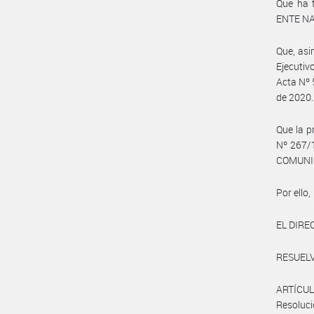
Que ha t
ENTE N
Que, asi
Ejecutiv
Acta Nº 
de 2020.
Que la p
Nº 267/1
COMUNICA
Por ello,
EL DIRE
RESUELV
ARTÍCULO
Resoluc