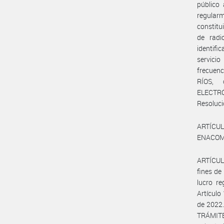
público
regular
constitu
de radi
identifi
servici
frecuenc
RÍOS, 
ELECTRÓ
Resoluci
ARTÍCUL
ENACOM#
ARTÍCULO
fines de
lucro re
Artículo
de 2022.
TRÁMITE 