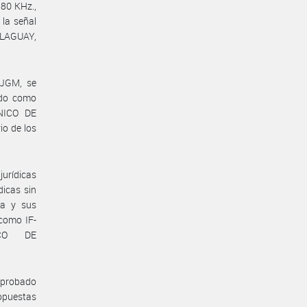
580 KHz.,
 la señal
LLAGUAY,
#JGM, se
ado como
NICO DE
io de los
urídicas
dicas sin
ia y sus
 como IF-
ICO DE
 aprobado
opuestas