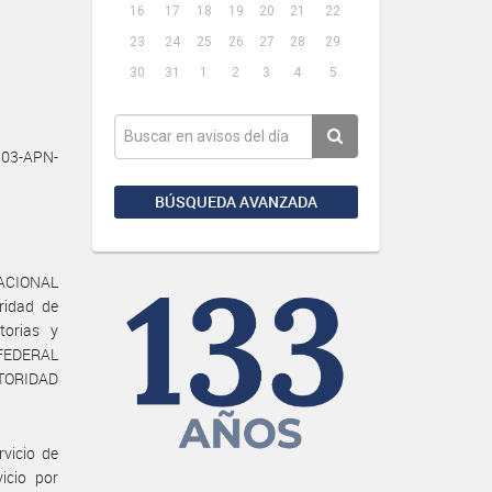
16
17
18
19
20
21
22
23
24
25
26
27
28
29
30
31
1
2
3
4
5
03-APN-
BÚSQUEDA AVANZADA
 NACIONAL
ridad de
torias y
 FEDERAL
UTORIDAD
rvicio de
icio por