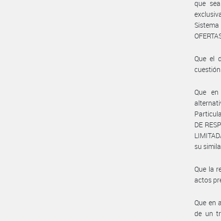
que sea
exclusiv
Sistema
OFERTA
Que el d
cuestión
Que en 
alternat
Particu
DE RESP
LIMITA
su simi
Que la r
actos pr
Que en a
de un tr