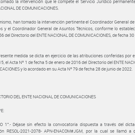
omado la intervención que le compete el Servicio Jurídico permanent
ACIONAL DE COMUNICACIONES.
mismo, han tomado la intervención pertinente el Coordinador General d
os y el Coordinador General de Asuntos Técnicos, conforme lo establec
56 del Directorio del ENTE NACIONAL DE COMUNICACIONES, de fecha 30 
resente medida se dicta en ejercicio de las atribuciones conferidas por e
5, el Acta Nº 1 de fecha 5 de enero de 2016 del Directorio del ENTE NA
CIONES y lo acordado en su Acta Nº 79 de fecha 28 de junio de 2022.
CTORIO DEL ENTE NACIONAL DE COMUNICACIONES
E:
 1°.- Déjase sin efecto la convocatoria dispuesta a través del dict
ión RESOL-2021-2078- APN-ENACOM#JGM, por la cual se llamó a 