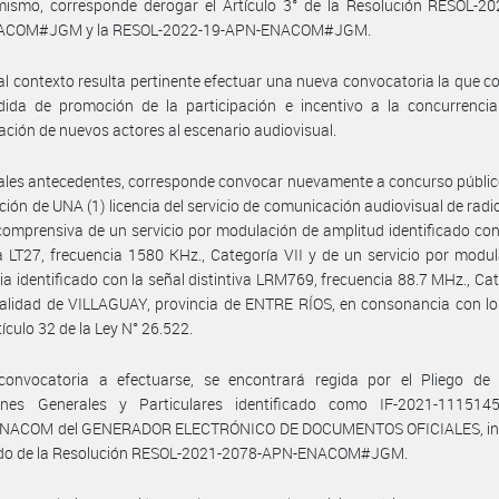
mismo, corresponde derogar el Artículo 3° de la Resolución RESOL-20
ACOM#JGM y la RESOL-2022-19-APN-ENACOM#JGM.
al contexto resulta pertinente efectuar una nueva convocatoria la que co
ida de promoción de la participación e incentivo a la concurrencia
ación de nuevos actores al escenario audiovisual.
ales antecedentes, corresponde convocar nuevamente a concurso públic
ción de UNA (1) licencia del servicio de comunicación audiovisual de radi
omprensiva de un servicio por modulación de amplitud identificado con
va LT27, frecuencia 1580 KHz., Categoría VII y de un servicio por modu
ia identificado con la señal distintiva LRM769, frecuencia 88.7 MHz., Cat
calidad de VILLAGUAY, provincia de ENTRE RÍOS, en consonancia con lo
tículo 32 de la Ley N° 26.522.
convocatoria a efectuarse, se encontrará regida por el Pliego de
ones Generales y Particulares identificado como IF-2021-111514
ACOM del GENERADOR ELECTRÓNICO DE DOCUMENTOS OFICIALES, in
odo de la Resolución RESOL-2021-2078-APN-ENACOM#JGM.