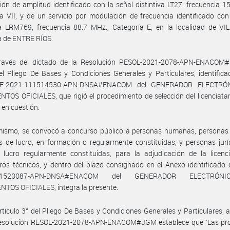
ón de amplitud identificado con la señal distintiva LT27, frecuencia 1
a VII, y de un servicio por modulación de frecuencia identificado con
va LRM769, frecuencia 88.7 MHz., Categoría E, en la localidad de VI
a de ENTRE RÍOS.
ravés del dictado de la Resolución RESOL-2021-2078-APN-ENACOM
l Pliego De Bases y Condiciones Generales y Particulares, identific
IF-2021-111514530-APN-DNSA#ENACOM del GENERADOR ELECTRÓ
OS OFICIALES, que rigió el procedimiento de selección del licenciatar
s en cuestión.
mismo, se convocó a concurso público a personas humanas, personas j
s de lucro, en formación o regularmente constituidas, y personas jurí
 lucro regularmente constituidas, para la adjudicación de la licenc
os técnicos, y dentro del plazo consignado en el Anexo identificado
111520087-APN-DNSA#ENACOM del GENERADOR ELECTRÓN
TOS OFICIALES, integra la presente.
rtículo 3° del Pliego De Bases y Condiciones Generales y Particulares,
Resolución RESOL-2021-2078-APN-ENACOM#JGM establece que “Las pr