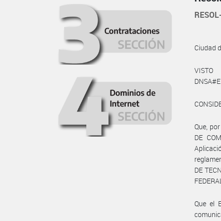
RESOL
Ciudad 
VISTO 
DNSA#E
CONSID
Que, por
DE COMU
Aplicac
reglame
DE TECN
FEDERAL
Que el E
comunic