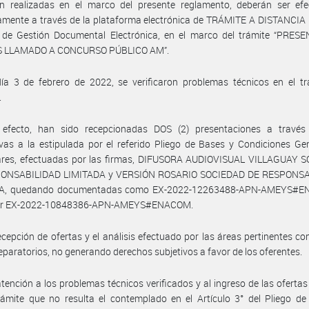
n realizadas en el marco del presente reglamento, deberán ser efe
amente a través de la plataforma electrónica de TRÁMITE A DISTANCIA 
 de Gestión Documental Electrónica, en el marco del trámite “PRES
S LLAMADO A CONCURSO PÚBLICO AM”.
ía 3 de febrero de 2022, se verificaron problemas técnicos en el tr
.
efecto, han sido recepcionadas DOS (2) presentaciones a través
ivas a la estipulada por el referido Pliego de Bases y Condiciones Ge
lares, efectuadas por las firmas, DIFUSORA AUDIOVISUAL VILLAGUAY 
ONSABILIDAD LIMITADA y VERSIÓN ROSARIO SOCIEDAD DE RESPONS
DA, quedando documentadas como EX-2022-12263488-APN-AMEYS#E
lar EX-2022-10848386-APN-AMEYS#ENACOM.
ecepción de ofertas y el análisis efectuado por las áreas pertinentes co
eparatorios, no generando derechos subjetivos a favor de los oferentes.
tención a los problemas técnicos verificados y al ingreso de las ofertas
ámite que no resulta el contemplado en el Artículo 3° del Pliego de