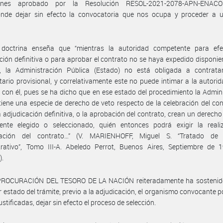
iones aprobado por la Resolución RESOL-2021-2078-APN-ENAC
onde dejar sin efecto la convocatoria que nos ocupa y proceder a 
 doctrina enseña que “mientras la autoridad competente para efe
ción definitiva o para aprobar el contrato no se haya expedido disponi
, la Administración Pública (Estado) no está obligada a contrata
tario provisional, y correlativamente este no puede intimar a la autori
 con él, pues se ha dicho que en ese estado del procedimiento la Admin
tiene una especie de derecho de veto respecto de la celebración del con
a adjudicación definitiva, o la aprobación del contrato, crean un derecho
rente elegido o seleccionado, quién entonces podrá exigir la reali
zación del contrato…” (V. MARIENHOFF, Miguel S. “Tratado de
trativo”, Tomo III-A. Abeledo Perrot, Buenos Aires, Septiembre de 1
).
 PROCURACIÓN DEL TESORO DE LA NACIÓN reiteradamente ha sostenid
r estado del trámite, previo a la adjudicación, el organismo convocante p
stificadas, dejar sin efecto el proceso de selección.