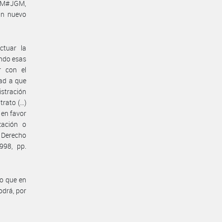
OM#JGM,
un nuevo
ctuar la
endo esas
r con el
dad a que
istración
trato (…)
 en favor
zación o
 Derecho
998, pp.
o que en
odrá, por