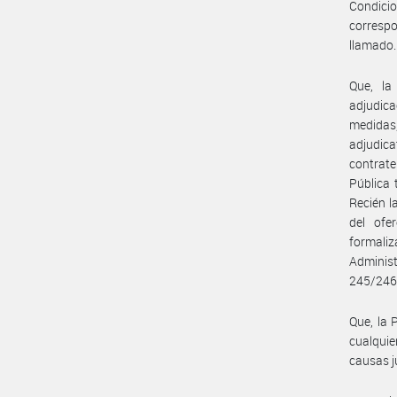
Condic
corresp
llamado.
Que, la
adjudica
medidas
adjudica
contrate
Pública 
Recién l
del ofe
formali
Adminis
245/246
Que, la
cualquie
causas ju