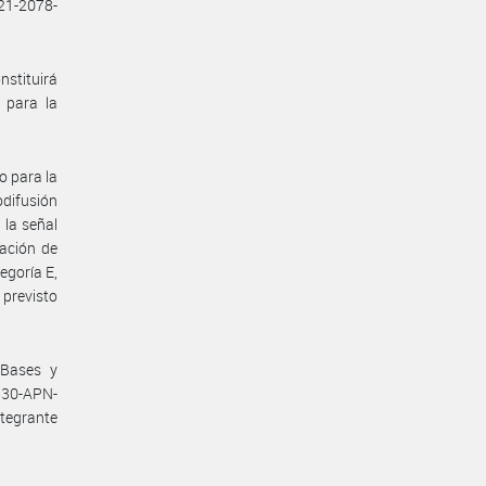
21-2078-
nstituirá
 para la
o para la
odifusión
 la señal
lación de
egoría E,
 previsto
 Bases y
530-APN-
tegrante