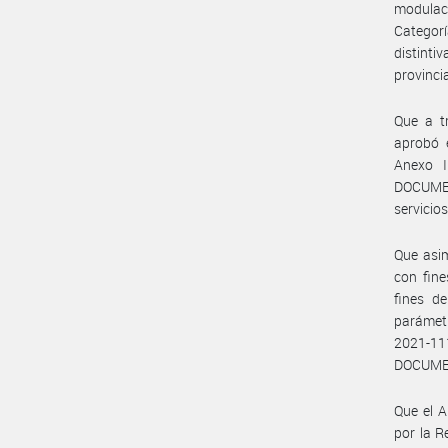
modulaci
Categorí
distinti
provinci
Que a t
aprobó e
Anexo 
DOCUMENT
servicio
Que asi
con fine
fines de
parámetr
2021-
DOCUMEN
Que el A
por la 