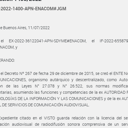
-2022-1400-APN-ENACOM#JGM
de Buenos Aires, 11/07/2022
el EX-2022-36122041-APN-SDYME#ENACOM, el IF-2022-655879
NACOM, y
ERANDO:
 el Decreto Nº 267 de fecha 29 de diciembre de 2015, se creó el ENTE
NICACIONES, organismo autárquico y descentralizado, como Auto
ión de las Leyes N° 27.078 y N° 26.522, sus normas modifica
ntarias, asumiendo las funciones y competencias de la ex AUTORIDAD
OLOGÍAS DE LA INFORMACIÓN Y LAS COMUNICACIONES y de la ex A
 DE SERVICIOS DE COMUNICACIÓN AUDIOVISUAL.
xpediente citado en el VISTO guarda relación con la licencia del se
ación audiovisual de radiodifusión sonora comprensiva de un serv