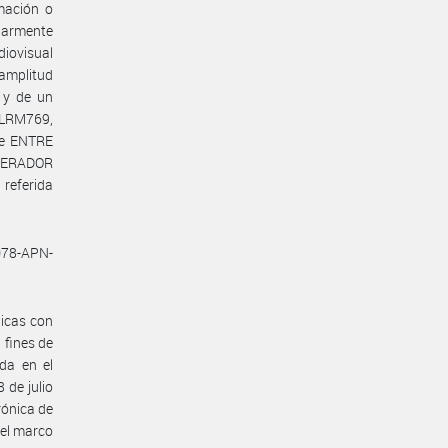
mación o
larmente
diovisual
amplitud
I y de un
 LRM769,
de ENTRE
NERADOR
referida
078-APN-
icas con
 fines de
ada en el
 de julio
rónica de
 el marco