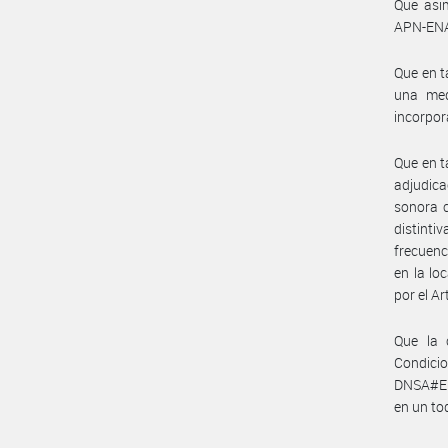
Que asi
APN-EN
Que en t
una med
incorpor
Que en t
adjudica
sonora c
distinti
frecuenc
en la lo
por el Ar
Que la 
Condici
DNSA#EN
en un t