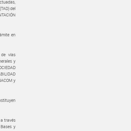
ctuadas,
(TAD) del
ENTACIÓN
ámite en
 de vías
nerales y
SOCIEDAD
ABILIDAD
NACOM y
nstituyen
 a través
 Bases y