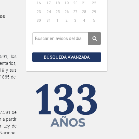
16
17
18
19
20
21
22
23
24
25
26
27
28
29
sos
30
31
1
2
3
4
5
591, los
BÚSQUEDA AVANZADA
entarios,
19 y sus
 1865 del
27.591 de
 a partir
la Ley de
Nacional