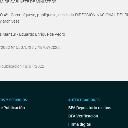
A DE GABINETE DE MINISTROS.
O 4º.- Comuníquese, publíquese, dese a la DIRECCIÓN NACIONAL DEL 
y archívese.
s Manzur - Eduardo Enrique de Pedro
7/2022 N° 55075/22 v. 18/07/2022
e publicación 18/07/2022
OS Y SERVICIOS
AUTENTICACIONES
de Publicación
BFA Repositorio recibos
BFA Verificación
Firma digital