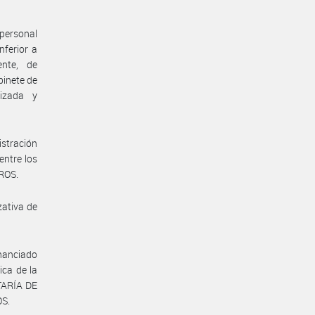
 personal
nferior a
ente, de
binete de
lizada y
istración
entre los
ROS.
zativa de
inanciado
ca de la
TARÍA DE
S.