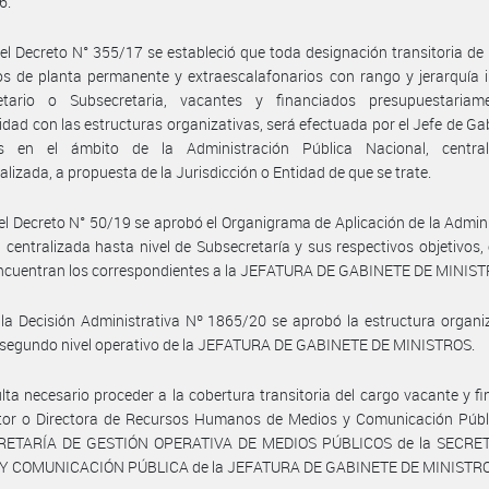
6.
el Decreto N° 355/17 se estableció que toda designación transitoria de
s de planta permanente y extraescalafonarios con rango y jerarquía i
etario o Subsecretaria, vacantes y financiados presupuestariam
dad con las estructuras organizativas, será efectuada por el Jefe de Ga
os en el ámbito de la Administración Pública Nacional, centra
alizada, a propuesta de la Jurisdicción o Entidad de que se trate.
el Decreto N° 50/19 se aprobó el Organigrama de Aplicación de la Admin
 centralizada hasta nivel de Subsecretaría y sus respectivos objetivos, 
encuentran los correspondientes a la JEFATURA DE GABINETE DE MINIST
la Decisión Administrativa Nº 1865/20 se aprobó la estructura organi
y segundo nivel operativo de la JEFATURA DE GABINETE DE MINISTROS.
lta necesario proceder a la cobertura transitoria del cargo vacante y f
ctor o Directora de Recursos Humanos de Medios y Comunicación Públi
ETARÍA DE GESTIÓN OPERATIVA DE MEDIOS PÚBLICOS de la SECRE
Y COMUNICACIÓN PÚBLICA de la JEFATURA DE GABINETE DE MINISTRO