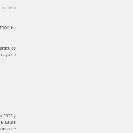
 recurso
STROS ha
artículos
 mayo de
io 2022 y
ía Laura
manos de