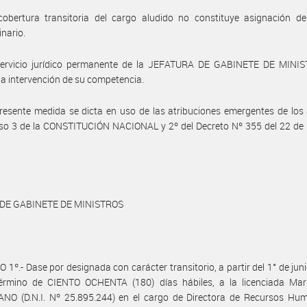
cobertura transitoria del cargo aludido no constituye asignación de
inario.
servicio jurídico permanente de la JEFATURA DE GABINETE DE MINI
a intervención de su competencia.
resente medida se dicta en uso de las atribuciones emergentes de los 
iso 3 de la CONSTITUCIÓN NACIONAL y 2º del Decreto Nº 355 del 22 de
 DE GABINETE DE MINISTROS
 1º.- Dase por designada con carácter transitorio, a partir del 1° de jun
término de CIENTO OCHENTA (180) días hábiles, a la licenciada Mar
NO (D.N.I. Nº 25.895.244) en el cargo de Directora de Recursos Hu