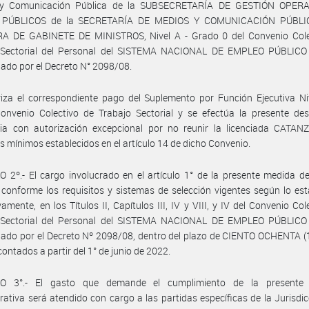
y Comunicación Pública de la SUBSECRETARÍA DE GESTIÓN OPER
 PÚBLICOS de la SECRETARÍA DE MEDIOS Y COMUNICACIÓN PÚBLIC
A DE GABINETE DE MINISTROS, Nivel A - Grado 0 del Convenio Cole
 Sectorial del Personal del SISTEMA NACIONAL DE EMPLEO PÚBLICO 
do por el Decreto N° 2098/08.
iza el correspondiente pago del Suplemento por Función Ejecutiva Niv
onvenio Colectivo de Trabajo Sectorial y se efectúa la presente des
oria con autorización excepcional por no reunir la licenciada CATAN
os mínimos establecidos en el artículo 14 de dicho Convenio.
 2º.- El cargo involucrado en el artículo 1° de la presente medida d
 conforme los requisitos y sistemas de selección vigentes según lo est
vamente, en los Títulos II, Capítulos III, IV y VIII, y IV del Convenio Col
 Sectorial del Personal del SISTEMA NACIONAL DE EMPLEO PÚBLICO 
do por el Decreto Nº 2098/08, dentro del plazo de CIENTO OCHENTA (1
contados a partir del 1° de junio de 2022.
O 3°.- El gasto que demande el cumplimiento de la presente 
rativa será atendido con cargo a las partidas específicas de la Jurisdic