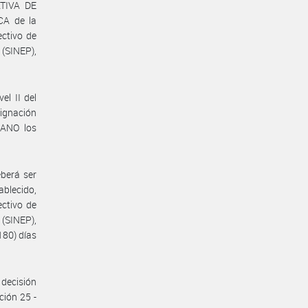
ATIVA DE
A de la
ctivo de
(SINEP),
el II del
ignación
ZANO los
eberá ser
ablecido,
ectivo de
(SINEP),
80) días
decisión
ción 25 -