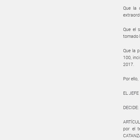
Que la 
extraord
Que el 
tomado l
Que la p
100, inc
2017.
Por ello,
EL JEFE
DECIDE:
ARTÍCULO
por el 
CATANZA