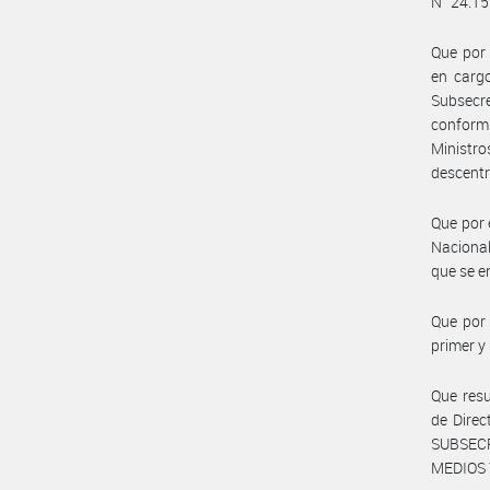
N° 24.15
Que por 
en cargo
Subsecr
conformi
Ministr
descentr
Que por 
Nacional
que se 
Que por 
primer 
Que resu
de Dire
SUBSECR
MEDIOS 