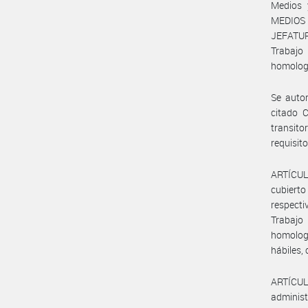
Medios 
MEDIOS
JEFATUR
Trabajo
homologa
Se autor
citado C
transit
requisit
ARTÍCULO
cubierto
respecti
Trabajo
homologa
hábiles, 
ARTÍCUL
administ