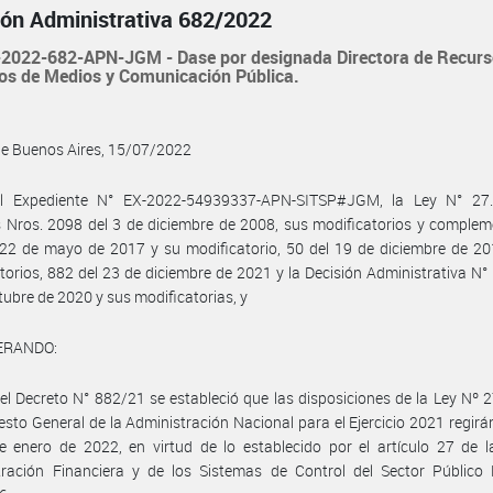
ión Administrativa 682/2022
2022-682-APN-JGM - Dase por designada Directora de Recur
s de Medios y Comunicación Pública.
de Buenos Aires, 15/07/2022
l Expediente N° EX-2022-54939337-APN-SITSP#JGM, la Ley N° 27.
 Nros. 2098 del 3 de diciembre de 2008, sus modificatorios y complem
22 de mayo de 2017 y su modificatorio, 50 del 19 de diciembre de 20
torios, 882 del 23 de diciembre de 2021 y la Decisión Administrativa N°
tubre de 2020 y sus modificatorias, y
ERANDO:
el Decreto N° 882/21 se estableció que las disposiciones de la Ley Nº 
sto General de la Administración Nacional para el Ejercicio 2021 regirán
e enero de 2022, en virtud de lo establecido por el artículo 27 de 
tración Financiera y de los Sistemas de Control del Sector Público 