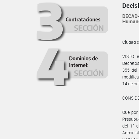
Decis
DECAD-
Humano
Ciudad 
VISTO e
Decretos
355 del 
modifica
14 de oc
CONSID
Que por 
Presupue
del 1° d
Adminis