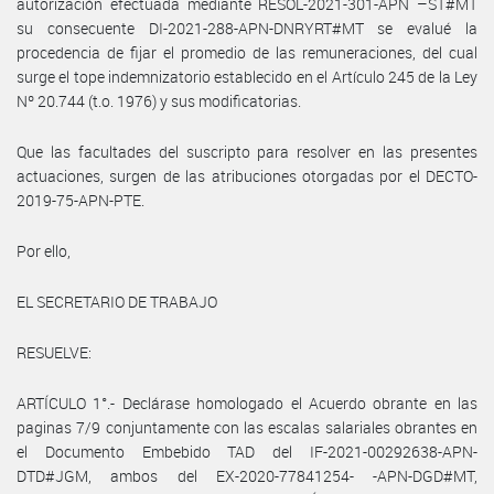
autorización efectuada mediante RESOL-2021-301-APN –ST#MT
su consecuente DI-2021-288-APN-DNRYRT#MT se evalué la
procedencia de fijar el promedio de las remuneraciones, del cual
surge el tope indemnizatorio establecido en el Artículo 245 de la Ley
Nº 20.744 (t.o. 1976) y sus modificatorias.
Que las facultades del suscripto para resolver en las presentes
actuaciones, surgen de las atribuciones otorgadas por el DECTO-
2019-75-APN-PTE.
Por ello,
EL SECRETARIO DE TRABAJO
RESUELVE:
ARTÍCULO 1°.- Declárase homologado el Acuerdo obrante en las
paginas 7/9 conjuntamente con las escalas salariales obrantes en
el Documento Embebido TAD del IF-2021-00292638-APN-
DTD#JGM, ambos del EX-2020-77841254- -APN-DGD#MT,