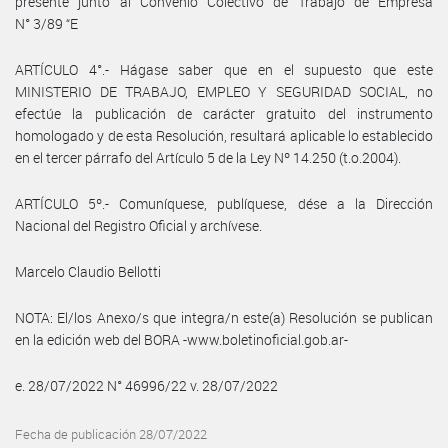
presente junto al Convenio Colectivo de Trabajo de Empresa
N° 3/89 “E
ARTÍCULO 4°.- Hágase saber que en el supuesto que este
MINISTERIO DE TRABAJO, EMPLEO Y SEGURIDAD SOCIAL, no
efectúe la publicación de carácter gratuito del instrumento
homologado y de esta Resolución, resultará aplicable lo establecido
en el tercer párrafo del Artículo 5 de la Ley Nº 14.250 (t.o.2004).
ARTÍCULO 5º.- Comuníquese, publíquese, dése a la Dirección
Nacional del Registro Oficial y archívese.
Marcelo Claudio Bellotti
NOTA: El/los Anexo/s que integra/n este(a) Resolución se publican
en la edición web del BORA -www.boletinoficial.gob.ar-
e. 28/07/2022 N° 46996/22 v. 28/07/2022
Fecha de publicación 28/07/2022