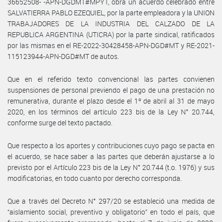
36652508- -APN-DGDMT#MPYT, obra un acuerdo celebrado entre
SALVATIERRA PABLO EZEQUIEL, por la parte empleadora y la UNION
TRABAJADORES DE LA INDUSTRIA DEL CALZADO DE LA
REPUBLICA ARGENTINA (UTICRA) por la parte sindical, ratificados
por las mismas en el RE-2022-30428458-APN-DGD#MT y RE-2021-
115123944-APN-DGD#MT de autos.
Que en el referido texto convencional las partes convienen
suspensiones de personal previendo el pago de una prestación no
remunerativa, durante el plazo desde el 1º de abril al 31 de mayo
2020, en los términos del artículo 223 bis de la Ley N° 20.744,
conforme surge del texto pactado.
Que respecto a los aportes y contribuciones cuyo pago se pacta en
el acuerdo, se hace saber a las partes que deberán ajustarse a lo
previsto por el Artículo 223 bis de la Ley N° 20.744 (t.o. 1976) y sus
modificatorias, en todo cuanto por derecho corresponda.
Que a través del Decreto N° 297/20 se estableció una medida de
“aislamiento social, preventivo y obligatorio” en todo el país, que