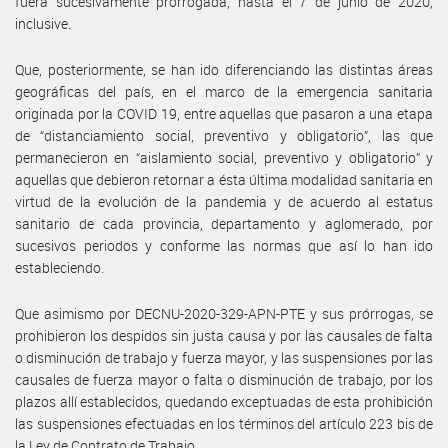
fuera sucesivamente prorrogada, hasta el 7 de junio de 2020,
inclusive.
Que, posteriormente, se han ido diferenciando las distintas áreas
geográficas del país, en el marco de la emergencia sanitaria
originada por la COVID 19, entre aquellas que pasaron a una etapa
de “distanciamiento social, preventivo y obligatorio”, las que
permanecieron en “aislamiento social, preventivo y obligatorio” y
aquellas que debieron retornar a ésta última modalidad sanitaria en
virtud de la evolución de la pandemia y de acuerdo al estatus
sanitario de cada provincia, departamento y aglomerado, por
sucesivos periodos y conforme las normas que así lo han ido
estableciendo.
Que asimismo por DECNU-2020-329-APN-PTE y sus prórrogas, se
prohibieron los despidos sin justa causa y por las causales de falta
o disminución de trabajo y fuerza mayor, y las suspensiones por las
causales de fuerza mayor o falta o disminución de trabajo, por los
plazos allí establecidos, quedando exceptuadas de esta prohibición
las suspensiones efectuadas en los términos del artículo 223 bis de
la Ley de Contrato de Trabajo.