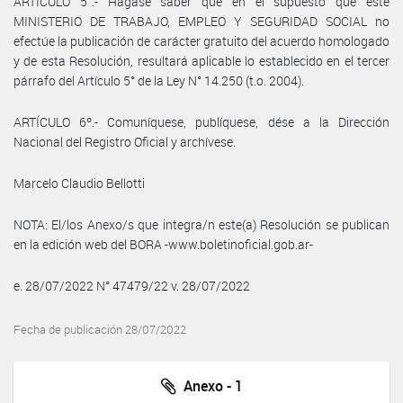
ARTÍCULO 5°.- Hágase saber que en el supuesto que este
MINISTERIO DE TRABAJO, EMPLEO Y SEGURIDAD SOCIAL no
efectúe la publicación de carácter gratuito del acuerdo homologado
y de esta Resolución, resultará aplicable lo establecido en el tercer
párrafo del Artículo 5° de la Ley N° 14.250 (t.o. 2004).
ARTÍCULO 6º.- Comuníquese, publíquese, dése a la Dirección
Nacional del Registro Oficial y archívese.
Marcelo Claudio Bellotti
NOTA: El/los Anexo/s que integra/n este(a) Resolución se publican
en la edición web del BORA -www.boletinoficial.gob.ar-
e. 28/07/2022 N° 47479/22 v. 28/07/2022
Fecha de publicación 28/07/2022
Anexo - 1