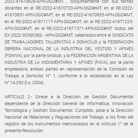
2022-41670629-APN-DGD#MT , conjuntamente con sus tarifas
obrantes en el RE-2022-41670720-APN-DGD#MT, en el RE-2022-
41670831-APN-DGD#MT, en el RE-2022-41670955-APN-DGD#MT,
en el RE-2022-41671117-APN-DGD#MT, en el RE-2022-41671223-
APN-DGD#MT, en el RE-2022-41671371-APN-DGD#MT todos del
EX-2022-30360382- -APN-DGD#MT, celebrados entre el SINDICATO
DE TRABAJADORES TALLERISTAS A DOMICILIO y la FEDERACION
OBRERA NACIONAL DE LA INDUSTRIA DEL VESTIDO Y AFINES
(FONIVA), por la parte sindical, y la FEDERACION ARGENTINA DE LA
INDUSTRIA DE LA INDUMENTARIA Y AFINES (FAIIA), por la parte
empleadora, ambas partes en representación de la Comisión de
Trabajo a Domicilio N° 1, conforme a lo establecido en la Ley
N° 14.250 (t.o. 2004).
ARTÍCULO 2.- Gírese a la Dirección de Gestión Documental
dependiente de la Dirección General de Informática, Innovación
Tecnológica y Gestión Documental. Cumplido, pase a la Dirección
Nacional de Relaciones y Regulaciones del Trabajo, a los fines del
registro de los instrumentos mencionados en el Artículo 1° de la
presente Resolución.