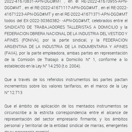
2022-41670831-APN-DGD#MT , en el RE-2022-41670955-APN-
DGD#MT , en el RE-2022-41671117-APN-DGD#MT , en el RE-2022-
41671223-APN-DGD#MT y en el RE-2022-41671371-APN-DGD#MT
todos del EX-2022-30360382- -APN-DGD#MT, celebrados entre el
SINDICATO DE TRABAJADORES TALLERISTAS A DOMICILIO y la
FEDERACION OBRERA NACIONAL DE LA INDUSTRIA DEL VESTIDO Y
AFINES (FONIVA), por la parte sindical, y la FEDERACION
ARGENTINA DE LA INDUSTRIA DE LA INDUMENTARIA Y AFINES
(FAIIA), por la parte empleadora, ambas partes en representación
de la Comisión de Trabajo a Domicilio N° 1, conforme a lo
establecido en la Ley N° 14.250 (t.o. 2004).
Que a través de los referidos instrumentos las partes pactan
incrementos sobre los valores tarifarios, en el marco de la Ley
N° 12.713
Que el ámbito de aplicación de los mentados instrumentos se
circunscribe a la estricta correspondencia entre el alcance de
representación del sector empresario firmante, y los ámbitos
personal y territorial de la entidad sindical de marras, emergentes
de su personería gremial.