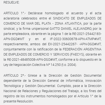
RESUELVE:
ARTÍCULO 1°.- Declárase homologado el acuerdo y el acta
aclaratoria celebrados entre el SINDICATO DE EMPLEADOS DE
COMERCIO DE MAR DEL PLATA - ZONA ATLANTICA, por la parte
sindical, y la firma unipersonal GATTO DANIEL ALEJANDRO, por la
parte empleadora, obrante en la página 1 de la RE-2021-25442183-
APN-DGD#MT y en el IF-2022-30600678-APN-ATMP#MT,
respectivamente, ambos del EX-2021-25442267- -APN-DGD#MT,
conjuntamente con la ratificación de la FEDERACIÓN ARGENTINA
DE EMPLEADOS DE COMERCIO Y SERVICIOS (FAECYS), obrante en
la RE-2021-48485008-APN-DGD#MT, conforme a lo dispuesto en la
Ley de Negociación Colectiva Nº 14.250 (t.o. 2004).
ARTÍCULO 2º.- Gírese a la Dirección de Gestión Documental
dependiente de la Dirección General de Informática, Innovación
Tecnológica y Gestión Documental. Cumplido, pase a la Dirección
Nacional de Relaciones y Regulaciones del Trabajo, a los fines del
registro de los instrumentos homologados por el Artículo 1° de la
presente Resolución.