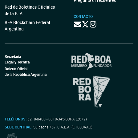
Preguntas Frecuentes
Red de Boletines Oficiales
de la R. A.
CONTACTO
BFA Blockchain Federal
Argentina
Secretaría
Legal y Técnica
Boletín Oficial
de la República Argentina
TELÉFONOS:
5218-8400 - 0810-345-BORA (2672)
SEDE CENTRAL:
Suipacha 767, C.A.B.A. (C1008AAO)