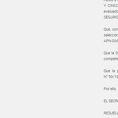
Y CINCO
evaluad
SEGURIDA
Que, con
selecció
APN-DA
Que la 
compete
Que la 
N° 50/19
Por ello,
EL SECR
RESUELV