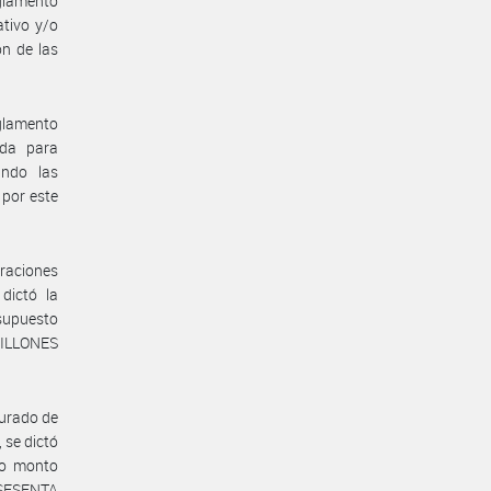
glamento
tivo y/o
ón de las
eglamento
ada para
ando las
 por este
braciones
dictó la
supuesto
MILLONES
jurado de
 se dictó
ho monto
 SESENTA