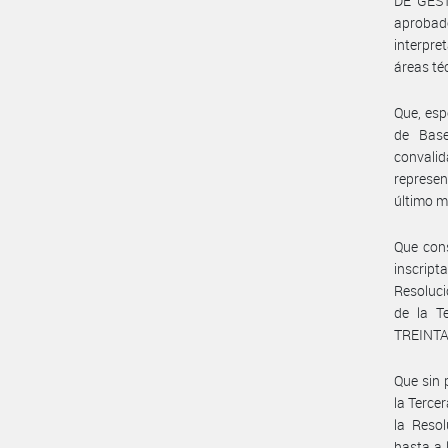
DE GESTI
aprobado
interpre
áreas t
Que, esp
de Base
convali
represen
último m
Que cons
inscrip
Resoluc
de la T
TREINTA
Que sin 
la Terce
la Reso
hasta a