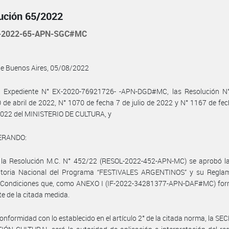
ución 65/2022
-2022-65-APN-SGC#MC
de Buenos Aires, 05/08/2022
l Expediente N° EX-2020-76921726- -APN-DGD#MC, las Resolución N
 de abril de 2022, N° 1070 de fecha 7 de julio de 2022 y N° 1167 de fe
 2022 del MINISTERIO DE CULTURA, y
ERANDO:
 la Resolución M.C. N° 452/22 (RESOL-2022-452-APN-MC) se aprobó la
toria Nacional del Programa “FESTIVALES ARGENTINOS” y su Regla
 Condiciones que, como ANEXO I (IF-2022-34281377-APN-DAF#MC) for
te de la citada medida.
onformidad con lo establecido en el artículo 2° de la citada norma, la S