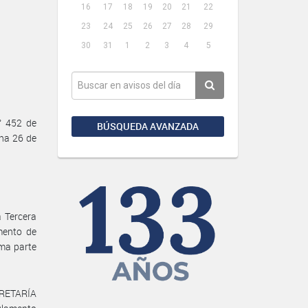
16
17
18
19
20
21
22
23
24
25
26
27
28
29
30
31
1
2
3
4
5
° 452 de
BÚSQUEDA AVANZADA
cha 26 de
 Tercera
mento de
ma parte
ECRETARÍA