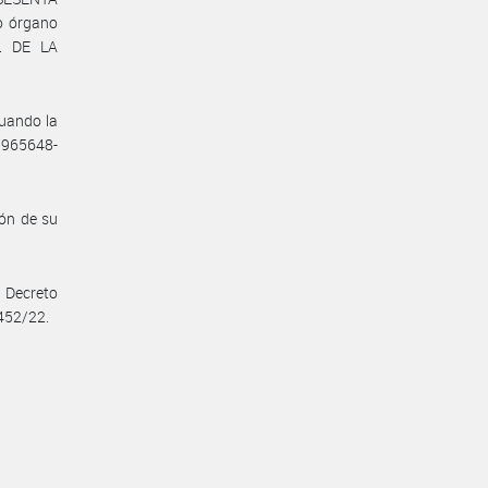
o órgano
AL DE LA
tuando la
77965648-
ón de su
 Decreto
 452/22.