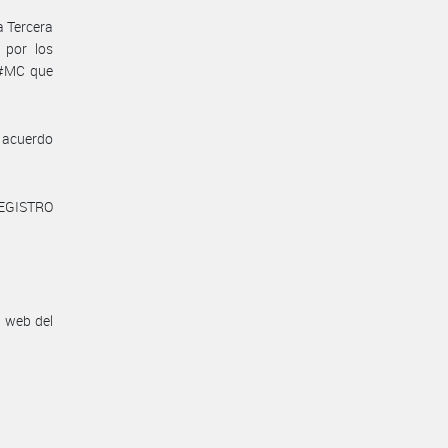
a Tercera
 por los
F#MC que
e acuerdo
REGISTRO
n web del