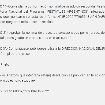
 1°.- Convalidar la conformación nominal del jurado correspondiente a l
toria Nacional del Programa “FESTIVALES ARGENTINOS”, integrado
s que rubrican en el acta del Informe N° IF-2022-77965648-APN-DA
rte integrante de la presente medida.
 2°.- Aprobar la nómina de proyectos seleccionados por el jurado, d
talle consignado en el acta citada en el artículo 1°.
O 3°.- Comuníquese, publíquese, dése a la DIRECCIÓN NACIONAL DEL 
 Cumplido, archívese.
 Prieto
/los Anexo/s que integra/n este(a) Resolución se publican en la edició
w.boletinoficial.gob.ar-
8/2022 N° 60809/22 v. 09/08/2022