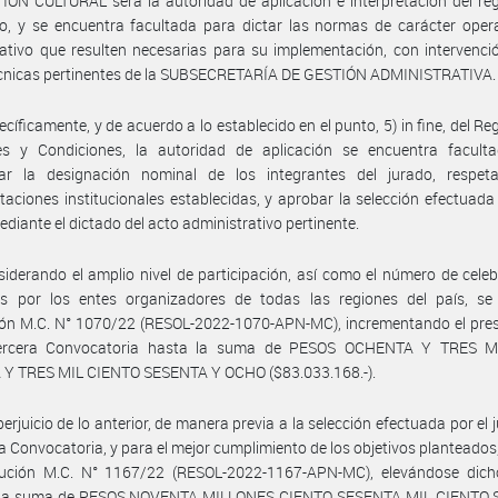
ÓN CULTURAL será la autoridad de aplicación e interpretación del re
, y se encuentra facultada para dictar las normas de carácter opera
tativo que resulten necesarias para su implementación, con intervenci
écnicas pertinentes de la SUBSECRETARÍA DE GESTIÓN ADMINISTRATIVA.
ecíficamente, y de acuerdo a lo establecido en el punto, 5) in fine, del R
s y Condiciones, la autoridad de aplicación se encuentra facult
dar la designación nominal de los integrantes del jurado, respet
taciones institucionales establecidas, y aprobar la selección efectuada
ediante el dictado del acto administrativo pertinente.
iderando el amplio nivel de participación, así como el número de cele
tas por los entes organizadores de todas las regiones del país, se 
ión M.C. N° 1070/22 (RESOL-2022-1070-APN-MC), incrementando el pre
ercera Convocatoria hasta la suma de PESOS OCHENTA Y TRES 
 Y TRES MIL CIENTO SESENTA Y OCHO ($83.033.168.-).
perjuicio de lo anterior, de manera previa a la selección efectuada por el 
ra Convocatoria, y para el mejor cumplimiento de los objetivos planteados,
lución M.C. N° 1167/22 (RESOL-2022-1167-APN-MC), elevándose dic
 la suma de PESOS NOVENTA MILLONES CIENTO SESENTA MIL CIENTO