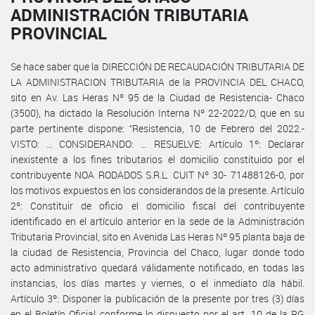
ADMINISTRACIÓN TRIBUTARIA
PROVINCIAL
Se hace saber que la DIRECCIÓN DE RECAUDACIÓN TRIBUTARIA DE
LA ADMINISTRACION TRIBUTARIA de la PROVINCIA DEL CHACO,
sito en Av. Las Heras Nº 95 de la Ciudad de Resistencia- Chaco
(3500), ha dictado la Resolución Interna Nº 22-2022/D, que en su
parte pertinente dispone: “Resistencia, 10 de Febrero del 2022.-
VISTO: … CONSIDERANDO: … RESUELVE: Artículo 1º: Declarar
inexistente a los fines tributarios el domicilio constituido por el
contribuyente NOA RODADOS S.R.L. CUIT Nº 30- 71488126-0, por
los motivos expuestos en los considerandos de la presente. Artículo
2º: Constituir de oficio el domicilio fiscal del contribuyente
identificado en el artículo anterior en la sede de la Administración
Tributaria Provincial, sito en Avenida Las Heras Nº 95 planta baja de
la ciudad de Resistencia, Provincia del Chaco, lugar donde todo
acto administrativo quedará válidamente notificado, en todas las
instancias, los días martes y viernes, o el inmediato día hábil.
Artículo 3º: Disponer la publicación de la presente por tres (3) días
en el Boletín Oficial conforme lo dispuesto por el art. 10 de la RG