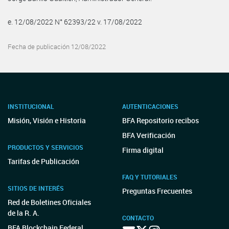
e. 12/08/2022 N° 62393/22 v. 17/08/2022
Fecha de publicación 12/08/2022
INSTITUCIONAL
AUTENTICACIONES
Misión, Visión e Historia
BFA Repositorio recibos
BFA Verificación
PRODUCTOS Y SERVICIOS
Firma digital
Tarifas de Publicación
FAQ Y TUTORIALES
SITIOS DE INTERÉS
Preguntas Frecuentes
Red de Boletines Oficiales
de la R. A.
CONTACTO
BFA Blockchain Federal