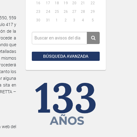
16
17
18
19
20
21
22
23
24
25
26
27
28
29
 550, 559
30
31
1
2
3
4
5
ulo 417 y
ión de la
rocede a
lando que
etalladas
BÚSQUEDA AVANZADA
os mismos
procederá
tanto los
ar alguna
 sita en
BERETTA –
n web del