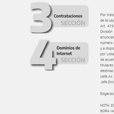
Por trat
de la Le
Art. 419
Divisió
anunciar
número d
y a disp
por List
de acuer
titulare
destina
calle Av
Jefe Div
Edgardo 
NOTA: El
BORA -ww