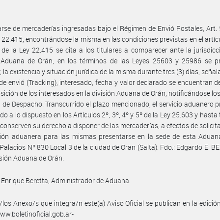
arse de mercaderías ingresadas bajo el Régimen de Envió Postales, Art.
y 22.415, encontrándose la misma en las condiciones previstas en el artíc
 de la Ley 22.415 se cita a los titulares a comparecer ante la jurisdicc
n Aduana de Orán, en los términos de las Leyes 25603 y 25986 se p
, la existencia y situación jurídica de la misma durante tres (3) días, seña
e envió (Tracking), interesado, fecha y valor declarado se encuentran d
osición de los interesados en la división Aduana de Orán, notificándose l
a de Despacho. Transcurrido el plazo mencionado, el servicio aduanero 
do a lo dispuesto en los Artículos 2º, 3º, 4º y 5º de la Ley 25.603 y hasta 
s conserven su derecho a disponer de las mercaderías, a efectos de solicit
ción aduanera para las mismas presentarse en la sede de esta Aduana
. Palacios Nº 830 Local 3 de la ciudad de Oran (Salta). Fdo.: Edgardo E. 
isión Aduana de Orán.
Enrique Beretta, Administrador de Aduana.
/los Anexo/s que integra/n este(a) Aviso Oficial se publican en la edició
w.boletinoficial.gob.ar-