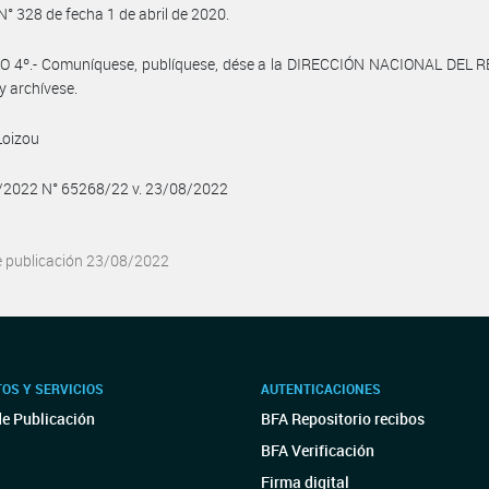
N° 328 de fecha 1 de abril de 2020.
O 4º.- Comuníquese, publíquese, dése a la DIRECCIÓN NACIONAL DEL 
y archívese.
Loizou
8/2022 N° 65268/22 v. 23/08/2022
e publicación 23/08/2022
OS Y SERVICIOS
AUTENTICACIONES
de Publicación
BFA Repositorio recibos
BFA Verificación
Firma digital