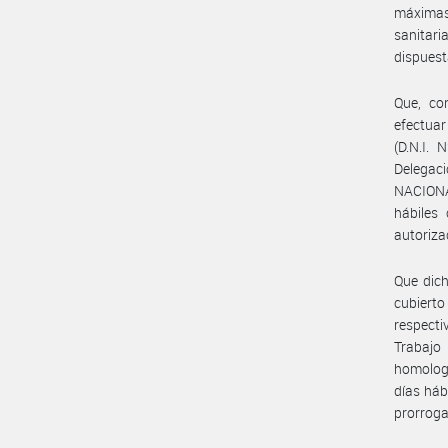
máximas
sanitar
dispuest
Que, co
efectuar
(D.N.I. 
Delegac
NACIONA
hábiles
autoriza
Que dich
cubierto
respecti
Trabajo
homolog
días háb
prorroga