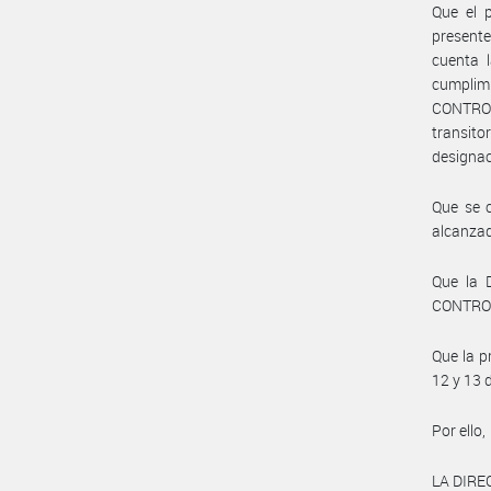
Que el 
presente
cuenta l
cumplim
CONTROL
transito
designac
Que se c
alcanzad
Que la 
CONTROL
Que la p
12 y 13 
Por ello,
LA DIRE