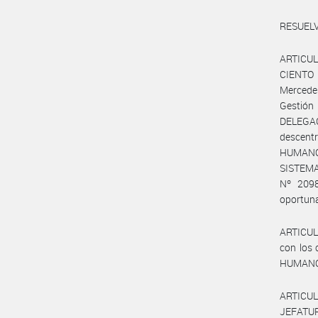
RESUELV
ARTICULO
CIENTO 
Mercede
Gestió
DELEGA
descent
HUMANOS,
SISTEM
Nº 2098
oportun
ARTICULO
con los 
HUMANOS
ARTICUL
JEFATUR