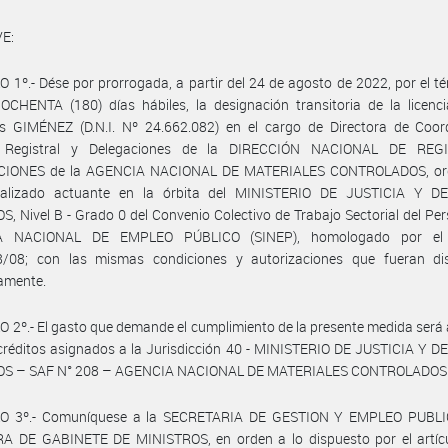
E:
 1º.- Dése por prorrogada, a partir del 24 de agosto de 2022, por el t
OCHENTA (180) días hábiles, la designación transitoria de la licenc
s GIMÉNEZ (D.N.I. Nº 24.662.082) en el cargo de Directora de Coord
n Registral y Delegaciones de la DIRECCIÓN NACIONAL DE REG
CIONES de la AGENCIA NACIONAL DE MATERIALES CONTROLADOS, or
ralizado actuante en la órbita del MINISTERIO DE JUSTICIA Y 
 Nivel B - Grado 0 del Convenio Colectivo de Trabajo Sectorial del Per
A NACIONAL DE EMPLEO PÚBLICO (SINEP), homologado por el 
/08; con las mismas condiciones y autorizaciones que fueran di
amente.
 2º.- El gasto que demande el cumplimiento de la presente medida será
créditos asignados a la Jurisdicción 40 - MINISTERIO DE JUSTICIA Y 
 – SAF N° 208 – AGENCIA NACIONAL DE MATERIALES CONTROLADOS
O 3º.- Comuníquese a la SECRETARIA DE GESTION Y EMPLEO PUBLI
A DE GABINETE DE MINISTROS, en orden a lo dispuesto por el artícu