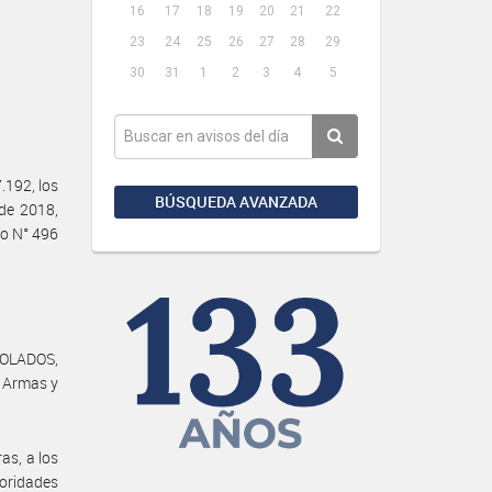
16
17
18
19
20
21
22
23
24
25
26
27
28
29
30
31
1
2
3
4
5
192, los
BÚSQUEDA AVANZADA
de 2018,
to N° 496
ROLADOS,
e Armas y
as, a los
oridades