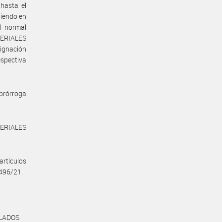
hasta el
niendo en
l normal
TERIALES
ignación
espectiva
 prórroga
TERIALES
artículos
 496/21.
OLADOS