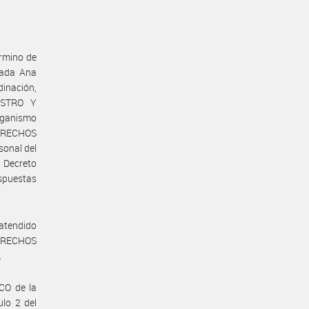
érmino de
iada Ana
inación,
ISTRO Y
ganismo
DERECHOS
sonal del
Decreto
spuestas
 atendido
DERECHOS
.
CO de la
lo 2 del