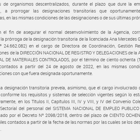
 de organismos descentralizados, durante el plazo que dure la em
ia, a prorrogar las designaciones transitorias que oportunament
as, en las mismas condiciones de las designaciones o de sus últimas pró
n el fin de asegurar el normal desenvolvimiento de la Agencia, cor
 la prórroga de la designación transitoria de la licenciada Ana Mercede
Nº 24.662.082) en el cargo de Directora de Coordinación, Gestión Re
iones de la DIRECCIÓN NACIONAL DE REGISTRO Y DELEGACIONES de la
L DE MATERIALES CONTROLADOS, por el término de ciento ochenta (1
 contados a partir del 24 de agosto de 2022, en las mismas condi
ciones con que fuera designada oportunamente.
a designación transitoria preveía, asimismo, que el cargo involucrado 
 conforme los requisitos y sistemas de selección vigentes según lo est
vamente, en los Títulos II, Capítulos III, IV y VIII, y IV del Convenio Col
 Sectorial del personal del SISTEMA NACIONAL DE EMPLEO PUBLICO 
ado por el Decreto Nº 2098/2018, dentro del plazo de CIENTO OCHEN
iles contados a partir de la fecha de las normas por las cuales se los de
.