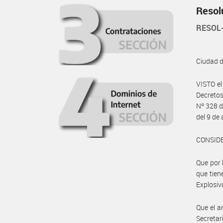
Resol
RESOL
Ciudad 
VISTO e
Decreto
Nº 328 d
del 9 de
CONSID
Que por
que tien
Explosiv
Que el a
Secreta