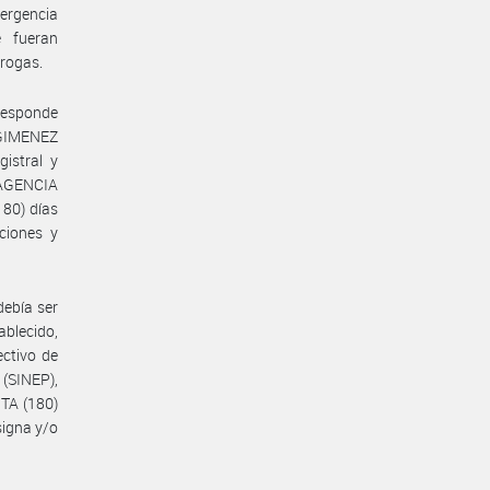
ergencia
e fueran
rrogas.
responde
s GIMENEZ
gistral y
 AGENCIA
80) días
ciones y
debía ser
ablecido,
ectivo de
(SINEP),
TA (180)
signa y/o