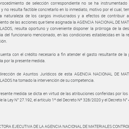
procedimiento de selección correspondiente no se ha instrumentado 
 y no resulta factible concretarlo en lo inmediato, motivo por el cual, te
a naturaleza de los cargos involucrados y a efectos de contribuir a
iento de las acciones que tiene asignada la AGENCIA NACIONAL DE MA
ADOS, resulta oportuno y conveniente disponer la prórroga de la des
ria del funcionario mencionado, en las condiciones establecidas en la r
ión.
uenta con el crédito necesario a fin atender el gasto resultante de la
a por la presente medida.
Dirección de Asuntos Jurídicos de esta AGENCIA NACIONAL DE MA
ADOS ha tomado la intervención de su competencia.
resente medida se dicta en virtud de las atribuciones conferidas por los 
de la Ley N° 27.192, el artículo 1º del Decreto Nº 328/2020 y el Decreto N°
CTORA EJECUTIVA DE LA AGENCIA NACIONAL DE MATERIALES CONTR