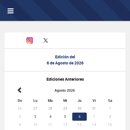
Toggle
navigation
Edición del
6 de Agosto de 2026
Ediciones Anteriores
Agosto 2026
Do
Lu
Ma
Mi
Ju
Vi
Sa
26
27
28
29
30
31
1
2
3
4
5
6
7
8
9
10
11
12
13
14
15