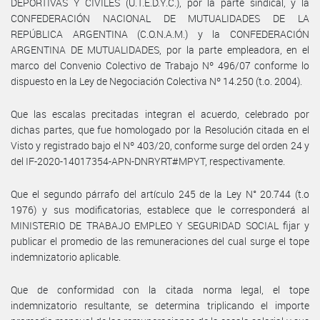
DEPORTIVAS Y CIVILES (U.T.E.D.Y.C.), por la parte sindical, y la
CONFEDERACIÓN NACIONAL DE MUTUALIDADES DE LA
REPÚBLICA ARGENTINA (C.O.N.A.M.) y la CONFEDERACIÓN
ARGENTINA DE MUTUALIDADES, por la parte empleadora, en el
marco del Convenio Colectivo de Trabajo Nº 496/07 conforme lo
dispuesto en la Ley de Negociación Colectiva Nº 14.250 (t.o. 2004).
Que las escalas precitadas integran el acuerdo, celebrado por
dichas partes, que fue homologado por la Resolución citada en el
Visto y registrado bajo el Nº 403/20, conforme surge del orden 24 y
del IF-2020-14017354-APN-DNRYRT#MPYT, respectivamente.
Que el segundo párrafo del artículo 245 de la Ley N° 20.744 (t.o
1976) y sus modificatorias, establece que le corresponderá al
MINISTERIO DE TRABAJO EMPLEO Y SEGURIDAD SOCIAL fijar y
publicar el promedio de las remuneraciones del cual surge el tope
indemnizatorio aplicable.
Que de conformidad con la citada norma legal, el tope
indemnizatorio resultante, se determina triplicando el importe