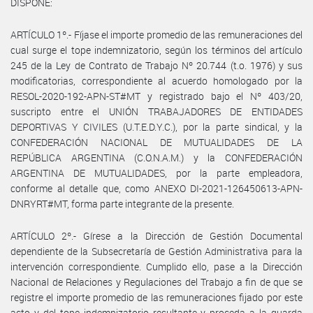
DISPONE:
ARTÍCULO 1º.- Fíjase el importe promedio de las remuneraciones del
cual surge el tope indemnizatorio, según los términos del artículo
245 de la Ley de Contrato de Trabajo Nº 20.744 (t.o. 1976) y sus
modificatorias, correspondiente al acuerdo homologado por la
RESOL-2020-192-APN-ST#MT y registrado bajo el Nº 403/20,
suscripto entre el UNIÓN TRABAJADORES DE ENTIDADES
DEPORTIVAS Y CIVILES (U.T.E.D.Y.C.), por la parte sindical, y la
CONFEDERACIÓN NACIONAL DE MUTUALIDADES DE LA
REPÚBLICA ARGENTINA (C.O.N.A.M.) y la CONFEDERACIÓN
ARGENTINA DE MUTUALIDADES, por la parte empleadora,
conforme al detalle que, como ANEXO DI-2021-126450613-APN-
DNRYRT#MT, forma parte integrante de la presente.
ARTÍCULO 2º.- Gírese a la Dirección de Gestión Documental
dependiente de la Subsecretaría de Gestión Administrativa para la
intervención correspondiente. Cumplido ello, pase a la Dirección
Nacional de Relaciones y Regulaciones del Trabajo a fin de que se
registre el importe promedio de las remuneraciones fijado por este
acto y del tope indemnizatorio resultante y proceda a la guarda