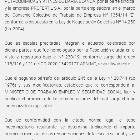
PETROQUIMICAS Y AFINES DE BAHIA BLANCA, por la parte sindical
y la empresa PROFERTIL S.A., por la parte empleadora, en el marco
del Convenio Colectivo de Trabajo de Empresa Nº 1354/14 “E”,
conforme lo dispuesto en la Ley de Negociación Colectiva Nº 14.250
(t.o. 2004).
Que las escalas precitadas integran el acuerdo, celebrado por
dichas partes, que fue homologado por la Resolución citada en el
Visto y registrado bajo el Nº 230/19, conforme surge del orden
115/116 y 121 del CD-2020-13429177-APN-MT, respectivamente.
Que el segundo párrafo del artículo 245 de la Ley N° 20.744 (t.o
1976) y sus modificatorias, establece que le corresponderá al
MINISTERIO DE TRABAJO EMPLEO Y SEGURIDAD SOCIAL fijar y
publicar el promedio de las remuneraciones del cual surge el tope
indemnizatorio aplicable.
Que de conformidad con la citada norma legal, el tope
indemnizatorio resultante, se determina triplicando el importe
promedio mensual de las remuneraciones de la escala salarial y sus