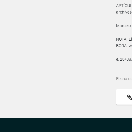
ARTÍCULO
archíves
Marcelo 
NOTA: El
BORA -ww
e. 26/0
Fecha d