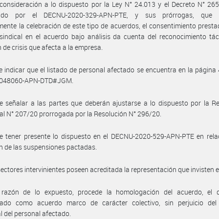
consideración a lo dispuesto por la Ley N° 24.013 y el Decreto N° 265
cido por el DECNU-2020-329-APN-PTE, y sus prórrogas, que h
ente la celebración de este tipo de acuerdos, el consentimiento presta
sindical en el acuerdo bajo análisis da cuenta del reconocimiento tác
n de crisis que afecta a la empresa.
 indicar que el listado de personal afectado se encuentra en la página 
7048060-APN-DTD#JGM.
 señalar a las partes que deberán ajustarse a lo dispuesto por la R
ial N° 207/20 prorrogada por la Resolución N° 296/20.
e tener presente lo dispuesto en el DECNU-2020-529-APN-PTE en relac
n de las suspensiones pactadas.
sectores intervinientes poseen acreditada la representación que invisten 
razón de lo expuesto, procede la homologación del acuerdo, el 
rado como acuerdo marco de carácter colectivo, sin perjuicio del
al del personal afectado.