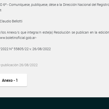
 6º.- Comuníquese, publíquese, dése a la Dirección Nacional del Registro 
e.
Claudio Bellotti
/los Anexo/s que integra/n este(a) Resolución se publican en la edició
w.boletinoficial.gob.ar-
8/2022 N° 55805/22 v. 26/08/2022
e publicación 26/08/2022
Anexo - 1