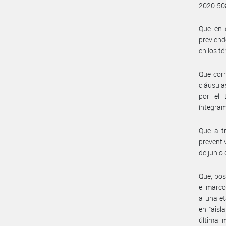
2020-508
Que en e
previend
en los t
Que corr
cláusula
por el 
íntegram
Que a tr
preventi
de junio 
Que, pos
el marco
a una et
en “aisl
última m