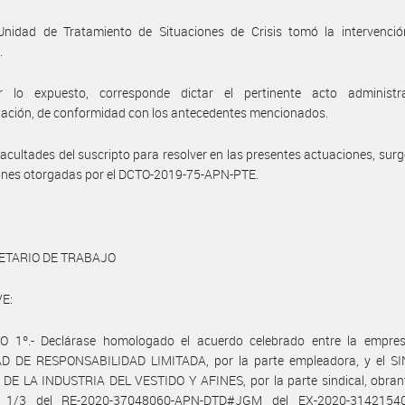
Unidad de Tratamiento de Situaciones de Crisis tomó la intervenció
.
 lo expuesto, corresponde dictar el pertinente acto administr
ación, de conformidad con los antecedentes mencionados.
facultades del suscripto para resolver en las presentes actuaciones, surg
ones otorgadas por el DCTO-2019-75-APN-PTE.
ETARIO DE TRABAJO
E:
O 1º.- Declárase homologado el acuerdo celebrado entre la empr
D DE RESPONSABILIDAD LIMITADA, por la parte empleadora, y el S
DE LA INDUSTRIA DEL VESTIDO Y AFINES, por la parte sindical, obrant
s 1/3 del RE-2020-37048060-APN-DTD#JGM del EX-2020-31421540