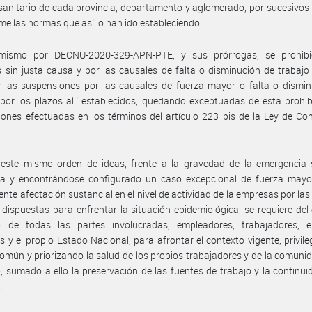
sanitario de cada provincia, departamento y aglomerado, por sucesivos
me las normas que así lo han ido estableciendo.
mismo por DECNU-2020-329-APN-PTE, y sus prórrogas, se prohibi
 sin justa causa y por las causales de falta o disminución de trabajo
 las suspensiones por las causales de fuerza mayor o falta o dismin
 por los plazos allí establecidos, quedando exceptuadas de esta prohib
ones efectuadas en los términos del artículo 223 bis de la Ley de Co
 este mismo orden de ideas, frente a la gravedad de la emergencia s
da y encontrándose configurado un caso excepcional de fuerza mayor
ente afectación sustancial en el nivel de actividad de la empresas por la
 dispuestas para enfrentar la situación epidemiológica, se requiere del
o de todas las partes involucradas, empleadores, trabajadores, e
es y el propio Estado Nacional, para afrontar el contexto vigente, privile
común y priorizando la salud de los propios trabajadores y de la comuni
, sumado a ello la preservación de las fuentes de trabajo y la continui
.