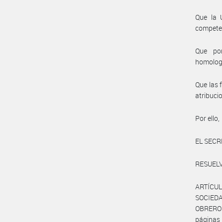
Que la 
compete
Que por
homolog
Que las 
atribuci
Por ello,
EL SECR
RESUELV
ARTÍCUL
SOCIEDA
OBRERO 
página