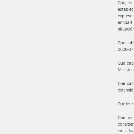
Que, en 
estable
expresam
entidad 
situació
Que cabe
2020-3
Que cabe
Minister
Que cab
extensió
Que los 
Que en 
conside
individu