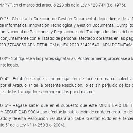
YT, en el marco del artículo 223 bis de la Ley N° 20.744 (t.o. 1976).
 2º.- Gírese a la Dirección de Gestión Documental dependiente de la 
de Informática, Innovación Tecnológica y Gestión Documental. Cumplid
ción Nacional de Relaciones y Regulaciones del Trabajo a los fines del reg
conjuntamente con el listado de personal afectado obrantes en las pá
2020-37048060-APN-DTD#JGM del EX-2020-31421540- -APN-DGDMT#M
 3º.- Notifíquese a las partes signatarias. Posteriormente, procédase a 
nte legajo.
O 4°.- Establécese que la homologación del acuerdo marco colectiv
por el Artículo 1° de la presente Resolución, lo es sin perjuicio de los
ales de los trabajadores comprendidos por el mismo.
O 5°.- Hágase saber que en el supuesto que este MINISTERIO DE 
 SEGURIDAD SOCIAL no efectúe la publicación de carácter gratuito de
do y de esta Resolución, resultará aplicable lo establecido en el terce
ulo 5° de la Ley N° 14.250 (t.o. 2004).