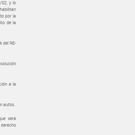
/02, y lo
abilitan
do por la
ito de la
4 del RE-
esolución
ión a la
en autos.
que será
 derecho