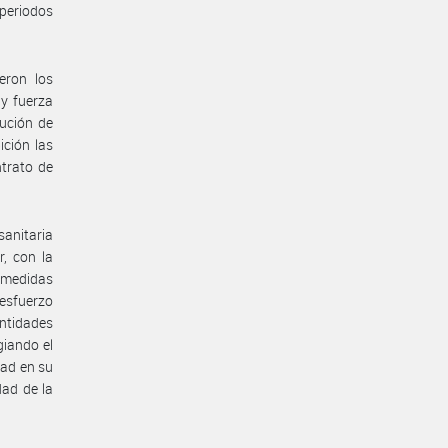
 periodos
eron los
 y fuerza
ución de
ición las
ntrato de
anitaria
, con la
s medidas
 esfuerzo
ntidades
giando el
dad en su
dad de la