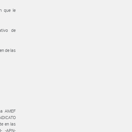
n que le
ativo de
en de las
esa AMEF
INDICATO
e en las
- -APN-