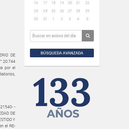
16
17
18
19
20
21
22
23
24
25
26
27
28
29
30
31
1
2
3
4
5
BÚSQUEDA AVANZADA
TERIO DE
° 20.744
da por el
atorios,
21540- -
IEDAD DE
ESTIDO Y
n el RE-