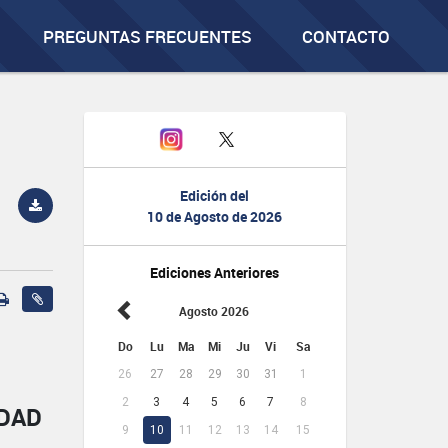
PREGUNTAS FRECUENTES
CONTACTO
Edición del
10 de Agosto de 2026
Ediciones Anteriores
Agosto 2026
Do
Lu
Ma
Mi
Ju
Vi
Sa
26
27
28
29
30
31
1
2
3
4
5
6
7
8
IDAD
9
10
11
12
13
14
15