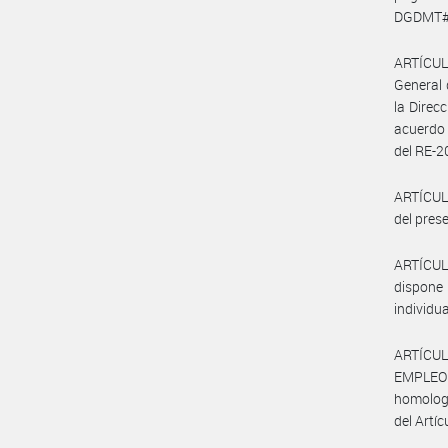
DGDMT#MP
ARTÍCULO
General 
la Direc
acuerdo 
del RE-
ARTÍCULO
del prese
ARTÍCUL
dispone 
individu
ARTÍCUL
EMPLEO Y
homologa
del Artíc