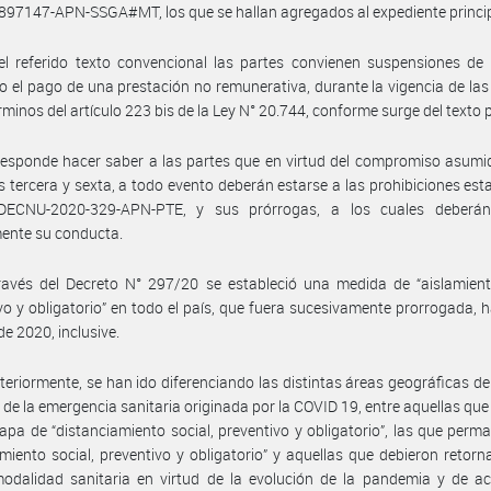
97147-APN-SSGA#MT, los que se hallan agregados al expediente princip
l referido texto convencional las partes convienen suspensiones de 
o el pago de una prestación no remunerativa, durante la vigencia de la
érminos del artículo 223 bis de la Ley N° 20.744, conforme surge del texto
esponde hacer saber a las partes que en virtud del compromiso asumi
s tercera y sexta, a todo evento deberán estarse a las prohibiciones est
DECNU-2020-329-APN-PTE, y sus prórrogas, a los cuales deberán
ente su conducta.
avés del Decreto N° 297/20 se estableció una medida de “aislamiento
vo y obligatorio” en todo el país, que fuera sucesivamente prorrogada, h
de 2020, inclusive.
teriormente, se han ido diferenciando las distintas áreas geográficas del
 de la emergencia sanitaria originada por la COVID 19, entre aquellas qu
apa de “distanciamiento social, preventivo y obligatorio”, las que perm
amiento social, preventivo y obligatorio” y aquellas que debieron retorn
odalidad sanitaria en virtud de la evolución de la pandemia y de ac