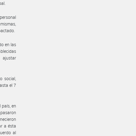
al.
personal
s mismas,
 pactado.
do en las
ablecidas
 ajustar
 social,
asta el 7
 país, en
e pasaron
anecieron
ar a ésta
uerdo al