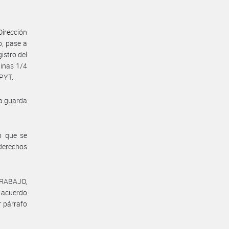
Dirección
o, pase a
istro del
ginas 1/4
PYT.
la guarda
o que se
 derechos
TRABAJO,
l acuerdo
r párrafo