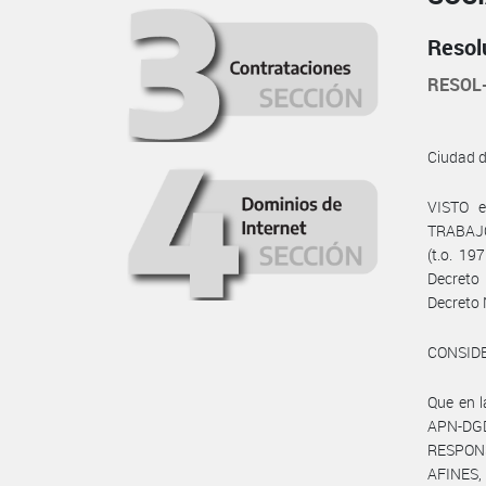
Resol
RESOL
Ciudad 
VISTO e
TRABAJO
(t.o. 19
Decreto
Decreto 
CONSID
Que en 
APN-DGD
RESPONS
AFINES,