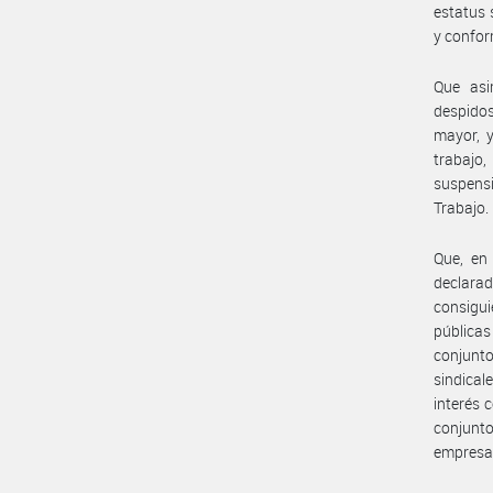
estatus 
y confor
Que asi
despidos
mayor, y
trabajo,
suspensi
Trabajo.
Que, en
declara
consigui
públicas
conjunt
sindical
interés 
conjunto
empresa