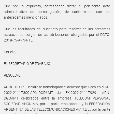
Que por lo expuesto, corresponde dictar el pertinente acto
administrativo de homologación, de conformidad con los
antecedentes mencionados.
Que las facultades del suscripto para resolver en las presentes
actuaciones, surgen de las atribuciones otorgadas por el DCTO-
2019-75-APN-PTE.
Por ello,
EL SECRETARIO DE TRABAJO
RESUELVE:
ARTÍCULO 1°.- Declárase homologado el acuerdo que lucen en el RE-
2022-21117300-APN-DGD#MT del EX-2022-21117929- -APN-
DGD#MT celebrados entre la empresa TELECOM PERSONAL
SOCIEDAD ANONIMA, por la parte empleadora, y la FEDERACION
ARGENTINA DE LAS TELECOMUNICACIONES -F.A.T.E.L., por la parte