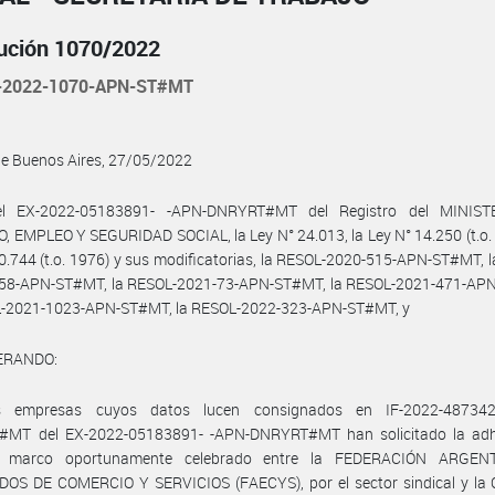
ución 1070/2022
-2022-1070-APN-ST#MT
de Buenos Aires, 27/05/2022
el EX-2022-05183891- -APN-DNRYRT#MT del Registro del MINIST
 EMPLEO Y SEGURIDAD SOCIAL, la Ley N° 24.013, la Ley N° 14.250 (t.o. 
0.744 (t.o. 1976) y sus modificatorias, la RESOL-2020-515-APN-ST#MT, 
58-APN-ST#MT, la RESOL-2021-73-APN-ST#MT, la RESOL-2021-471-AP
L-2021-1023-APN-ST#MT, la RESOL-2022-323-APN-ST#MT, y
ERANDO:
s empresas cuyos datos lucen consignados en IF-2022-487342
MT del EX-2022-05183891- -APN-DNRYRT#MT han solicitado la adh
o marco oportunamente celebrado entre la FEDERACIÓN ARGEN
OS DE COMERCIO Y SERVICIOS (FAECYS), por el sector sindical y l