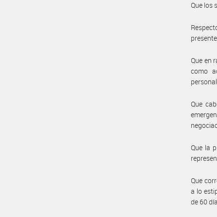
Que los 
Respecto
presente 
Que en r
como ac
personal
Que cabe
emergen
negociac
Que la p
represent
Que corr
a lo est
de 60 dí