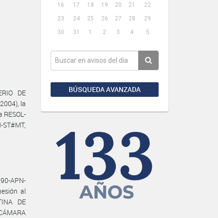
16
17
18
19
20
21
22
23
24
25
26
27
28
29
30
31
1
2
3
4
5
BÚSQUEDA AVANZADA
ERIO DE
2004), la
la RESOL-
N-ST#MT,
90-APN-
esión al
TINA DE
a CÁMARA