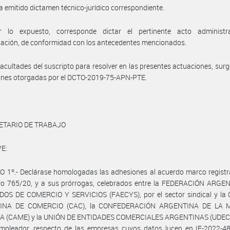
a emitido dictamen técnico-jurídico correspondiente.
 lo expuesto, corresponde dictar el pertinente acto administr
ación, de conformidad con los antecedentes mencionados.
facultades del suscripto para resolver en las presentes actuaciones, surg
ones otorgadas por el DCTO-2019-75-APN-PTE.
ETARIO DE TRABAJO
E:
 1º.- Declárase homologadas las adhesiones al acuerdo marco registr
ro 765/20, y a sus prórrogas, celebrados entre la FEDERACIÓN ARGE
OS DE COMERCIO Y SERVICIOS (FAECYS), por el sector sindical y l
INA DE COMERCIO (CAC), la CONFEDERACIÓN ARGENTINA DE LA 
 (CAME) y la UNIÓN DE ENTIDADES COMERCIALES ARGENTINAS (UDECA)
empleador, respecto de las empresas cuyos datos lucen en IF-2022-4