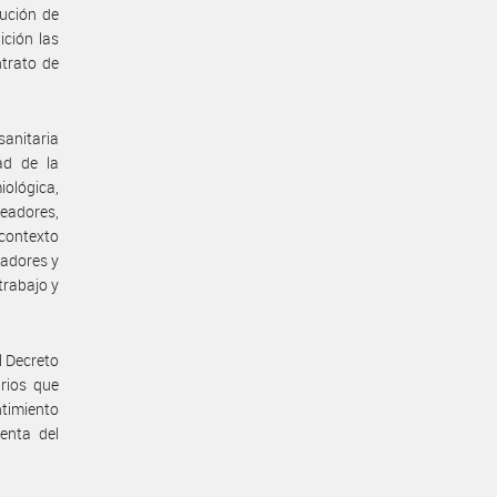
ución de
ición las
ntrato de
anitaria
ad de la
iológica,
eadores,
 contexto
jadores y
trabajo y
l Decreto
rios que
ntimiento
enta del