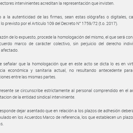
sectores intervinientes acreditan la representación que invisten.
 a la autenticidad de las firmas, sean estas ológrafas o digitales, c
lo previsto por el Artículo 109 del Decreto N° 1759/72 (t.o. 2017).
azón de lo expuesto, procede la homologación del mismo, el que será co
uerdo marco de carácter colectivo, sin perjuicio del derecho indivi
 afectado.
 señalar que la homologación que en este acto se dicta lo es en vir
cia económica y sanitaria actual, no resultando antecedente para
iones entre las mismas partes.
resente se circunscribe estrictamente al personal comprendido en el 
acion de la entidad sindical interviniente.
esponde dejar asentado que en relación a los plazos de adhesión deber
ipulado en los Acuerdos Marco de referencia, los que establecen un pla
as.