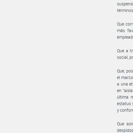
suspens
términos 
Que corr
más fav
empleado
Que a t
social, 
Que, pos
el marco
a una et
en “aisl
última m
estatus 
y confor
Que asi
despidos