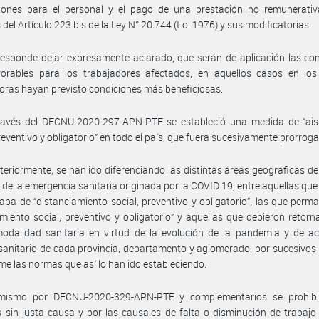
iones para el personal y el pago de una prestación no remunerativ
del Artículo 223 bis de la Ley N° 20.744 (t.o. 1976) y sus modificatorias.
esponde dejar expresamente aclarado, que serán de aplicación las co
orables para los trabajadores afectados, en aquellos casos en los
ras hayan previsto condiciones más beneficiosas.
ravés del DECNU-2020-297-APN-PTE se estableció una medida de “ais
preventivo y obligatorio” en todo el país, que fuera sucesivamente prorrog
teriormente, se han ido diferenciando las distintas áreas geográficas del
 de la emergencia sanitaria originada por la COVID 19, entre aquellas qu
apa de “distanciamiento social, preventivo y obligatorio”, las que perm
amiento social, preventivo y obligatorio” y aquellas que debieron retorn
odalidad sanitaria en virtud de la evolución de la pandemia y de ac
sanitario de cada provincia, departamento y aglomerado, por sucesivos
me las normas que así lo han ido estableciendo.
mismo por DECNU-2020-329-APN-PTE y complementarios se prohibi
 sin justa causa y por las causales de falta o disminución de trabajo