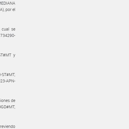
MEDIANA
, por el
 cual se
48734290-
-ST#MT y
N-ST#MT,
23-APN-
siones de
-DGD#MT,
previendo