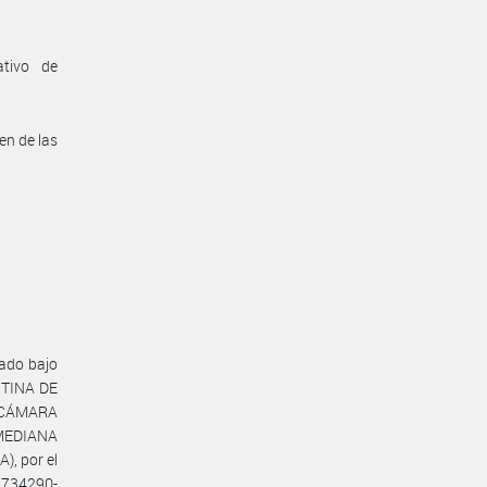
ativo de
en de las
ado bajo
NTINA DE
a CÁMARA
MEDIANA
, por el
8734290-