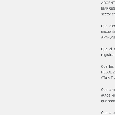
ARGENT
EMPRESA
sector e
Que dic
encuentr
APN-DNR
Que el 
registra
Que las
RESOL-
ST#MT y
Que la e
autos e
que obr
Que la p