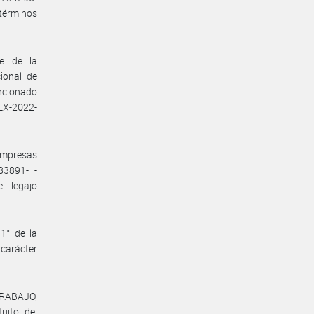
términos
te de la
ional de
encionado
EX-2022-
 empresas
83891- -
 legajo
1° de la
 carácter
TRABAJO,
uito del