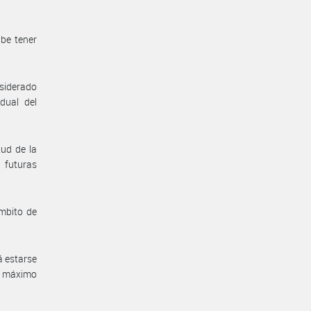
abe tener
nsiderado
dual del
tud de la
 futuras
ambito de
á estarse
zo máximo