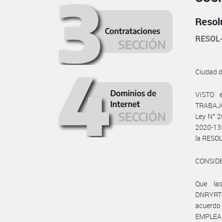
Resol
RESOL
Ciudad 
VISTO 
TRABAJO,
Ley N° 2
2020-13
la RESO
CONSID
Que la
DNRYRT#
acuerd
EMPLEAD