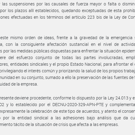
 las suspensiones por las causales de fuerza mayor o falta o dismin
 por los plazos allí establecidos, quedando exceptuadas de esta prohib
ones efectuadas en los términos del artículo 223 bis de la Ley de Co
 este mismo orden de ideas, frente a la gravedad de la emergencia s
a, con la consiguiente afectación sustancial en el nivel de activid
 por las medidas públicas dispuestas para enfrentar la situación epidem
iere del esfuerzo conjunto de todas las partes involucradas, empl
ores, entidades sindicales y el propio Estado Nacional, para afrontar el
 privilegiando el interés común y priorizando la salud de los propios traba
munidad en su conjunto, sumado a ello la preservación de las fuentes de 
nuidad de la empresa.
presente deviene procedente, conforme lo dispuesto por la Ley 24.013 y e
02 y lo establecido por el DECNU-2020-329-APN-PTE y complementa
 expresamente la celebración de este tipo de acuerdos, y atento el conse
o por la entidad sindical a las adhesiones bajo análisis que da cu
miento tácito de la situación de crisis que afecta a las empresas.