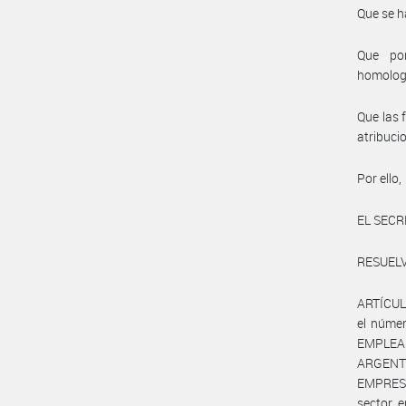
Que se h
Que por
homolog
Que las 
atribuci
Por ello,
EL SECR
RESUELV
ARTÍCULO
el núme
EMPLEAD
ARGENT
EMPRESA
sector 