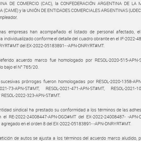
INA DE COMERCIO (CAC), la CONFEDERACIÓN ARGENTINA DE LA 
 (CAME) y la UNIÓN DE ENTIDADES COMERCIALES ARGENTINAS (UDECA)
mpleador.
has empresas han acompañado el listado de personal afectado, el
a individualizado conforme el detalle del cuadro obrante en el IF-2022-
YRT#MT del EX-2022-05183891- -APN-DNRYRT#MT.
referido acuerdo marco fue homologado por RESOL-2020-515-APN
do bajo el N° 765/20.
 sucesivas prórrogas fueron homologadas por RESOL-2020-1358-AP
2021-73-APN-ST#MT, RESOL-2021-471-APN-ST#MT, RESOL-2021-10
 RESOL-2022-323-APN-ST#MT.
ntidad sindical ha prestado su conformidad a los términos de las adhe
n el RE-2022-24008447-APN-DGD#MT del EX-2022-24008487- -APN
a agregado en el orden 8 del EX-2022-05183891- -APN-DNRYRT#MT.
etición de autos se ajusta a los términos del acuerdo marco aludido, 