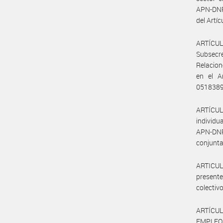
APN-DNR
del Artíc
ARTÍCUL
Subsecr
Relacion
en el A
0518389
ARTÍCULO
individ
APN-DN
conjunta
ARTICUL
presente
colectivo
ARTÍCUL
EMPLEO 