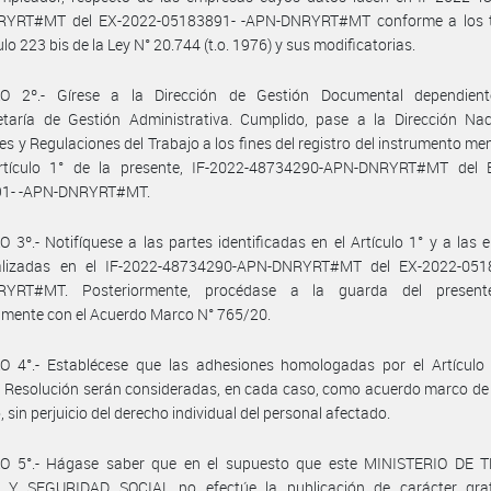
YRT#MT del EX-2022-05183891- -APN-DNRYRT#MT conforme a los 
ulo 223 bis de la Ley N° 20.744 (t.o. 1976) y sus modificatorias.
O 2º.- Gírese a la Dirección de Gestión Documental dependien
etaría de Gestión Administrativa. Cumplido, pase a la Dirección Nac
es y Regulaciones del Trabajo a los fines del registro del instrumento m
rtículo 1° de la presente, IF-2022-48734290-APN-DNRYRT#MT del 
1- -APN-DNRYRT#MT.
 3º.- Notifíquese a las partes identificadas en el Artículo 1° y a las
ualizadas en el IF-2022-48734290-APN-DNRYRT#MT del EX-2022-051
RYRT#MT. Posteriormente, procédase a la guarda del presente
mente con el Acuerdo Marco N° 765/20.
O 4°.- Establécese que las adhesiones homologadas por el Artículo 
 Resolución serán consideradas, en cada caso, como acuerdo marco de
, sin perjuicio del derecho individual del personal afectado.
O 5°.- Hágase saber que en el supuesto que este MINISTERIO DE 
Y SEGURIDAD SOCIAL no efectúe la publicación de carácter grat