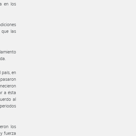
a en los
ndiciones
 que las
lamiento
ada.
 país, en
e pasaron
anecieron
ar a ésta
uerdo al
 periodos
eron los
 y fuerza