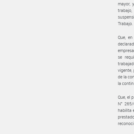
mayor, y
trabajo,
suspensi
Trabajo.
Que, en
declarad
empresas
se requ
trabajad
vigente,
de la co
la conti
Que, el 
N° 265/
habilita
prestad
reconoci