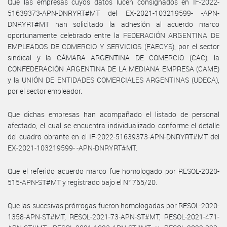
Que las empresas cuyos datos lucen consignados en IF-2022-
51639373-APN-DNRYRT#MT del EX-2021-103219599- -APN-
DNRYRT#MT han solicitado la adhesión al acuerdo marco
oportunamente celebrado entre la FEDERACIÓN ARGENTINA DE
EMPLEADOS DE COMERCIO Y SERVICIOS (FAECYS), por el sector
sindical y la CÁMARA ARGENTINA DE COMERCIO (CAC), la
CONFEDERACIÓN ARGENTINA DE LA MEDIANA EMPRESA (CAME)
y la UNIÓN DE ENTIDADES COMERCIALES ARGENTINAS (UDECA),
por el sector empleador.
Que dichas empresas han acompañado el listado de personal
afectado, el cual se encuentra individualizado conforme el detalle
del cuadro obrante en el IF-2022-51639373-APN-DNRYRT#MT del
EX-2021-103219599- -APN-DNRYRT#MT.
Que el referido acuerdo marco fue homologado por RESOL-2020-
515-APN-ST#MT y registrado bajo el N° 765/20.
Que las sucesivas prórrogas fueron homologadas por RESOL-2020-
1358-APN-ST#MT, RESOL-2021-73-APN-ST#MT, RESOL-2021-471-