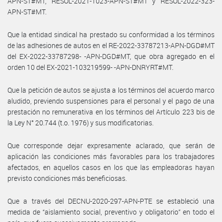
APN-ST#MT, RESOL-2021-1023-APN-ST#MT y RESOL-2022-323-
APN-ST#MT.
Que la entidad sindical ha prestado su conformidad a los términos
de las adhesiones de autos en el RE-2022-33787213-APN-DGD#MT
del EX-2022-33787298- -APN-DGD#MT, que obra agregado en el
orden 10 del EX-2021-103219599- -APN-DNRYRT#MT.
Que la petición de autos se ajusta a los términos del acuerdo marco
aludido, previendo suspensiones para el personal y el pago de una
prestación no remunerativa en los términos del Artículo 223 bis de
la Ley N° 20.744 (t.o. 1976) y sus modificatorias.
Que corresponde dejar expresamente aclarado, que serán de
aplicación las condiciones más favorables para los trabajadores
afectados, en aquellos casos en los que las empleadoras hayan
previsto condiciones más beneficiosas.
Que a través del DECNU-2020-297-APN-PTE se estableció una
medida de “aislamiento social, preventivo y obligatorio” en todo el