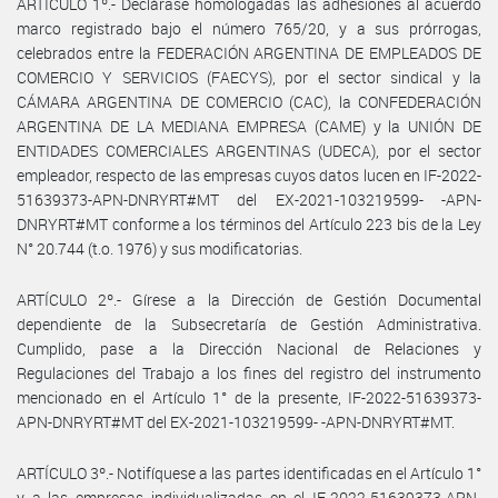
ARTÍCULO 1º.- Declárase homologadas las adhesiones al acuerdo
marco registrado bajo el número 765/20, y a sus prórrogas,
celebrados entre la FEDERACIÓN ARGENTINA DE EMPLEADOS DE
COMERCIO Y SERVICIOS (FAECYS), por el sector sindical y la
CÁMARA ARGENTINA DE COMERCIO (CAC), la CONFEDERACIÓN
ARGENTINA DE LA MEDIANA EMPRESA (CAME) y la UNIÓN DE
ENTIDADES COMERCIALES ARGENTINAS (UDECA), por el sector
empleador, respecto de las empresas cuyos datos lucen en IF-2022-
51639373-APN-DNRYRT#MT del EX-2021-103219599- -APN-
DNRYRT#MT conforme a los términos del Artículo 223 bis de la Ley
N° 20.744 (t.o. 1976) y sus modificatorias.
ARTÍCULO 2º.- Gírese a la Dirección de Gestión Documental
dependiente de la Subsecretaría de Gestión Administrativa.
Cumplido, pase a la Dirección Nacional de Relaciones y
Regulaciones del Trabajo a los fines del registro del instrumento
mencionado en el Artículo 1° de la presente, IF-2022-51639373-
APN-DNRYRT#MT del EX-2021-103219599- -APN-DNRYRT#MT.
ARTÍCULO 3º.- Notifíquese a las partes identificadas en el Artículo 1°
y a las empresas individualizadas en el IF-2022-51639373-APN-