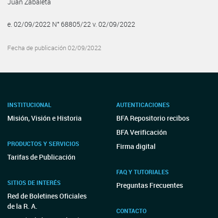
Juan Zabaleta
e. 02/09/2022 N° 68805/22 v. 02/09/2022
Fecha de publicación 02/09/2022
INSTITUCIONAL
AUTENTICACIONES
Misión, Visión e Historia
BFA Repositorio recibos
BFA Verificación
PRODUCTOS Y SERVICIOS
Firma digital
Tarifas de Publicación
FAQ Y TUTORIALES
SITIOS DE INTERÉS
Preguntas Frecuentes
Red de Boletines Oficiales
de la R. A.
CONTACTO