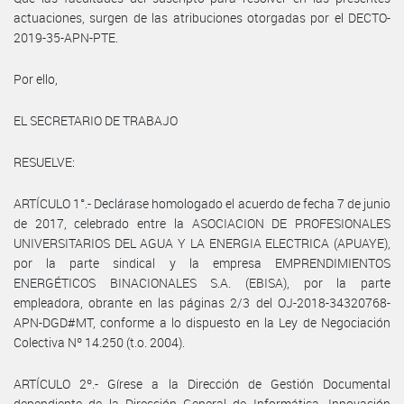
actuaciones, surgen de las atribuciones otorgadas por el DECTO-
2019-35-APN-PTE.
Por ello,
EL SECRETARIO DE TRABAJO
RESUELVE:
ARTÍCULO 1°.- Declárase homologado el acuerdo de fecha 7 de junio
de 2017, celebrado entre la ASOCIACION DE PROFESIONALES
UNIVERSITARIOS DEL AGUA Y LA ENERGIA ELECTRICA (APUAYE),
por la parte sindical y la empresa EMPRENDIMIENTOS
ENERGÉTICOS BINACIONALES S.A. (EBISA), por la parte
empleadora, obrante en las páginas 2/3 del OJ-2018-34320768-
APN-DGD#MT, conforme a lo dispuesto en la Ley de Negociación
Colectiva Nº 14.250 (t.o. 2004).
ARTÍCULO 2º.- Gírese a la Dirección de Gestión Documental
dependiente de la Dirección General de Informática, Innovación