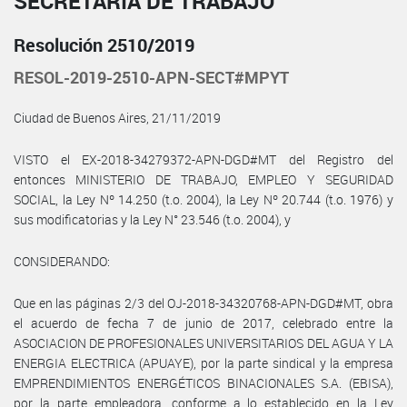
SECRETARÍA DE TRABAJO
Resolución 2510/2019
RESOL-2019-2510-APN-SECT#MPYT
Ciudad de Buenos Aires, 21/11/2019
VISTO el EX-2018-34279372-APN-DGD#MT del Registro del
entonces MINISTERIO DE TRABAJO, EMPLEO Y SEGURIDAD
SOCIAL, la Ley Nº 14.250 (t.o. 2004), la Ley Nº 20.744 (t.o. 1976) y
sus modificatorias y la Ley N° 23.546 (t.o. 2004), y
CONSIDERANDO:
Que en las páginas 2/3 del OJ-2018-34320768-APN-DGD#MT, obra
el acuerdo de fecha 7 de junio de 2017, celebrado entre la
ASOCIACION DE PROFESIONALES UNIVERSITARIOS DEL AGUA Y LA
ENERGIA ELECTRICA (APUAYE), por la parte sindical y la empresa
EMPRENDIMIENTOS ENERGÉTICOS BINACIONALES S.A. (EBISA),
por la parte empleadora, conforme a lo establecido en la Ley