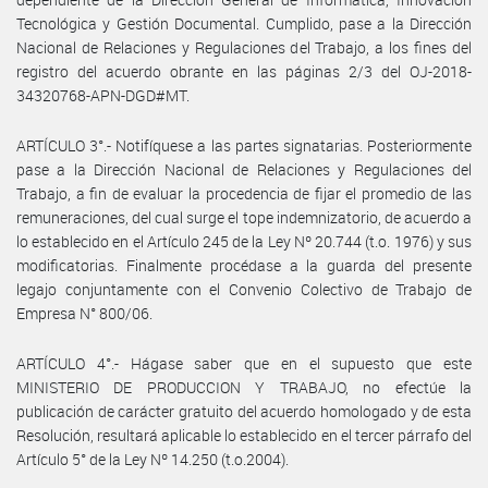
Tecnológica y Gestión Documental. Cumplido, pase a la Dirección
Nacional de Relaciones y Regulaciones del Trabajo, a los fines del
registro del acuerdo obrante en las páginas 2/3 del OJ-2018-
34320768-APN-DGD#MT.
ARTÍCULO 3°.- Notifíquese a las partes signatarias. Posteriormente
pase a la Dirección Nacional de Relaciones y Regulaciones del
Trabajo, a fin de evaluar la procedencia de fijar el promedio de las
remuneraciones, del cual surge el tope indemnizatorio, de acuerdo a
lo establecido en el Artículo 245 de la Ley Nº 20.744 (t.o. 1976) y sus
modificatorias. Finalmente procédase a la guarda del presente
legajo conjuntamente con el Convenio Colectivo de Trabajo de
Empresa N° 800/06.
ARTÍCULO 4°.- Hágase saber que en el supuesto que este
MINISTERIO DE PRODUCCION Y TRABAJO, no efectúe la
publicación de carácter gratuito del acuerdo homologado y de esta
Resolución, resultará aplicable lo establecido en el tercer párrafo del
Artículo 5° de la Ley Nº 14.250 (t.o.2004).