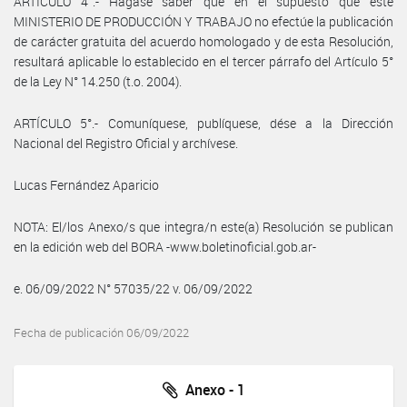
ARTÍCULO 4°.- Hágase saber que en el supuesto que este
MINISTERIO DE PRODUCCIÓN Y TRABAJO no efectúe la publicación
de carácter gratuita del acuerdo homologado y de esta Resolución,
resultará aplicable lo establecido en el tercer párrafo del Artículo 5°
de la Ley N° 14.250 (t.o. 2004).
ARTÍCULO 5°.- Comuníquese, publíquese, dése a la Dirección
Nacional del Registro Oficial y archívese.
Lucas Fernández Aparicio
NOTA: El/los Anexo/s que integra/n este(a) Resolución se publican
en la edición web del BORA -www.boletinoficial.gob.ar-
e. 06/09/2022 N° 57035/22 v. 06/09/2022
Fecha de publicación 06/09/2022
Anexo - 1