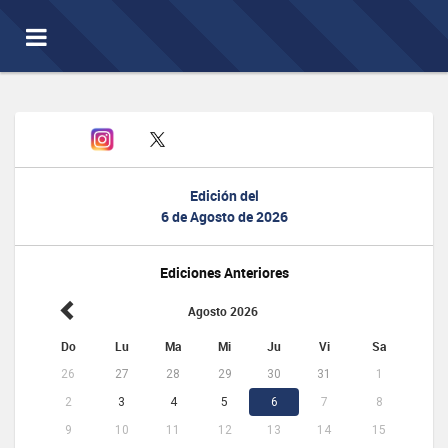
Toggle
navigation
Edición del
6 de Agosto de 2026
Ediciones Anteriores
Agosto 2026
Do
Lu
Ma
Mi
Ju
Vi
Sa
26
27
28
29
30
31
1
2
3
4
5
6
7
8
9
10
11
12
13
14
15