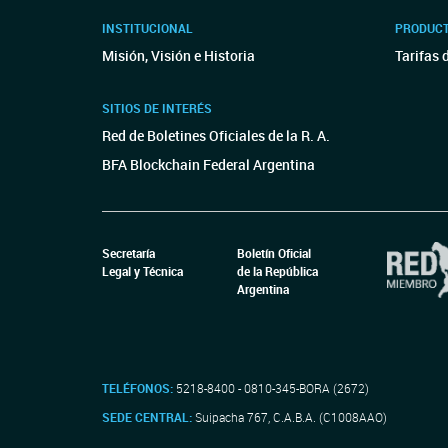
INSTITUCIONAL
PRODUCT
Misión, Visión e Historia
Tarifas 
SITIOS DE INTERÉS
Red de Boletines Oficiales de la R. A.
BFA Blockchain Federal Argentina
Secretaría
Boletín Oficial
Legal y Técnica
de la República
Argentina
TELÉFONOS:
5218-8400 - 0810-345-BORA (2672)
SEDE CENTRAL:
Suipacha 767, C.A.B.A. (C1008AAO)