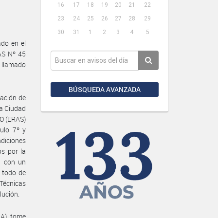
16
17
18
19
20
21
22
23
24
25
26
27
28
29
30
31
1
2
3
4
5
do en el
AS Nº 45
 llamado
BÚSQUEDA AVANZADA
uación de
 la Ciudad
O (ERAS)
ulo 7º y
diciones
s por la
, con un
 todo de
 Técnicas
lución.
A), tome