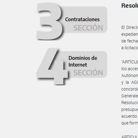
Resol
El Dire
expedie
de fecha
a licitac
“ARTÍCUL
los acces
Autónom
y la AG
concord
General
Resoluc
presupu
acuerdo 
que form
ARTÍCUL