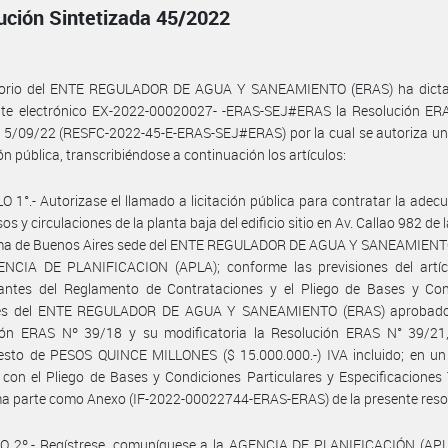
ución Sintetizada 45/2022
ctorio del ENTE REGULADOR DE AGUA Y SANEAMIENTO (ERAS) ha dicta
nte electrónico EX-2022-00020027- -ERAS-SEJ#ERAS la Resolución ER
 5/09/22 (RESFC-2022-45-E-ERAS-SEJ#ERAS) por la cual se autoriza un
ión pública, transcribiéndose a continuación los artículos:
O 1°.- Autorizase el llamado a licitación pública para contratar la adec
os y circulaciones de la planta baja del edificio sitio en Av. Callao 982 de
a de Buenos Aires sede del ENTE REGULADOR DE AGUA Y SANEAMIENT
ENCIA DE PLANIFICACION (APLA); conforme las previsiones del artíc
antes del Reglamento de Contrataciones y el Pliego de Bases y Con
es del ENTE REGULADOR DE AGUA Y SANEAMIENTO (ERAS) aprobado
ión ERAS Nº 39/18 y su modificatoria la Resolución ERAS N° 39/21
esto de PESOS QUINCE MILLONES ($ 15.000.000.-) IVA incluido; en un
con el Pliego de Bases y Condiciones Particulares y Especificaciones
a parte como Anexo (IF-2022-00022744-ERAS-ERAS) de la presente reso
O 2º.- Regístrese, comuníquese a la AGENCIA DE PLANIFICACIÓN (APL