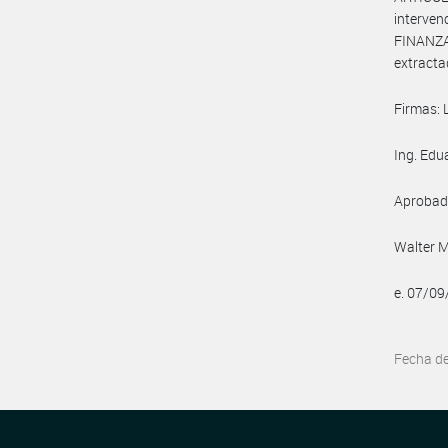
interv
FINANZA
extracta
Firmas: 
Ing. Edu
Aprobada
Walter M
e. 07/0
Fecha d