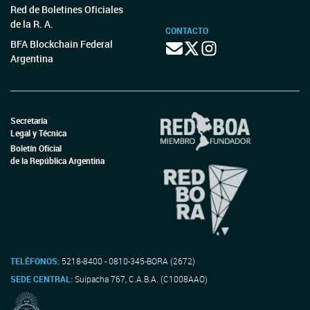
Red de Boletines Oficiales
de la R. A.
CONTACTO
BFA Blockchain Federal
Argentina
Secretaría
Legal y Técnica
Boletín Oficial
de la República Argentina
TELÉFONOS:
5218-8400 - 0810-345-BORA (2672)
SEDE CENTRAL:
Suipacha 767, C.A.B.A. (C1008AAO)