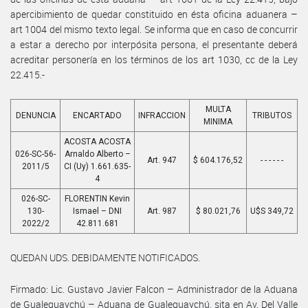
apercibimiento de quedar constituido en ésta oficina aduanera –
art 1004 del mismo texto legal. Se informa que en caso de concurrir
a estar a derecho por interpósita persona, el presentante deberá
acreditar personería en los términos de los art 1030, cc de la Ley
22.415.-
MULTA
DENUNCIA
ENCARTADO
INFRACCION
TRIBUTOS
MINIMA
ACOSTA ACOSTA
026-SC-56-
Arnaldo Alberto –
Art. 947
$ 604.176,52
- - - - - -
2011/5
CI (Uy) 1.661.635-
4
026-SC-
FLORENTIN Kevin
130-
Ismael – DNI
Art. 987
$ 80.021,76
U$S 349,72
2022/2
42.811.681
QUEDAN UDS. DEBIDAMENTE NOTIFICADOS.
Firmado: Lic. Gustavo Javier Falcon – Administrador de la Aduana
de Gualeguaychú – Aduana de Gualeguaychú, sita en Av. Del Valle