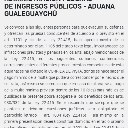
DE INGRESOS PÚBLICOS - ADUANA
GUALEGUAYCHÚ
Se convoca a las siguientes personas para que evacuen su defensa
y ofrezcan las pruebas conducentes de acuerdo a lo previsto en el
art. 1101 y cc de la Ley 22.415, bajo apercibimiento de lo
determinado por el art. 1105 del citado texto legal, imputándose las
infracciones previstas y penadas en los arts. abajo mencionados de
la Ley 22.415, en los siguientes sumarios contenciosos
correspondientes a diferentes procedimientos competencia de esta
aduana; se ha dictado la CORRIDA DE VISTA, donde se hace saber el
pago mínimo de la multa que pudiera corresponder por el hecho que
se trata, así mismo se comunica que en caso de allanarse al pago
de la multa mínima prevista dentro de los 10 (diez) días hábiles de
publicada la presente podrá acogerse a los beneficios de los arts.
930/932 de la Ley 22.415. Se le recuerda que siempre que se
planteen o debatan cuestiones jurídicas sera obligatorio el
patrocinio letrado – art. 1034 (Ley 22.415) – así mismo en la
primera presentación deberá constituir domicilio en el radio urbano
de las oficinas de ésta aduana – art 1001 de la Ley 22.415, bajo