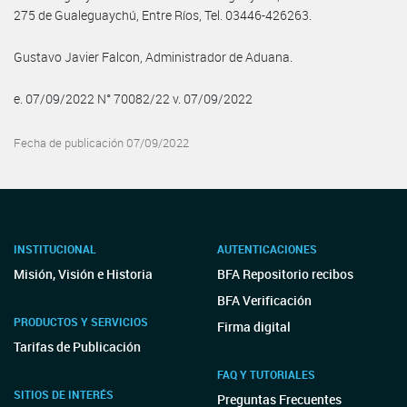
275 de Gualeguaychú, Entre Ríos, Tel. 03446-426263.
Gustavo Javier Falcon, Administrador de Aduana.
e. 07/09/2022 N° 70082/22 v. 07/09/2022
Fecha de publicación 07/09/2022
INSTITUCIONAL
AUTENTICACIONES
Misión, Visión e Historia
BFA Repositorio recibos
BFA Verificación
PRODUCTOS Y SERVICIOS
Firma digital
Tarifas de Publicación
FAQ Y TUTORIALES
SITIOS DE INTERÉS
Preguntas Frecuentes