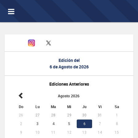
Toggle
navigation
Edición del
6 de Agosto de 2026
Ediciones Anteriores
Agosto 2026
Do
Lu
Ma
Mi
Ju
Vi
Sa
26
27
28
29
30
31
1
2
3
4
5
6
7
8
9
10
11
12
13
14
15