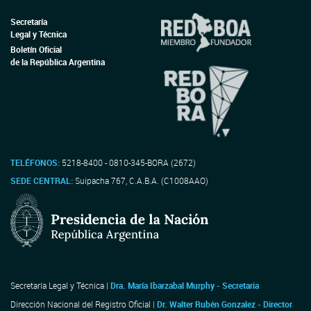
Secretaría
Legal y Técnica
Boletín Oficial
de la República Argentina
TELÉFONOS:
5218-8400 - 0810-345-BORA (2672)
SEDE CENTRAL:
Suipacha 767, C.A.B.A. (C1008AAO)
Secretaría Legal y Técnica |
Dra. María Ibarzabal Murphy - Secretaria
Dirección Nacional del Registro Oficial |
Dr. Walter Rubén Gonzalez - Director