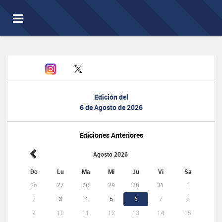
Toggle
navigation
Edición del
6 de Agosto de 2026
Ediciones Anteriores
Agosto 2026
Do
Lu
Ma
Mi
Ju
Vi
Sa
26
27
28
29
30
31
1
2
3
4
5
6
7
8
9
10
11
12
13
14
15