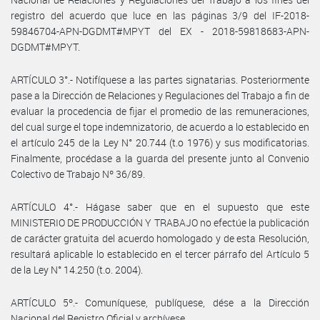
registro del acuerdo que luce en las páginas 3/9 del IF-2018-
59846704-APN-DGDMT#MPYT del EX - 2018-59818683-APN-
DGDMT#MPYT.
ARTÍCULO 3°.- Notifíquese a las partes signatarias. Posteriormente
pase a la Dirección de Relaciones y Regulaciones del Trabajo a fin de
evaluar la procedencia de fijar el promedio de las remuneraciones,
del cual surge el tope indemnizatorio, de acuerdo a lo establecido en
el artículo 245 de la Ley N° 20.744 (t.o 1976) y sus modificatorias.
Finalmente, procédase a la guarda del presente junto al Convenio
Colectivo de Trabajo Nº 36/89.
ARTÍCULO 4°.- Hágase saber que en el supuesto que este
MINISTERIO DE PRODUCCIÓN Y TRABAJO no efectúe la publicación
de carácter gratuita del acuerdo homologado y de esta Resolución,
resultará aplicable lo establecido en el tercer párrafo del Artículo 5
de la Ley N° 14.250 (t.o. 2004).
ARTÍCULO 5º.- Comuníquese, publíquese, dése a la Dirección
Nacional del Registro Oficial y archívese.