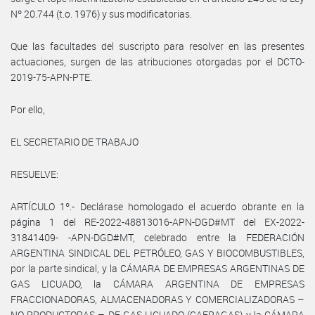
Nº 20.744 (t.o. 1976) y sus modificatorias.
Que las facultades del suscripto para resolver en las presentes
actuaciones, surgen de las atribuciones otorgadas por el DCTO-
2019-75-APN-PTE.
Por ello,
EL SECRETARIO DE TRABAJO
RESUELVE:
ARTÍCULO 1º.- Declárase homologado el acuerdo obrante en la
página 1 del RE-2022-48813016-APN-DGD#MT del EX-2022-
31841409- -APN-DGD#MT, celebrado entre la FEDERACIÓN
ARGENTINA SINDICAL DEL PETRÓLEO, GAS Y BIOCOMBUSTIBLES,
por la parte sindical, y la CÁMARA DE EMPRESAS ARGENTINAS DE
GAS LICUADO, la CÁMARA ARGENTINA DE EMPRESAS
FRACCIONADORAS, ALMACENADORAS Y COMERCIALIZADORAS –
NO PRODUCTORAS – DE GAS LICUADO (CAFRAGAS) y la CÁMARA