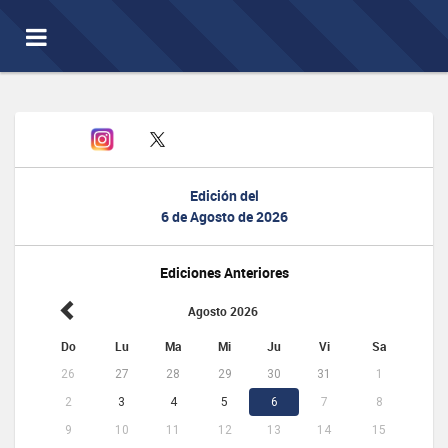
Toggle
navigation
Edición del
6 de Agosto de 2026
Ediciones Anteriores
Agosto 2026
Do
Lu
Ma
Mi
Ju
Vi
Sa
26
27
28
29
30
31
1
2
3
4
5
6
7
8
9
10
11
12
13
14
15