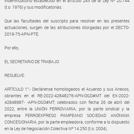
indemnizatorio establecido en el artículo 245 de la Ley Nº 20.744
(t.o. 1976) y sus modificatorias.
Que las facultades del suscripto para resolver en las presentes
actuaciones, surgen de las atribuciones otorgadas por el DECTO-
2019-75-APN-PTE.
Por ello,
EL SECRETARIO DE TRABAJO
RESUELVE:
ARTÍCULO 1°.- Declárense homologados el Acuerdo y sus Anexos,
obrantes en el RE-2022-42848276-APN-DGD#MT del EX-2022-
42848987- -APN-DGD#MT, celebrados con fecha 26 de abril del
2022, entre la UNIÓN FERROVIARIA, por la parte sindical y la
empresa FERROEXPRESO PAMPEANO SOCIEDAD ANÓNIMA
CONCESIONARIA, por la parte empleadora, conforme a lo dispuesto
en la Ley de Negociación Colectiva Nº 14.250 (t.o. 2004).