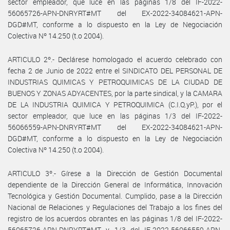
sector empleador, que luce en las páginas 1/8 del IF-2022-
56065726-APN-DNRYRT#MT del EX-2022-34084621-APN-
DGD#MT, conforme a lo dispuesto en la Ley de Negociación
Colectiva Nº 14.250 (t.o 2004).
ARTICULO 2º.- Declárese homologado el acuerdo celebrado con
fecha 2 de Junio de 2022 entre el SINDICATO DEL PERSONAL DE
INDUSTRIAS QUIMICAS Y PETROQUIMICAS DE LA CIUDAD DE
BUENOS Y ZONAS ADYACENTES, por la parte sindical, y la CAMARA
DE LA INDUSTRIA QUIMICA Y PETROQUIMICA (C.I.Q.yP.), por el
sector empleador, que luce en las páginas 1/3 del IF-2022-
56066559-APN-DNRYRT#MT del EX-2022-34084621-APN-
DGD#MT, conforme a lo dispuesto en la Ley de Negociación
Colectiva Nº 14.250 (t.o 2004).
ARTICULO 3º.- Gírese a la Dirección de Gestión Documental
dependiente de la Dirección General de Informática, Innovación
Tecnológica y Gestión Documental. Cumplido, pase a la Dirección
Nacional de Relaciones y Regulaciones del Trabajo a los fines del
registro de los acuerdos obrantes en las páginas 1/8 del IF-2022-
56065726-APN-DNRYRT#MT y 1/3 del IF-2022-56066559-APN-