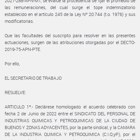
2021-288-APN-MT, se evalúe la procedencia de fijar el promedio de
las remuneraciones, del cual surge el tope indemnizatorio
establecido en el artículo 245 de la Ley Nº 20.744 (t.o. 1976) y sus
modificatorias.
Que las facultades del suscripto para resolver en las presentes
actuaciones, surgen de las atribuciones otorgadas por el DECTO-
2019-75-APN-PTE.
Por ello,
EL SECRETARIO DE TRABAJO
RESUELVE:
ARTICULO 1º.- Declárese homologado el acuerdo celebrado con
fecha 2 de Junio de 2022 entre el SINDICATO DEL PERSONAL DE
INDUSTRIAS QUIMICAS Y PETROQUIMICAS DE LA CIUDAD DE
BUENOS Y ZONAS ADYACENTES, por la parte sindical, y la CAMARA
DE LA INDUSTRIA QUIMICA Y PETROQUIMICA (C.I.Q.yP.), por el