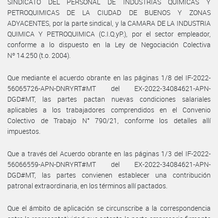
SINDICATO DEL PERSONAL DE INDUSTRIAS QUIMICAS Y
PETROQUIMICAS DE LA CIUDAD DE BUENOS Y ZONAS
ADYACENTES, por la parte sindical, y la CAMARA DE LA INDUSTRIA
QUIMICA Y PETROQUIMICA (C.I.Q.yP.), por el sector empleador,
conforme a lo dispuesto en la Ley de Negociación Colectiva
Nº 14.250 (t.o. 2004).
Que mediante el acuerdo obrante en las páginas 1/8 del IF-2022-
56065726-APN-DNRYRT#MT del EX-2022-34084621-APN-
DGD#MT, las partes pactan nuevas condiciones salariales
aplicables a los trabajadores comprendidos en el Convenio
Colectivo de Trabajo N° 790/21, conforme los detalles allí
impuestos.
Que a través del Acuerdo obrante en las páginas 1/3 del IF-2022-
56066559-APN-DNRYRT#MT del EX-2022-34084621-APN-
DGD#MT, las partes convienen establecer una contribución
patronal extraordinaria, en los términos allí pactados.
Que el ámbito de aplicación se circunscribe a la correspondencia