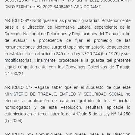
DNRYRT#MT del EX-2022-34084621-APN-DGD#MT.
ARTICULO 4º.- Notifíquese a las partes signatarias. Posteriormente
pase a la Dirección de Normativa Laboral dependiente de la
Dirección Nacional de Relaciones y Regulaciones del Trabajo, a fin
de evaluar la procedencia de fijar el promedio de las
remuneraciones, del cual surge el tope indemnizatorio, de acuerdo a
lo establecido en el artículo 245 de la Ley Nº 20.744 (t.o. 1976) y sus
modificatorias. Finalmente, procédase a la guarda del presente
legajo conjuntamente con los Convenios Colectivos de Trabajo
N° 790/21.
ARTÍCULO 5°.- Hágase saber que en el supuesto de que este
MINISTERIO DE TRABAJO, EMPLEO Y SEGURIDAD SOCIAL no
efectúe la publicación de carácter gratuito de los Acuerdos
homologados y de esta Resolución, resultará aplicable lo
establecido en el tercer párrafo del Artículo 5 de la Ley Nº 14.250
(t.o.2004).
ARTICULO 6º.- Comuníquese, publíquese, dése a la Dirección