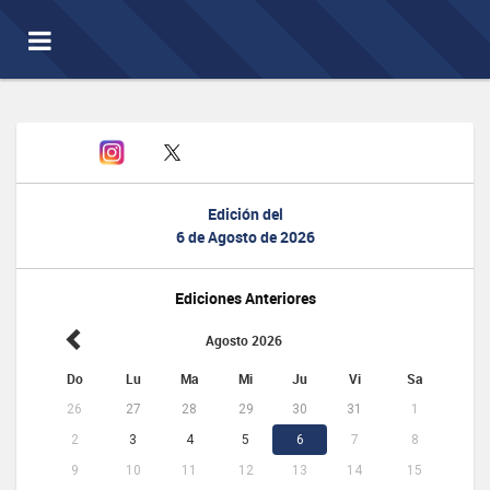
Toggle
navigation
Edición del
6 de Agosto de 2026
Ediciones Anteriores
Agosto 2026
Do
Lu
Ma
Mi
Ju
Vi
Sa
26
27
28
29
30
31
1
2
3
4
5
6
7
8
9
10
11
12
13
14
15