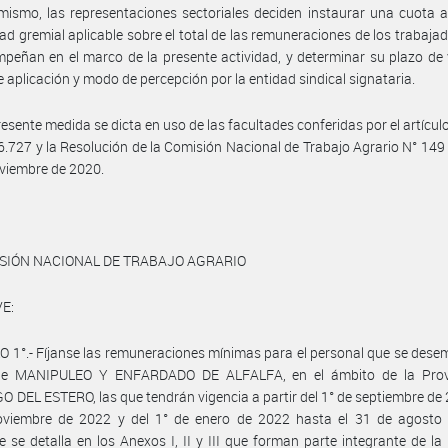
mismo, las representaciones sectoriales deciden instaurar una cuota 
dad gremial aplicable sobre el total de las remuneraciones de los trabaja
peñan en el marco de la presente actividad, y determinar su plazo de 
de aplicación y modo de percepción por la entidad sindical signataria.
resente medida se dicta en uso de las facultades conferidas por el artículo
6.727 y la Resolución de la Comisión Nacional de Trabajo Agrario N° 149
viembre de 2020.
ISIÓN NACIONAL DE TRABAJO AGRARIO
E:
 1°.- Fíjanse las remuneraciones mínimas para el personal que se des
de MANIPULEO Y ENFARDADO DE ALFALFA, en el ámbito de la Prov
 DEL ESTERO, las que tendrán vigencia a partir del 1° de septiembre de 
oviembre de 2022 y del 1° de enero de 2022 hasta el 31 de agosto
 se detalla en los Anexos I, II y III que forman parte integrante de la