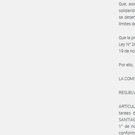
Que, asi
solidari
se desem
límites 
Que la p
Ley N° 2
19 de no
Por ello,
LA COM
RESUELV
ARTÍCULO
tareas 
SANTIAGO
1° de n
conforme