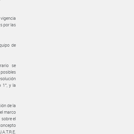
vigencia
s por las
quipo de
rario se
posibles
esolución
 1°, y la
ión de la
 el marco
 sobre el
concepto
.A.T.R.E.