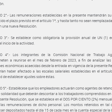
ón.
 2°.- Las remuneraciones establecidas en la presente mantendrán su 
ido el plazo previsto en el artículo 1º, y hasta tanto no sean reemplazada
en una nueva Resolución.
O 3°.- Se establece como obligatoria la provisión anual de UN (1) e
al inicio de la actividad.
O 4°.- Los integrantes de la Comisión Nacional de Trabajo Ag
ten a reunirse en el mes de febrero de 2023, a fin de analizar las 
nes económicas acaecidas desde la entrada en vigencia de la presente R
ían haber afectado a las escalas salariales establecidas en el artículo
d de establecer ajustes sobre éstas.
 5°.- Establécese que los empleadores actuarán como agentes de retenc
 solidaridad que deberán descontar a los trabajadores comprendidos en
esente Resolución, que se establece en el DOS POR CIENTO (2%) mensual
 las remuneraciones de dicho personal. Los montos retenidos en tal 
ser depositados hasta el día 15 de cada mes en la cuenta especial de la U