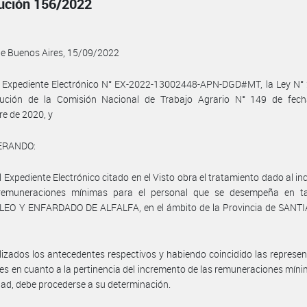
ución 156/2022
de Buenos Aires, 15/09/2022
l Expediente Electrónico N° EX-2022-13002448-APN-DGD#MT, la Ley N° 
lución de la Comisión Nacional de Trabajo Agrario N° 149 de fec
e de 2020, y
ERANDO:
l Expediente Electrónico citado en el Visto obra el tratamiento dado al i
remuneraciones mínimas para el personal que se desempeña en t
EO Y ENFARDADO DE ALFALFA, en el ámbito de la Provincia de SANT
izados los antecedentes respectivos y habiendo coincidido las represe
les en cuanto a la pertinencia del incremento de las remuneraciones mín
idad, debe procederse a su determinación.