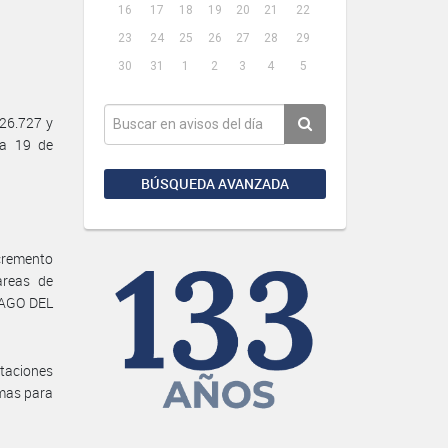
16
17
18
19
20
21
22
23
24
25
26
27
28
29
30
31
1
2
3
4
5
26.727 y
ha 19 de
BÚSQUEDA AVANZADA
ncremento
areas de
IAGO DEL
ntaciones
imas para