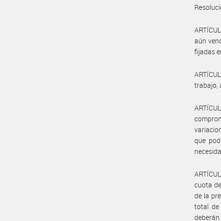
Resoluci
ARTÍCULO
aún venc
fijadas 
ARTÍCUL
trabajo, 
ARTÍCUL
comprome
variacio
que podr
necesida
ARTÍCULO
cuota de
de la pr
total de
deberán 