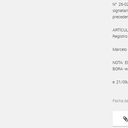
N° 26-02
signatar
preceden
ARTÍCUL
Registro 
Marcelo 
NOTA: El
BORA -ww
e. 21/0
Fecha d