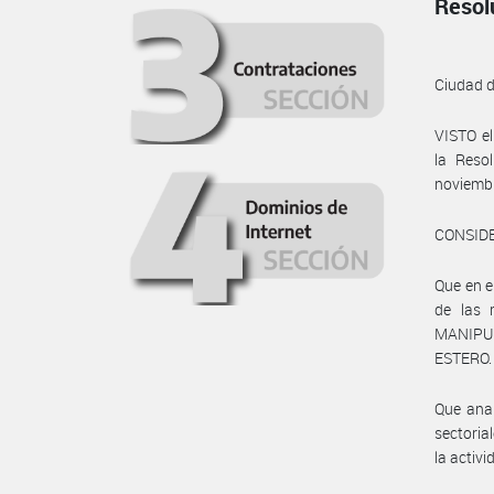
Resol
Ciudad 
VISTO e
la Reso
noviembr
CONSID
Que en e
de las 
MANIPUL
ESTERO.
Que anal
sectoria
la activ