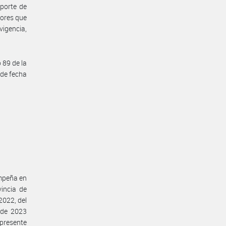
aporte de
dores que
vigencia,
 89 de la
 de fecha
empeña en
incia de
2022, del
 de 2023
 presente