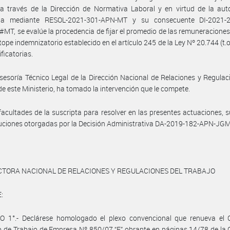
a través de la Dirección de Normativa Laboral y en virtud de la aut
da mediante RESOL-2021-301-APN-MT y su consecuente DI-2021-
T, se evalúe la procedencia de fijar el promedio de las remuneraciones,
 tope indemnizatorio establecido en el artículo 245 de la Ley Nº 20.744 (t.o
ficatorias.
sesoría Técnico Legal de la Dirección Nacional de Relaciones y Regulac
de este Ministerio, ha tomado la intervención que le compete.
facultades de la suscripta para resolver en las presentes actuaciones, 
buciones otorgadas por la Decisión Administrativa DA-2019-182-APN-JGM
CTORA NACIONAL DE RELACIONES Y REGULACIONES DEL TRABAJO
:
O 1°.- Declárese homologado el plexo convencional que renueva el 
o de Trabajo de Empresa Nº 850/07 “E” obrante en páginas 14/78 de la