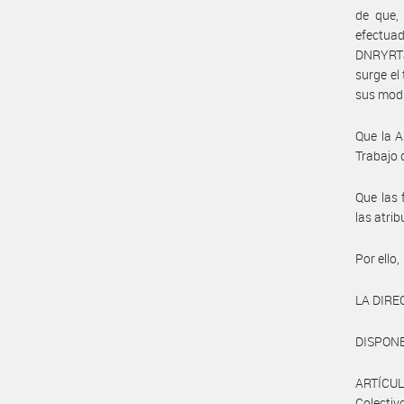
de que, 
efectua
DNRYRT#M
surge el
sus modi
Que la A
Trabajo 
Que las 
las atri
Por ello,
LA DIRE
DISPONE
ARTÍCUL
Colectiv