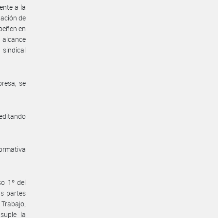
ente a la
ación de
mpeñen en
 alcance
sindical
presa, se
reditando
normativa
so 1º del
as partes
 Trabajo,
suple la