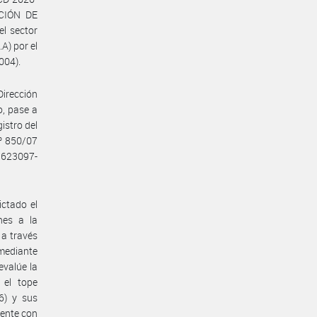
ACIÓN DE
l sector
) por el
004).
Dirección
o, pase a
istro del
Nº 850/07
1623097-
ictado el
nes a la
 a través
 mediante
valúe la
 el tope
6) y sus
mente con