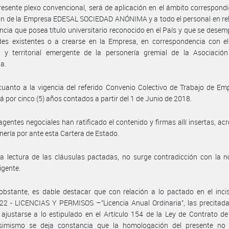
resente plexo convencional, será de aplicación en el ámbito correspondi
n de la Empresa EDESAL SOCIEDAD ANÓNIMA y a todo el personal en rel
cia que posea título universitario reconocido en el País y que se dese
des existentes o a crearse en la Empresa, en correspondencia con el
 y territorial emergente de la personería gremial de la Asociación 
ia.
uanto a la vigencia del referido Convenio Colectivo de Trabajo de Em
á por cinco (5) años contados a partir del 1 de Junio de 2018.
agentes negociales han ratificado el contenido y firmas allí insertas, ac
nería por ante esta Cartera de Estado.
a lectura de las cláusulas pactadas, no surge contradicción con la 
igente.
bstante, es dable destacar que con relación a lo pactado en el inci
 22 - LICENCIAS Y PERMISOS –”Licencia Anual Ordinaria”, las precitad
ajustarse a lo estipulado en el Artículo 154 de la Ley de Contrato de
imismo se deja constancia que la homologación del presente no 