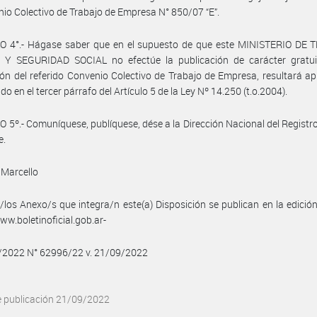
nio Colectivo de Trabajo de Empresa N° 850/07 “E”.
O 4°.- Hágase saber que en el supuesto de que este MINISTERIO DE 
Y SEGURIDAD SOCIAL no efectúe la publicación de carácter gratui
ón del referido Convenio Colectivo de Trabajo de Empresa, resultará apl
do en el tercer párrafo del Artículo 5 de la Ley Nº 14.250 (t.o.2004).
 5º.- Comuníquese, publíquese, dése a la Dirección Nacional del Registro 
e.
 Marcello
/los Anexo/s que integra/n este(a) Disposición se publican en la edició
w.boletinoficial.gob.ar-
9/2022 N° 62996/22 v. 21/09/2022
e publicación 21/09/2022