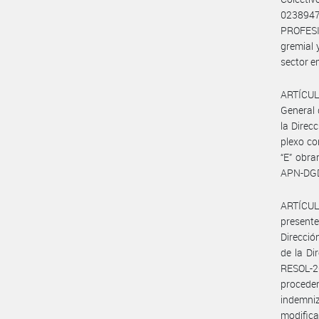
0238947
PROFESI
gremial
sector e
ARTÍCULO
General 
la Direc
plexo co
“E” obr
APN-DG
ARTÍCULO
present
Direcció
de la Di
RESOL-2
procede
indemniz
modifica