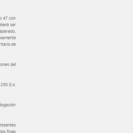
lo 47 con
eberá ser
eparado,
piamente
ntario de
iones del
250 (t.o.
ologación
presentes
los fines