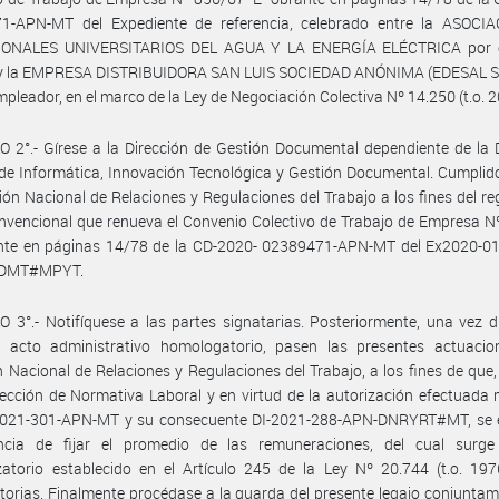
1-APN-MT del Expediente de referencia, celebrado entre la ASOCI
ONALES UNIVERSITARIOS DEL AGUA Y LA ENERGÍA ELÉCTRICA por e
 y la EMPRESA DISTRIBUIDORA SAN LUIS SOCIEDAD ANÓNIMA (EDESAL S.A
mpleador, en el marco de la Ley de Negociación Colectiva Nº 14.250 (t.o. 2
 2°.- Gírese a la Dirección de Gestión Documental dependiente de la 
de Informática, Innovación Tecnológica y Gestión Documental. Cumplid
ción Nacional de Relaciones y Regulaciones del Trabajo a los fines del reg
nvencional que renueva el Convenio Colectivo de Trabajo de Empresa 
ante en páginas 14/78 de la CD-2020- 02389471-APN-MT del Ex2020-0
DMT#MPYT.
 3°.- Notifíquese a las partes signatarias. Posteriormente, una vez d
e acto administrativo homologatorio, pasen las presentes actuacio
n Nacional de Relaciones y Regulaciones del Trabajo, a los fines de que,
rección de Normativa Laboral y en virtud de la autorización efectuada
021-301-APN-MT y su consecuente DI-2021-288-APN-DNRYRT#MT, se e
ncia de fijar el promedio de las remuneraciones, del cual surge
atorio establecido en el Artículo 245 de la Ley Nº 20.744 (t.o. 197
torias. Finalmente procédase a la guarda del presente legajo conjunta