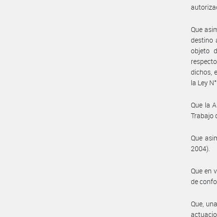
autoriza
Que asim
destino 
objeto 
respect
dichos, 
la Ley N
Que la A
Trabajo 
Que asim
2004).
Que en v
de conf
Que, una
actuacio