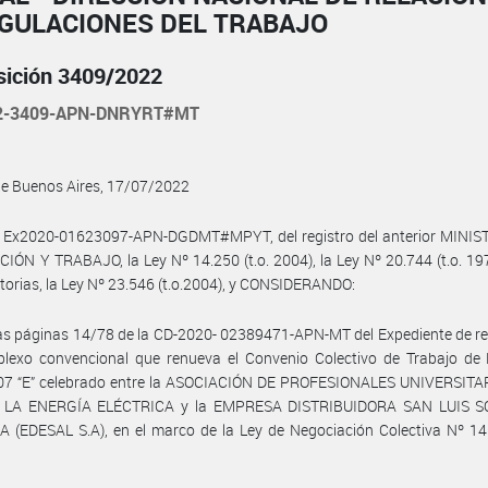
EGULACIONES DEL TRABAJO
sición 3409/2022
22-3409-APN-DNRYRT#MT
de Buenos Aires, 17/07/2022
l Ex2020-01623097-APN-DGDMT#MPYT, del registro del anterior MINIS
ÓN Y TRABAJO, la Ley Nº 14.250 (t.o. 2004), la Ley Nº 20.744 (t.o. 19
torias, la Ley Nº 23.546 (t.o.2004), y CONSIDERANDO:
as páginas 14/78 de la CD-2020- 02389471-APN-MT del Expediente de re
 plexo convencional que renueva el Convenio Colectivo de Trabajo de
07 “E” celebrado entre la ASOCIACIÓN DE PROFESIONALES UNIVERSITA
 LA ENERGÍA ELÉCTRICA y la EMPRESA DISTRIBUIDORA SAN LUIS S
(EDESAL S.A), en el marco de la Ley de Negociación Colectiva Nº 14.