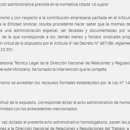
ción administrativa prevista en la normativa citada “ut-supra”.
ismo y con respecto a la contribución empresaria pactada en el Artícu
a la Entidad sindical, resulta procedente hacer saber que la mismas d
de una administración especial, ser llevadas y documentadas por s
o de la que corresponda a los demás bienes y fondos sindicales pro
en virtud de lo dispuesto por el Artículo 4° del Decreto N° 467/88, reglame
° 23.551.
sesoría Técnico Legal de la Dirección Nacional de Relaciones y Regulac
de este Ministerio, ha tomado la intervención que le compete.
ismo se acreditan los recaudos formales establecidos por la Ley N° 14.
irtud de lo expuesto, corresponde dictar el acto administrativo de hom
ormidad con los antecedentes mencionados.
 vez dictado el presente acto administrativo homologatorio, pasen las 
nes a la Dirección Nacional de Relaciones y Regulaciones del Trabajo, a 