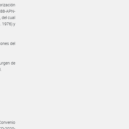
orización
288-APN-
 del cual
. 1976) y
iones del
surgen de
.
Convenio
 CD-2020-