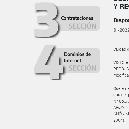
Y R
Dispo
DI-20
Ciudad 
VISTO e
PRODUCCI
modifica
Que en l
obra el
Nº 850/
AGUA Y
ANÓNIMA 
2004).