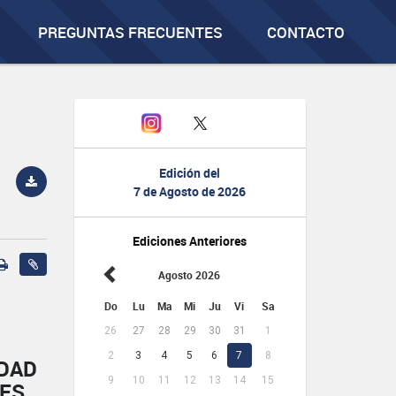
PREGUNTAS FRECUENTES
CONTACTO
Edición del
7 de Agosto de 2026
Ediciones Anteriores
Agosto 2026
Do
Lu
Ma
Mi
Ju
Vi
Sa
26
27
28
29
30
31
1
2
3
4
5
6
7
8
IDAD
9
10
11
12
13
14
15
NES