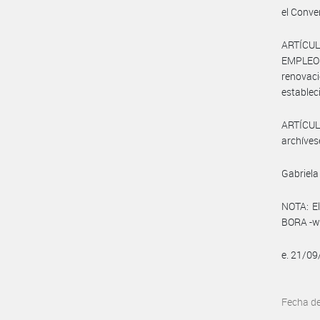
el Conve
ARTÍCUL
EMPLEO 
renovaci
estableci
ARTÍCULO
archíves
Gabriela
NOTA: El
BORA -ww
e. 21/0
Fecha d