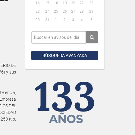
16
17
18
19
20
21
22
23
24
25
26
27
28
29
30
31
1
2
3
4
5
BÚSQUEDA AVANZADA
TERIO DE
76) y sus
ferencia,
 Empresa
RIOS DEL
OCIEDAD
250 (t.o.