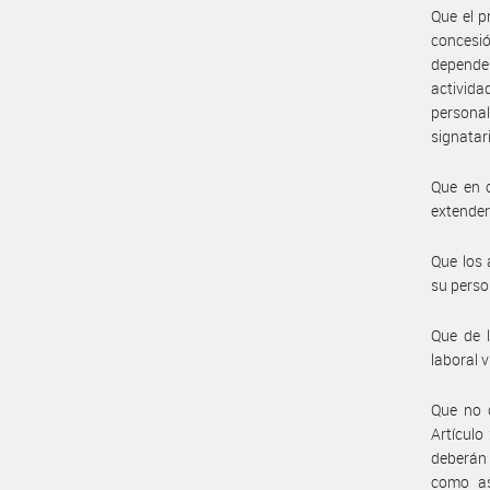
Que el p
concesió
dependen
activida
personal
signatar
Que en c
extender
Que los 
su perso
Que de l
laboral v
Que no o
Artículo
deberán 
como as