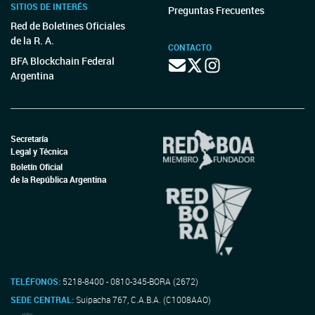
SITIOS DE INTERÉS
Preguntas Frecuentes
Red de Boletines Oficiales
de la R. A.
CONTACTO
BFA Blockchain Federal
Argentina
Secretaría
Legal y Técnica
Boletín Oficial
de la República Argentina
TELÉFONOS:
5218-8400 - 0810-345-BORA (2672)
SEDE CENTRAL:
Suipacha 767, C.A.B.A. (C1008AAO)